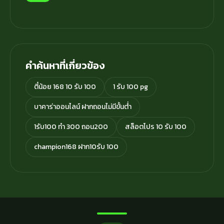
คำค้นหาที่เกี่ยวข้อง
ตี๋น้อย 168 10 รับ 100
1 รับ 100 pg
บาคาร่าออนไลน์ ฝากถอนไม่มีขั้นต่ํา
1รับ100 ทํา 300 ถอน200
สล็อตโปร 10 รับ 100
champion168 ฝาก10รับ 100