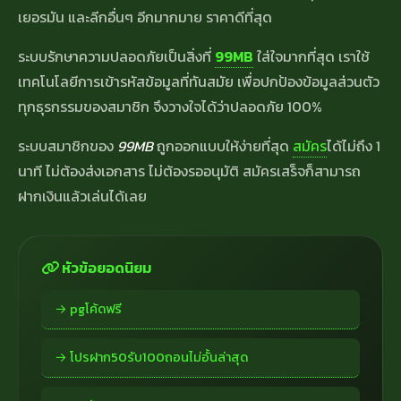
เยอรมัน และลีกอื่นๆ อีกมากมาย ราคาดีที่สุด
ระบบรักษาความปลอดภัยเป็นสิ่งที่
99MB
ใส่ใจมากที่สุด เราใช้
เทคโนโลยีการเข้ารหัสข้อมูลที่ทันสมัย เพื่อปกป้องข้อมูลส่วนตัว
ทุกธุรกรรมของสมาชิก จึงวางใจได้ว่าปลอดภัย 100%
ระบบสมาชิกของ
99MB
ถูกออกแบบให้ง่ายที่สุด
สมัคร
ได้ไม่ถึง 1
นาที ไม่ต้องส่งเอกสาร ไม่ต้องรออนุมัติ สมัครเสร็จก็สามารถ
ฝากเงินแล้วเล่นได้เลย
หัวข้อยอดนิยม
pgโค้ดฟรี
โปรฝาก50รับ100ถอนไม่อั้นล่าสุด