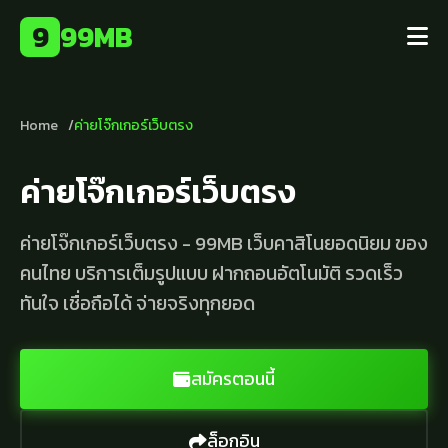
9
99MB
Home
ค่ายโจ๊กเกอร์เว็บตรง
ค่ายโจ๊กเกอร์เว็บตรง
ค่ายโจ๊กเกอร์เว็บตรง - 99MB เว็บคาสิโนยอดนิยม ของ
คนไทย บริการเต็มรูปแบบ ฝากถอนอัตโนมัติ รวดเร็ว
ทันใจ เชื่อถือได้ จ่ายจริงทุกยอด
สมัครตอนนี้
ล็อกอิน