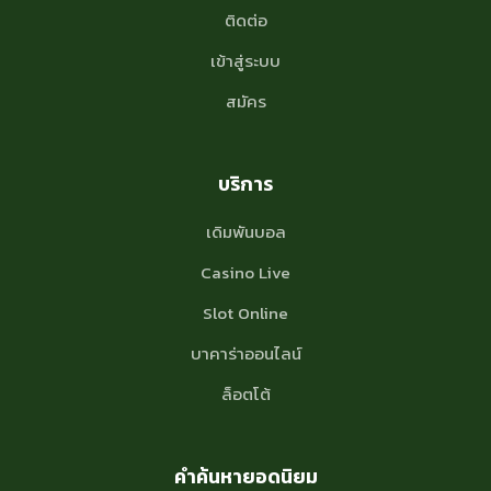
ติดต่อ
เข้าสู่ระบบ
สมัคร
บริการ
เดิมพันบอล
Casino Live
Slot Online
บาคาร่าออนไลน์
ล็อตโต้
คำค้นหายอดนิยม