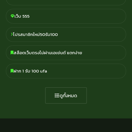
เว็บ 555
โปรสมาชิกใหม่50รับ100
สล็อตเว็บตรงไม่ผ่านเอเย่นต์ แตกง่าย
ฝาก 1 รับ 100 ufa
ดูทั้งหมด