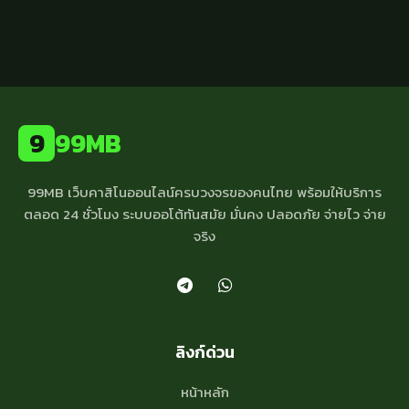
9
99MB
99MB เว็บคาสิโนออนไลน์ครบวงจรของคนไทย พร้อมให้บริการ
ตลอด 24 ชั่วโมง ระบบออโต้ทันสมัย มั่นคง ปลอดภัย จ่ายไว จ่าย
จริง
ลิงก์ด่วน
หน้าหลัก