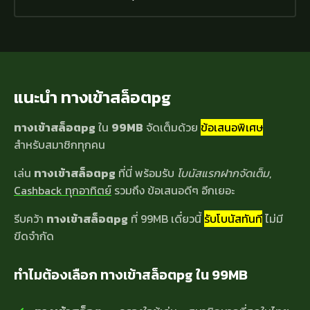
แนะนำ ทางเข้าสล็อตpg
ทางเข้าสล็อตpg
ใน
99MB
จัดเต็มด้วย
ข้อเสนอพิเศษ
สำหรับสมาชิกทุกคน
เล่น
ทางเข้าสล็อตpg
ที่นี่ พร้อมรับ
โบนัสแรกฝากจัดเต็ม
,
Cashback ทุกอาทิตย์
รวมถึง ข้อเสนอดีๆ อีกเยอะ
รีบคว้า
ทางเข้าสล็อตpg
ที่ 99MB เดี๋ยวนี้
รับโบนัสทันที
ไม่มี
ขีดจำกัด
ทำไมต้องเลือก ทางเข้าสล็อตpg ใน 99MB