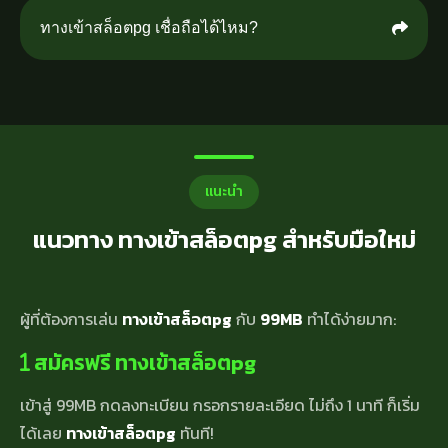
คืน, โบนัสฝากรายวัน
ทางเข้าสล็อตpg เชื่อถือได้ไหม?
ทางเข้าสล็อตpg ที่ 99MB ปลอดภัย 100% มีระบบ SSL
เข้ารหัส
แนะนำ
แนวทาง ทางเข้าสล็อตpg สำหรับมือใหม่
ผู้ที่ต้องการเล่น
ทางเข้าสล็อตpg
กับ
99MB
ทำได้ง่ายมาก:
สมัครฟรี ทางเข้าสล็อตpg
เข้าสู่ 99MB กดลงทะเบียน กรอกรายละเอียด ไม่ถึง 1 นาที ก็เริ่ม
ได้เลย
ทางเข้าสล็อตpg
ทันที!