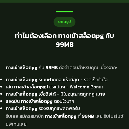
บทสรุป
ทำไมต้องเลือก ทางเข้าสล็อตpg กับ
99MB
ทางเข้าสล็อตpg
กับ
99MB
คือคำตอบสำหรับคุณ เนื่องจาก:
ทางเข้าสล็อตpg
ระบบฝากถอนเร็วที่สุด - รวดเร็วทันใจ
เล่น
ทางเข้าสล็อตpg
โปรแน่นๆ - Welcome Bonus
ทางเข้าสล็อตpg
เชื่อถือได้ - มีใบอนุญาตถูกกฎหมาย
แอดมิน
ทางเข้าสล็อตpg
ตอบไวมาก
ทางเข้าสล็อตpg
รองรับทุกแพลตฟอร์ม
รีบเลย สมัครสมาชิก
ทางเข้าสล็อตpg
ที่
99MB
เลย รับโปรโมชั่
นพิเศษเลย!