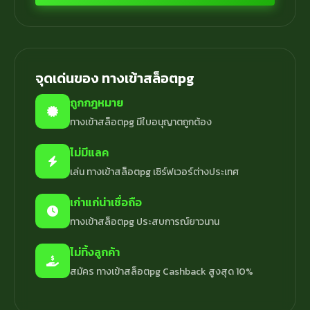
จุดเด่นของ ทางเข้าสล็อตpg
ถูกกฎหมาย
ทางเข้าสล็อตpg มีใบอนุญาตถูกต้อง
ไม่มีแลค
เล่น ทางเข้าสล็อตpg เซิร์ฟเวอร์ต่างประเทศ
เก่าแก่น่าเชื่อถือ
ทางเข้าสล็อตpg ประสบการณ์ยาวนาน
ไม่ทิ้งลูกค้า
สมัคร ทางเข้าสล็อตpg Cashback สูงสุด 10%