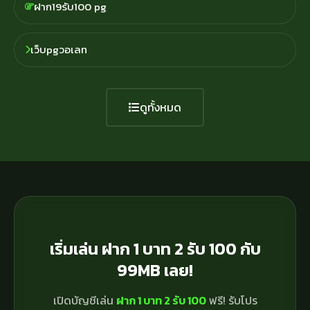
ฝาก19รับ100 pg
เว็บpgวอเลท
ดูทั้งหมด
เริ่มเล่น ฝาก 1 บาท 2 รับ 100 กับ
99MB เลย!
เปิดบัญชีเล่น
ฝาก 1 บาท 2 รับ 100
ฟรี! รับโปร