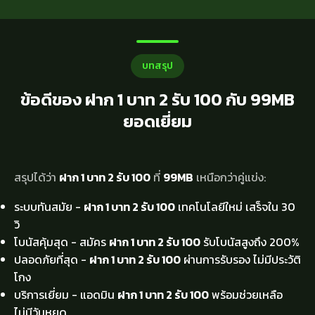
บทสรุป
ข้อดีของ ฝาก 1 บาท 2 รับ 100 กับ 99MB
ยอดเยี่ยม
สรุปได้ว่า
ฝาก 1 บาท 2 รับ 100
ที่
99MB
เหนือกว่าคู่แข่ง:
ระบบทันสมัย -
ฝาก 1 บาท 2 รับ 100
เทคโนโลยีใหม่ เสร็จใน 30
วิ
โบนัสคุ้มสุด - สมัคร
ฝาก 1 บาท 2 รับ 100
รับโบนัสสูงถึง 200%
ปลอดภัยที่สุด -
ฝาก 1 บาท 2 รับ 100
ผ่านการรับรอง ไม่มีประวัติ
โกง
บริการเยี่ยม - แอดมิน
ฝาก 1 บาท 2 รับ 100
พร้อมช่วยเหลือ
ไม่มีวันหยุด