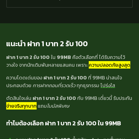
แนะนำ ฝาก 1 บาท 2 รับ 100
ฝาก 1 บาท 2 รับ 100
ใน
99MB
คือตัวเลือกที่ ได้รับความไว้
วางใจ จากนักเดิมพันหลายแสนคน เพราะ
ความปลอดภัยสูงสุด
ความโดดเด่นของ
ฝาก 1 บาท 2 รับ 100
ที่ 99MB น่าสนใจ
ประกอบด้วย
การฝากถอนที่รวดเร็ว
ทุกธุรกรรม
โปร่งใส
ตัดสินใจเล่น
ฝาก 1 บาท 2 รับ 100
กับ 99MB เดี๋ยวนี้ รับประกัน
จ่ายจริงทุกบาท
แถม
โบนัสพิเศษ
ทำไมต้องเลือก ฝาก 1 บาท 2 รับ 100 ใน 99MB