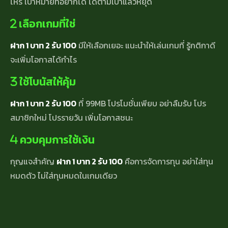
ไหร่ เป้าหมายที่อยากได้ ได้ตามเป้าแล้วหยุด
เลือกเกมที่ใช่
ฝาก 1 บาท 2 รับ 100
มีให้เลือกเยอะ แนะนำให้เล่นเกมที่ รู้กติกาดี
จะเพิ่มโอกาสได้กำไร
ใช้โบนัสให้คุ้ม
ฝาก 1 บาท 2 รับ 100
ที่ 99MB โปรโมชั่นเพียบ อย่าลืมรับ โปร
สมาชิกใหม่ โปรรายวัน เพิ่มโอกาสชนะ
ควบคุมการใช้เงิน
กุญแจสำคัญ
ฝาก 1 บาท 2 รับ 100
คือการจัดการทุน อย่าใส่ทุน
หมดตัว ไม่ใส่ทุนหมดในเกมเดียว