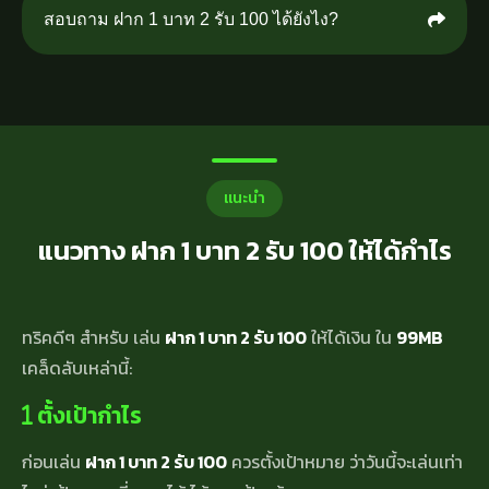
วินาที - 3 นาที ถอนได้ไม่จำกัด ฟรีค่าธรรมเนียม
สอบถาม ฝาก 1 บาท 2 รับ 100 ได้ยังไง?
ติดต่อได้ที่ ฝาก 1 บาท 2 รับ 100 ได้ตลอด 24 ชม. ทั้ง
LINE, Live Chat บริการทันที
แนะนำ
แนวทาง ฝาก 1 บาท 2 รับ 100 ให้ได้กำไร
ทริคดีๆ สำหรับ เล่น
ฝาก 1 บาท 2 รับ 100
ให้ได้เงิน ใน
99MB
เคล็ดลับเหล่านี้:
ตั้งเป้ากำไร
ก่อนเล่น
ฝาก 1 บาท 2 รับ 100
ควรตั้งเป้าหมาย ว่าวันนี้จะเล่นเท่า