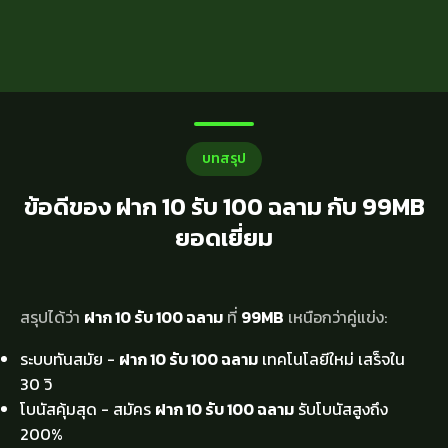
บทสรุป
ข้อดีของ ฝาก 10 รับ 100 ฉลาม กับ 99MB
ยอดเยี่ยม
สรุปได้ว่า
ฝาก 10 รับ 100 ฉลาม
ที่
99MB
เหนือกว่าคู่แข่ง:
ระบบทันสมัย -
ฝาก 10 รับ 100 ฉลาม
เทคโนโลยีใหม่ เสร็จใน
30 วิ
โบนัสคุ้มสุด - สมัคร
ฝาก 10 รับ 100 ฉลาม
รับโบนัสสูงถึง
200%