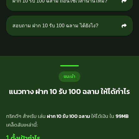
ฝาก 10 รับ 100 ฉลาม ถอนใช้เวลานานไหม?
ฝาก 10 รับ 100 ฉลาม ที่ 99MB ถอนปุ๊บได้ปั๊บ ภายใน 30
วินาที - 3 นาที ถอนได้ไม่จำกัด ฟรีค่าธรรมเนียม
สอบถาม ฝาก 10 รับ 100 ฉลาม ได้ยังไง?
ติดต่อได้ที่ ฝาก 10 รับ 100 ฉลาม ได้ตลอด 24 ชม. ทั้ง
LINE, Live Chat บริการทันที
แนะนำ
แนวทาง ฝาก 10 รับ 100 ฉลาม ให้ได้กำไร
ทริคดีๆ สำหรับ เล่น
ฝาก 10 รับ 100 ฉลาม
ให้ได้เงิน ใน
99MB
เคล็ดลับเหล่านี้:
ตั้งเป้ากำไร