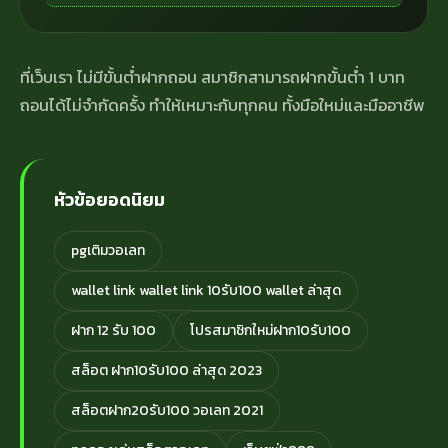
ที่เว็บเรา ไม่มีขั้นต่ำฝากถอน สมาชิกสามารถฝากขั้นต่ำ 1 บาท
ถอนได้ไม่จำกัดครั้ง ทำให้เหมาะกับทุกคน ทั้งมือใหม่และมืออาชีพ
หัวข้อยอดนิยม
pgเติมวอเลท
wallet link wallet link 10รับ100 wallet ล่าสุด
ฝาก 12 รับ 100
โปรสมาชิกใหม่ฝาก10รับ100
สล็อต ฝาก10รับ100 ล่าสุด 2023
สล็อตฝาก20รับ100 วอเลท 2021