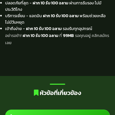
ปลอดภัยที่สุด -
ฝาก 10 รับ 100 ฉลาม
ผ่านการรับรอง ไม่มี
ประวัติโกง
บริการเยี่ยม - แอดมิน
ฝาก 10 รับ 100 ฉลาม
พร้อมช่วยเหลือ
ไม่มีวันหยุด
เข้าถึงง่าย -
ฝาก 10 รับ 100 ฉลาม
รองรับทุกอุปกรณ์
อย่ารอช้า!
ฝาก 10 รับ 100 ฉลาม
ที่
99MB
รอคุณอยู่ คลิกสมัคร
เลย
หัวข้อที่เกี่ยวข้อง