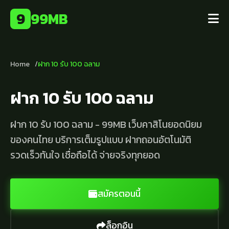
9
99MB
Home
ฝาก 10 รับ 100 ฉลาม
ฝาก 10 รับ 100 ฉลาม
ฝาก 10 รับ 100 ฉลาม - 99MB เว็บคาสิโนยอดนิยม
ของคนไทย บริการเต็มรูปแบบ ฝากถอนอัตโนมัติ
รวดเร็วทันใจ เชื่อถือได้ จ่ายจริงทุกยอด
สมัครตอนนี้
ล็อกอิน