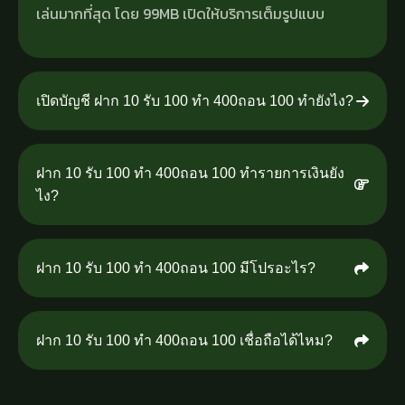
เล่นมากที่สุด โดย 99MB เปิดให้บริการเต็มรูปแบบ
เปิดบัญชี ฝาก 10 รับ 100 ทำ 400ถอน 100 ทำยังไง?
การสมัคร ฝาก 10 รับ 100 ทำ 400ถอน 100 ง่ายมาก แค่
กรอกข้อมูลพื้นฐาน ก็พร้อมใช้งานเลย
ฝาก 10 รับ 100 ทำ 400ถอน 100 ทำรายการเงินยัง
ไง?
ฝาก 10 รับ 100 ทำ 400ถอน 100 ระบบ AI เร็วที่สุดใน
ไทย และพร้อมเพย์
ฝาก 10 รับ 100 ทำ 400ถอน 100 มีโปรอะไร?
ฝาก 10 รับ 100 ทำ 400ถอน 100 มีโบนัสมากมาย ทั้ง
โบนัสแรกฝาก, เงินคืน, โบนัสฝากรายวัน
ฝาก 10 รับ 100 ทำ 400ถอน 100 เชื่อถือได้ไหม?
ฝาก 10 รับ 100 ทำ 400ถอน 100 ที่ 99MB ปลอดภัย
100% มีระบบ SSL เข้ารหัส