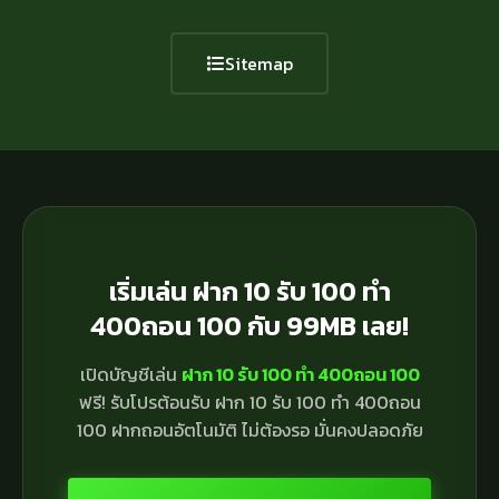
Sitemap
เริ่มเล่น ฝาก 10 รับ 100 ทำ
400ถอน 100 กับ 99MB เลย!
เปิดบัญชีเล่น
ฝาก 10 รับ 100 ทำ 400ถอน 100
ฟรี! รับโปรต้อนรับ ฝาก 10 รับ 100 ทำ 400ถอน
100 ฝากถอนอัตโนมัติ ไม่ต้องรอ มั่นคงปลอดภัย