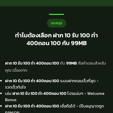
บทสรุป
ทำไมต้องเลือก ฝาก 10 รับ 100 ทำ
400ถอน 100 กับ 99MB
ฝาก 10 รับ 100 ทำ 400ถอน 100
กับ
99MB
คือคำตอบสำหรับ
คุณ เนื่องจาก:
ฝาก 10 รับ 100 ทำ 400ถอน 100
ระบบฝากถอนเร็วที่สุด -
รวดเร็วทันใจ
เล่น
ฝาก 10 รับ 100 ทำ 400ถอน 100
โปรแน่นๆ - Welcome
Bonus
ฝาก 10 รับ 100 ทำ 400ถอน 100
เชื่อถือได้ - มีใบอนุญาตถูก
กฎหมาย