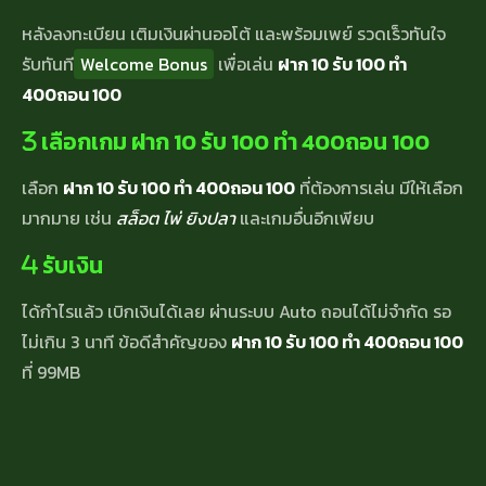
หลังลงทะเบียน เติมเงินผ่านออโต้ และพร้อมเพย์ รวดเร็วทันใจ
รับทันที
Welcome Bonus
เพื่อเล่น
ฝาก 10 รับ 100 ทำ
400ถอน 100
เลือกเกม ฝาก 10 รับ 100 ทำ 400ถอน 100
เลือก
ฝาก 10 รับ 100 ทำ 400ถอน 100
ที่ต้องการเล่น มีให้เลือก
มากมาย เช่น
สล็อต ไพ่ ยิงปลา
และเกมอื่นอีกเพียบ
รับเงิน
ได้กำไรแล้ว เบิกเงินได้เลย ผ่านระบบ Auto ถอนได้ไม่จำกัด รอ
ไม่เกิน 3 นาที ข้อดีสำคัญของ
ฝาก 10 รับ 100 ทำ 400ถอน 100
ที่ 99MB