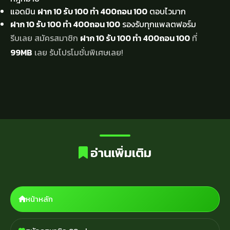
แอดมิน
ฝาก 10 รับ 100 ทำ 400ถอน 100
ตอบไวมาก
ฝาก 10 รับ 100 ทำ 400ถอน 100
รองรับทุกแพลตฟอร์ม
รีบเลย สมัครสมาชิก
ฝาก 10 รับ 100 ทำ 400ถอน 100
ที่
99MB
เลย รับโปรโมชั่นพิเศษเลย!
อ่านเพิ่มเติม
หน้าหลัก