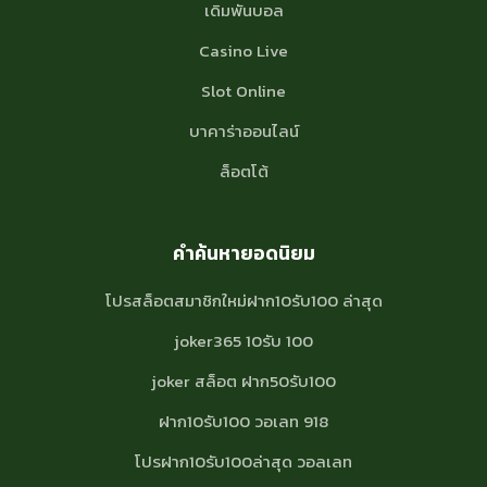
เดิมพันบอล
Casino Live
Slot Online
บาคาร่าออนไลน์
ล็อตโต้
คำค้นหายอดนิยม
โปรสล็อตสมาชิกใหม่ฝาก10รับ100 ล่าสุด
joker365 10รับ 100
joker สล็อต ฝาก50รับ100
ฝาก10รับ100 วอเลท 918
โปรฝาก10รับ100ล่าสุด วอลเลท