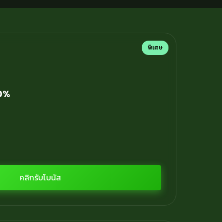
พิเศษ
20%
คลิกรับโบนัส