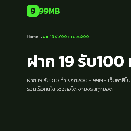
9
99MB
Home
ฝาก 19 รับ100 ทํา ยอด200
ฝาก 19 รับ100
ฝาก 19 รับ100 ทํา ยอด200 - 99MB เว็บคาสิโ
รวดเร็วทันใจ เชื่อถือได้ จ่ายจริงทุกยอด