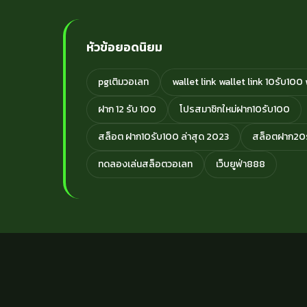
หัวข้อยอดนิยม
pgเติมวอเลท
wallet link wallet link 10รับ100 
ฝาก 12 รับ 100
โปรสมาชิกใหม่ฝาก10รับ100
สล็อต ฝาก10รับ100 ล่าสุด 2023
สล็อตฝาก20ร
ทดลองเล่นสล็อตวอเลท
เว็บยูฟ่า888