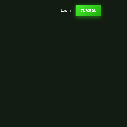
Login
สมัครเลย