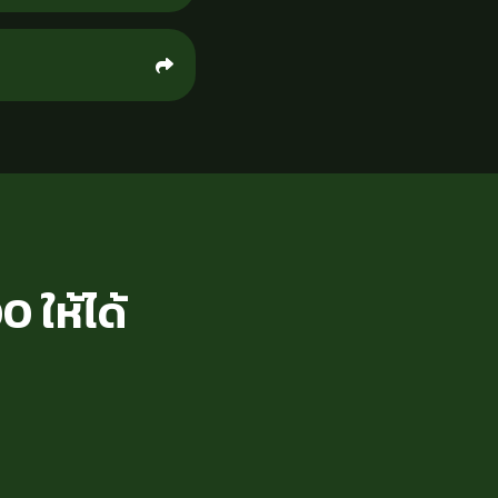
 ฟรีค่าธรรมเนียม
 ให้ได้