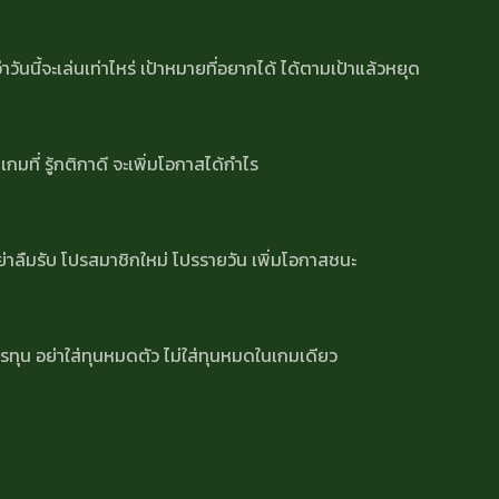
าวันนี้จะเล่นเท่าไหร่ เป้าหมายที่อยากได้ ได้ตามเป้าแล้วหยุด
เกมที่ รู้กติกาดี จะเพิ่มโอกาสได้กำไร
ย่าลืมรับ โปรสมาชิกใหม่ โปรรายวัน เพิ่มโอกาสชนะ
ทุน อย่าใส่ทุนหมดตัว ไม่ใส่ทุนหมดในเกมเดียว