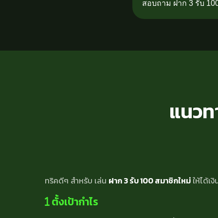
สอบถาม ฝาก 3 รับ 100
ติดต่อได้ที่ ฝาก 3 รับ 
แนวทา
ทริคดีๆ สำหรับ เล่น
ฝาก 3 รับ 100 สมาชิกใหม่
ให้ได้เง
ตั้งเป้ากำไร