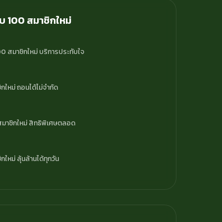
ับ 100 สมาชิกใหม่
00 สมาชิกใหม่ บริการประทับใจ
กใหม่ ถอนได้ไม่จำกัด
 สมาชิกใหม่ สิทธิพิเศษตลอด
ใหม่ ลุ้นล้านได้ทุกวัน