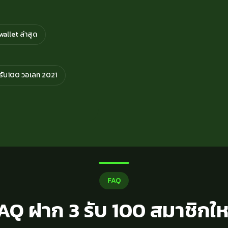
wallet ล่าสุด
ับ100 วอเลท 2021
FAQ
FAQ
ฝาก 3 รับ 100 สมาชิกให