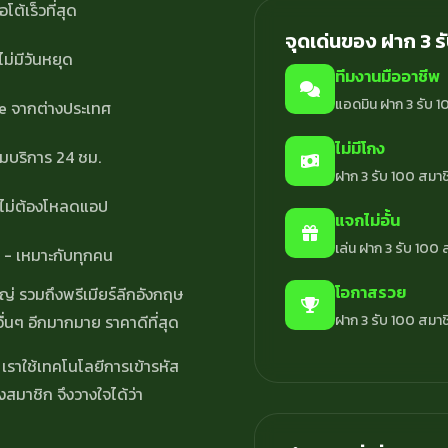
ต้เร็วที่สุด
จุดเด่นของ ฝาก 3 ร
ไม่มีวันหยุด
ทีมงานมืออาชีพ
แอดมิน ฝาก 3 รับ 1
se จากต่างประเทศ
ไม่มีโกง
มบริการ 24 ชม.
ฝาก 3 รับ 100 สมาชิ
- ไม่ต้องโหลดแอป
แจกไม่อั้น
เล่น ฝาก 3 รับ 100
้ - เหมาะกับทุกคน
โอกาสรวย
่ รวมถึงพรีเมียร์ลีกอังกฤษ
ื่นๆ อีกมากมาย ราคาดีที่สุด
ฝาก 3 รับ 100 สมาชิก
 เราใช้เทคโนโลยีการเข้ารหัส
งสมาชิก จึงวางใจได้ว่า