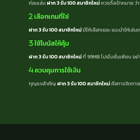
ก่อนเล่น
ฝาก 3 รับ 100 สมาชิกใหม่
ควรตั้งเป้าหมาย ว่าว
เลือกเกมที่ใช่
ฝาก 3 รับ 100 สมาชิกใหม่
มีให้เลือกเยอะ แนะนำให้เล่นเก
ใช้โบนัสให้คุ้ม
ฝาก 3 รับ 100 สมาชิกใหม่
ที่ 99MB โปรโมชั่นเพียบ อย่
ควบคุมการใช้เงิน
กุญแจสำคัญ
ฝาก 3 รับ 100 สมาชิกใหม่
คือการจัดการท