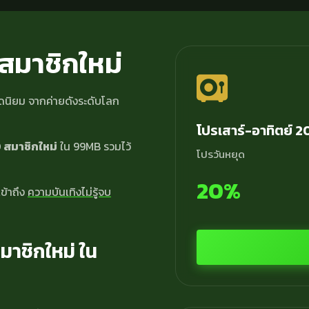
สมาชิกใหม่
นิยม จากค่ายดังระดับโลก
โปรเสาร์-อาทิตย์ 
0 สมาชิกใหม่
ใน 99MB รวมไว้
โปรวันหยุด
20%
ข้าถึง
ความบันเทิงไม่รู้จบ
มาชิกใหม่ ใน