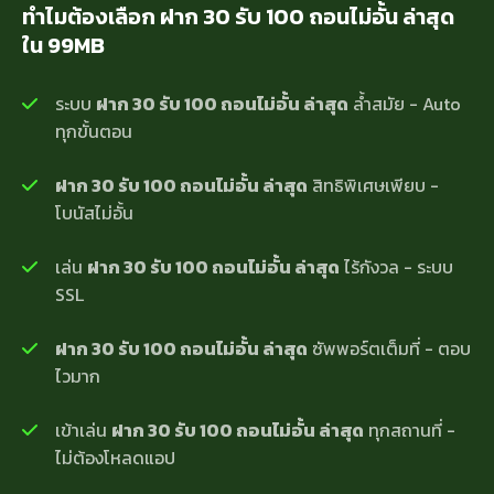
ทำไมต้องเลือก ฝาก 30 รับ 100 ถอนไม่อั้น ล่าสุด
ใน 99MB
ระบบ
ฝาก 30 รับ 100 ถอนไม่อั้น ล่าสุด
ล้ำสมัย - Auto
ทุกขั้นตอน
ฝาก 30 รับ 100 ถอนไม่อั้น ล่าสุด
สิทธิพิเศษเพียบ -
โบนัสไม่อั้น
เล่น
ฝาก 30 รับ 100 ถอนไม่อั้น ล่าสุด
ไร้กังวล - ระบบ
SSL
ฝาก 30 รับ 100 ถอนไม่อั้น ล่าสุด
ซัพพอร์ตเต็มที่ - ตอบ
ไวมาก
เข้าเล่น
ฝาก 30 รับ 100 ถอนไม่อั้น ล่าสุด
ทุกสถานที่ -
ไม่ต้องโหลดแอป