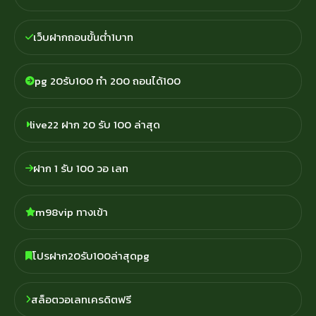
เว็บฝากถอนขั้นต่ํา1บาท
pg 20รับ100 ทํา 200 ถอนได้100
live22 ฝาก 20 รับ 100 ล่าสุด
ฝาก 1 รับ 100 วอ เลท
m98vip ทางเข้า
โปรฝาก20รับ100ล่าสุดpg
สล็อตวอเลทเครดิตฟรี