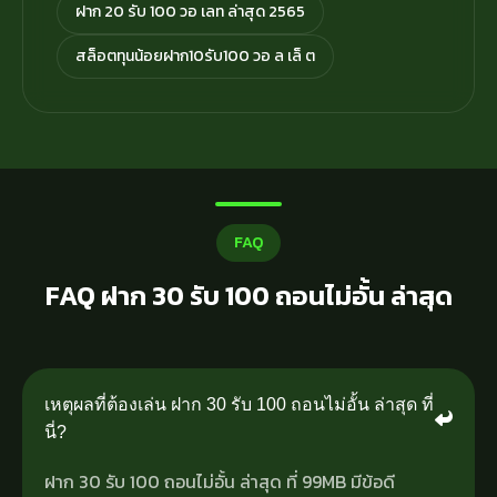
ฝาก 20 รับ 100 วอ เลท ล่าสุด 2565
สล็อตทุนน้อยฝาก10รับ100 วอ ล เล็ ต
FAQ
FAQ
ฝาก 30 รับ 100 ถอนไม่อั้น ล่าสุด
เหตุผลที่ต้องเล่น ฝาก 30 รับ 100 ถอนไม่อั้น ล่าสุด ที่
นี่?
ฝาก 30 รับ 100 ถอนไม่อั้น ล่าสุด ที่ 99MB มีข้อดี