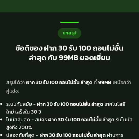
บทสรุป
ข้อดีของ ฝาก 30 รับ 100 ถอนไม่อั้น
ล่าสุด กับ 99MB ยอดเยี่ยม
สรุปได้ว่า
ฝาก 30 รับ 100 ถอนไม่อั้น ล่าสุด
ที่
99MB
เหนือกว่า
คู่แข่ง:
ระบบทันสมัย -
ฝาก 30 รับ 100 ถอนไม่อั้น ล่าสุด
เทคโนโลยี
ใหม่ เสร็จใน 30 วิ
โบนัสคุ้มสุด - สมัคร
ฝาก 30 รับ 100 ถอนไม่อั้น ล่าสุด
รับโบนัส
สูงถึง 200%
ปลอดภัยที่สุด -
ฝาก 30 รับ 100 ถอนไม่อั้น ล่าสุด
ผ่านการ