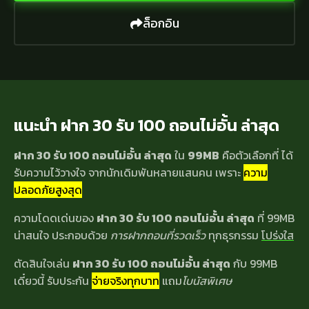
ล็อกอิน
แนะนำ ฝาก 30 รับ 100 ถอนไม่อั้น ล่าสุด
ฝาก 30 รับ 100 ถอนไม่อั้น ล่าสุด
ใน
99MB
คือตัวเลือกที่ ได้
รับความไว้วางใจ จากนักเดิมพันหลายแสนคน เพราะ
ความ
ปลอดภัยสูงสุด
ความโดดเด่นของ
ฝาก 30 รับ 100 ถอนไม่อั้น ล่าสุด
ที่ 99MB
น่าสนใจ ประกอบด้วย
การฝากถอนที่รวดเร็ว
ทุกธุรกรรม
โปร่งใส
ตัดสินใจเล่น
ฝาก 30 รับ 100 ถอนไม่อั้น ล่าสุด
กับ 99MB
เดี๋ยวนี้ รับประกัน
จ่ายจริงทุกบาท
แถม
โบนัสพิเศษ