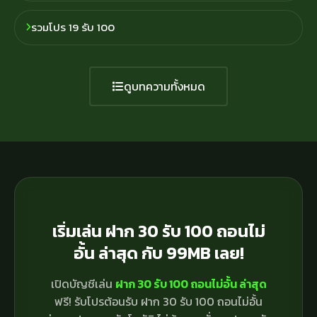
รวมโปร 19 รับ 100
ดูบทความทั้งหมด
เริ่มเล่น ฝาก 30 รับ 100 ถอนไม่
อั้น ล่าสุด กับ 99MB เลย!
เปิดบัญชีเล่น
ฝาก 30 รับ 100 ถอนไม่อั้น ล่าสุด
ฟรี! รับโปรต้อนรับ ฝาก 30 รับ 100 ถอนไม่อั้น