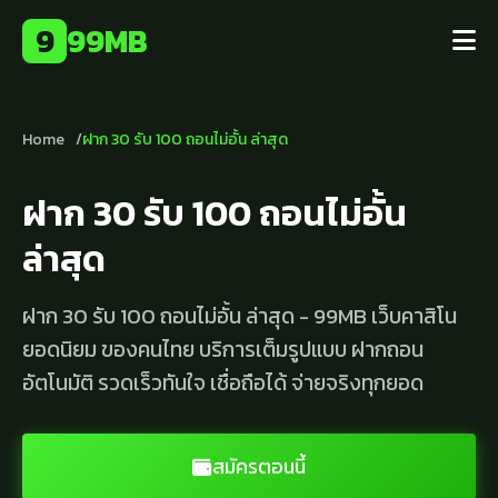
9
99MB
Home
ฝาก 30 รับ 100 ถอนไม่อั้น ล่าสุด
ฝาก 30 รับ 100 ถอนไม่อั้น
ล่าสุด
ฝาก 30 รับ 100 ถอนไม่อั้น ล่าสุด - 99MB เว็บคาสิโน
ยอดนิยม ของคนไทย บริการเต็มรูปแบบ ฝากถอน
อัตโนมัติ รวดเร็วทันใจ เชื่อถือได้ จ่ายจริงทุกยอด
สมัครตอนนี้