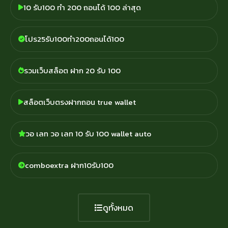
10 รับ100 ทํา 200 ถอนได้ 100 ล่าสุด
โปร25รับ100ทํา200ถอนได้100
รวมเว็บสล็อต ฝาก 20 รับ 100
สล็อตเว็บตรงฝากถอน true wallet
วอ เลท วอ เลท 10 รับ 100 wallet auto
comboextra ฝาก10รับ100
ดูทั้งหมด