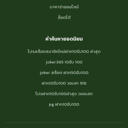
บาคาร่าออนไลน์
ล็อตโต้
คำค้นหายอดนิยม
โปรสล็อตสมาชิกใหม่ฝาก10รับ100 ล่าสุด
joker365 10รับ 100
joker สล็อต ฝาก50รับ100
ฝาก10รับ100 วอเลท 918
โปรฝาก10รับ100ล่าสุด วอลเลท
pg ฝาก10รับ100