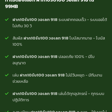
99MB
ฝาก10รับ100 วอเลท 918
ระบบฝากถอนเร็ว - ระบบออโต้
ไม่เกิน 30 วิ
สัมผัส
ฝาก10รับ100 วอเลท 918
โบนัสมากมาย - โบนัส
100%
ฝาก10รับ100 วอเลท 918
ปลอดภัย 100% - มีใบ
อนุญาต
เล่น
ฝาก10รับ100 วอเลท 918
ไม่มีวันหยุด - มีทีมงาน
ช่วยเหลือ
ฝาก10รับ100 วอเลท 918
เล่นได้ทุกอุปกรณ์ - ทุกระบบ
ปฏิบัติการ