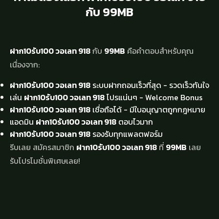
กับ 99MB
ฝาก10รับ100 วอเลท 918
กับ
99MB
คือคำตอบสำหรับคุณ
เนื่องจาก:
ฝาก10รับ100 วอเลท 918
ระบบฝากถอนเร็วที่สุด - รวดเร็วทันใจ
เล่น
ฝาก10รับ100 วอเลท 918
โปรแน่นๆ - Welcome Bonus
ฝาก10รับ100 วอเลท 918
เชื่อถือได้ - มีใบอนุญาตถูกกฎหมาย
แอดมิน
ฝาก10รับ100 วอเลท 918
ตอบไวมาก
ฝาก10รับ100 วอเลท 918
รองรับทุกแพลตฟอร์ม
รีบเลย สมัครสมาชิก
ฝาก10รับ100 วอเลท 918
ที่
99MB
เลย
รับโปรโมชั่นพิเศษเลย!