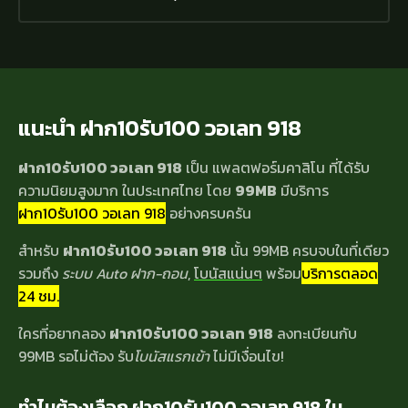
แนะนำ ฝาก10รับ100 วอเลท 918
ฝาก10รับ100 วอเลท 918
เป็น แพลตฟอร์มคาสิโน ที่ได้รับ
ความนิยมสูงมาก ในประเทศไทย โดย
99MB
มีบริการ
ฝาก10รับ100 วอเลท 918
อย่างครบครัน
สำหรับ
ฝาก10รับ100 วอเลท 918
นั้น 99MB ครบจบในที่เดียว
รวมถึง
ระบบ Auto ฝาก-ถอน
,
โบนัสแน่นๆ
พร้อม
บริการตลอด
24 ชม.
ใครที่อยากลอง
ฝาก10รับ100 วอเลท 918
ลงทะเบียนกับ
99MB รอไม่ต้อง รับ
โบนัสแรกเข้า
ไม่มีเงื่อนไข!
ทำไมต้องเลือก ฝาก10รับ100 วอเลท 918 ใน