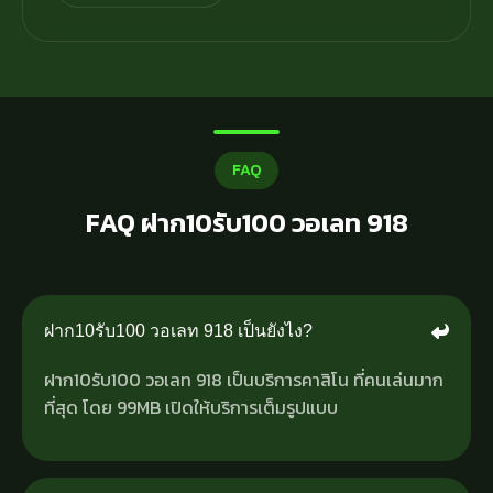
FAQ
FAQ
ฝาก10รับ100 วอเลท 918
ฝาก10รับ100 วอเลท 918 เป็นยังไง?
ฝาก10รับ100 วอเลท 918 เป็นบริการคาสิโน ที่คนเล่นมาก
ที่สุด โดย 99MB เปิดให้บริการเต็มรูปแบบ