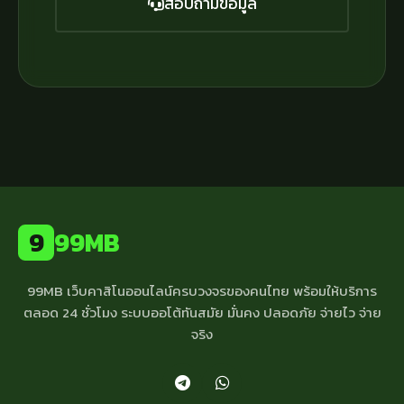
สอบถามข้อมูล
9
99MB
99MB เว็บคาสิโนออนไลน์ครบวงจรของคนไทย พร้อมให้บริการ
ตลอด 24 ชั่วโมง ระบบออโต้ทันสมัย มั่นคง ปลอดภัย จ่ายไว จ่าย
จริง