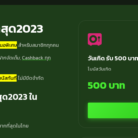
าสุด2023
สนอพิเศษ
สำหรับสมาชิกทุกคน
วันเกิด รับ 500 บา
ากจัดเต็ม
,
Cashback ทุก
โบนัสวันเกิด
บนัสทันที
ไม่มีขีดจำกัด
500 บาท
สุด2023 ใน
มากที่สุดในไทย