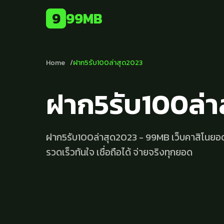
9
99MB
Home
ฝาก5รับ100ล่าสุด2023
ฝาก5รับ100ล่า
ฝาก5รับ100ล่าสุด2023 - 99MB เว็บคาสิโนยอด
รวดเร็วทันใจ เชื่อถือได้ จ่ายจริงทุกยอด