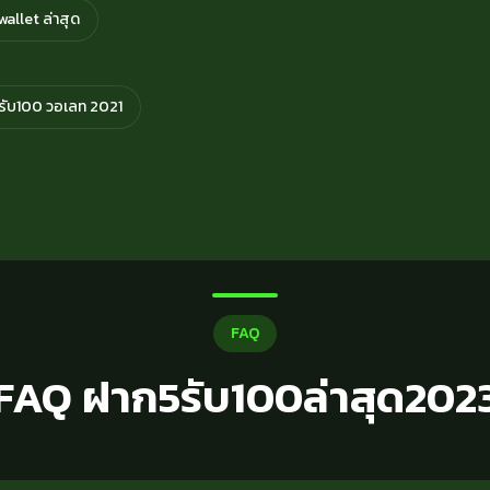
wallet ล่าสุด
ับ100 วอเลท 2021
FAQ
FAQ
ฝาก5รับ100ล่าสุด202