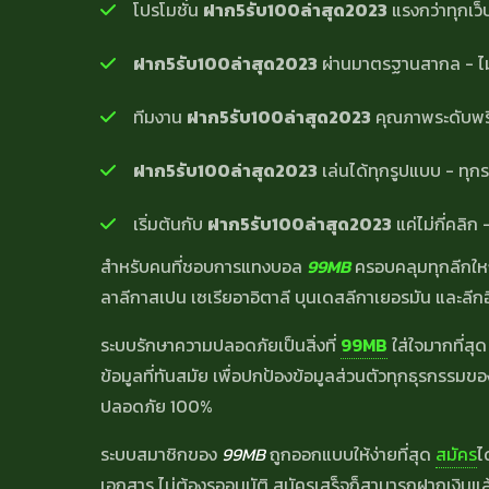
โปรโมชั่น
ฝาก5รับ100ล่าสุด2023
แรงกว่าทุกเว
ฝาก5รับ100ล่าสุด2023
ผ่านมาตรฐานสากล - ไม่
ทีมงาน
ฝาก5รับ100ล่าสุด2023
คุณภาพระดับพรี
ฝาก5รับ100ล่าสุด2023
เล่นได้ทุกรูปแบบ - ทุก
เริ่มต้นกับ
ฝาก5รับ100ล่าสุด2023
แค่ไม่กี่คลิก
สำหรับคนที่ชอบการแทงบอล
99MB
ครอบคลุมทุกลีกใหญ
ลาลีกาสเปน เซเรียอาอิตาลี บุนเดสลีกาเยอรมัน และลีกอ
ระบบรักษาความปลอดภัยเป็นสิ่งที่
99MB
ใส่ใจมากที่สุด
ข้อมูลที่ทันสมัย เพื่อปกป้องข้อมูลส่วนตัวทุกธุรกรรมขอ
ปลอดภัย 100%
ระบบสมาชิกของ
99MB
ถูกออกแบบให้ง่ายที่สุด
สมัคร
ไ
เอกสาร ไม่ต้องรออนุมัติ สมัครเสร็จก็สามารถฝากเงินแล