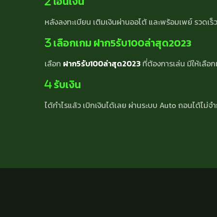
โอนเงิน
หลังลงทะเบียน เติมเงินผ่านออโต้ และพร้อมเพย์ รวดเร็วท
เลือกเกม ฝาก5รับ100ล่าสุด2023
เลือก
ฝาก5รับ100ล่าสุด2023
ที่ต้องการเล่น มีให้เลื
รับเงิน
ได้กำไรแล้ว เบิกเงินได้เลย ผ่านระบบ Auto ถอนได้ไม่จ