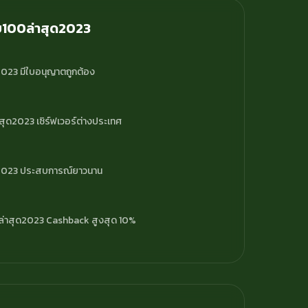
บ100ล่าสุด2023
023 มีใบอนุญาตถูกต้อง
สุด2023 เซิร์ฟเวอร์ต่างประเทศ
ด2023 ประสบการณ์ยาวนาน
ล่าสุด2023 Cashback สูงสุด 10%