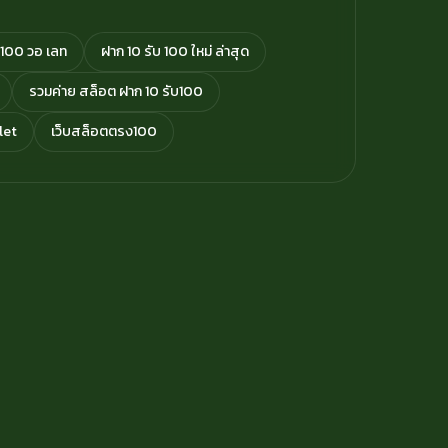
 100 วอ เลท
ฝาก 10 รับ 100 ใหม่ ล่าสุด
รวมค่าย สล็อต ฝาก 10 รับ100
let
เว็บสล็อตตรง100