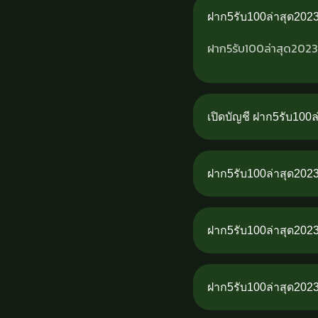
ฝาก5รับ100ล่าสุด2023 
ฝาก5รับ100ล่าสุด2023 เ
เปิดบัญชี ฝาก5รับ100ล
การสมัคร ฝาก5รับ100ล่
ฝาก5รับ100ล่าสุด2023
ฝาก5รับ100ล่าสุด2023 ร
ฝาก5รับ100ล่าสุด202
ฝาก5รับ100ล่าสุด2023 
ฝาก5รับ100ล่าสุด2023 