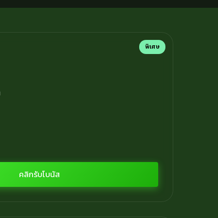
พิเศษ
ท
คลิกรับโบนัส