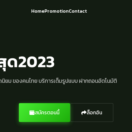
Home
Promotion
Contact
สุด2023
นิยม ของคนไทย บริการเต็มรูปแบบ ฝากถอนอัตโนมัติ
สมัครตอนนี้
ล็อกอิน