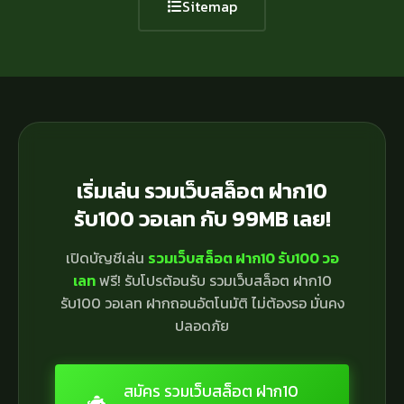
Sitemap
เริ่มเล่น รวมเว็บสล็อต ฝาก10
รับ100 วอเลท กับ 99MB เลย!
เปิดบัญชีเล่น
รวมเว็บสล็อต ฝาก10 รับ100 วอ
เลท
ฟรี! รับโปรต้อนรับ รวมเว็บสล็อต ฝาก10
รับ100 วอเลท ฝากถอนอัตโนมัติ ไม่ต้องรอ มั่นคง
ปลอดภัย
สมัคร รวมเว็บสล็อต ฝาก10