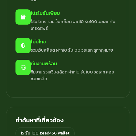
โปรโมชั่นเพียบ
ใช้บริการ รวมเว็บสล็อต ฝาก10 รับ100 วอเลท รับ
เครดิตฟรี
ไม่มีโกง
รวมเว็บสล็อต ฝาก10 รับ100 วอเลท ถูกกฎหมาย
ทีมงานพร้อม
ทีมงาน รวมเว็บสล็อต ฝาก10 รับ100 วอเลท คอย
ช่วยเหลือ
คำค้นหาที่เกี่ยวข้อง
15 รับ 100 zeed456 wallet