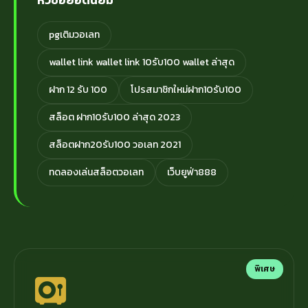
หัวข้อยอดนิยม
pgเติมวอเลท
wallet link wallet link 10รับ100 wallet ล่าสุด
ฝาก 12 รับ 100
โปรสมาชิกใหม่ฝาก10รับ100
สล็อต ฝาก10รับ100 ล่าสุด 2023
สล็อตฝาก20รับ100 วอเลท 2021
ทดลองเล่นสล็อตวอเลท
เว็บยูฟ่า888
พิเศษ