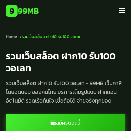
9
99MB
Home
รวมเว็บสล็อต ฝาก10 รับ100 วอเลท
รวมเว็บสล็อต ฝาก10 รับ100
วอเลท
รวมเว็บสล็อต ฝาก10 รับ100 วอเลท - 99MB เว็บคาสิ
โนยอดนิยม ของคนไทย บริการเต็มรูปแบบ ฝากถอน
อัตโนมัติ รวดเร็วทันใจ เชื่อถือได้ จ่ายจริงทุกยอด
สมัครตอนนี้