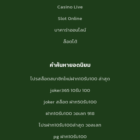
Casino Live
Slot Online
บาคาร่าออนไลน์
ล็อตโต้
คำค้นหายอดนิยม
โปรสล็อตสมาชิกใหม่ฝาก10รับ100 ล่าสุด
joker365 10รับ 100
joker สล็อต ฝาก50รับ100
ฝาก10รับ100 วอเลท 918
โปรฝาก10รับ100ล่าสุด วอลเลท
pg ฝาก10รับ100