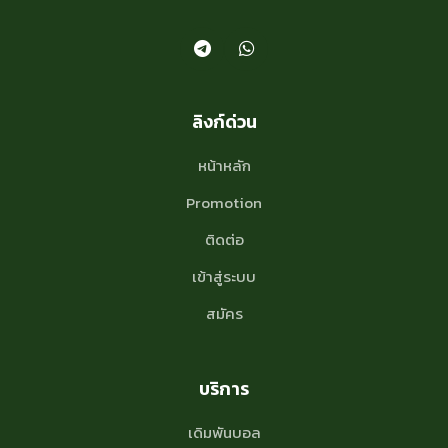
ลิงก์ด่วน
หน้าหลัก
Promotion
ติดต่อ
เข้าสู่ระบบ
สมัคร
บริการ
เดิมพันบอล