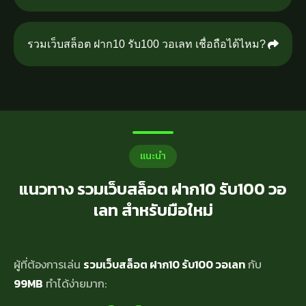
รวมเว็บสล็อต ฝาก10 รับ100 วอเลท มีโบนัสมากมาย ทั้ง
โบนัสแรกฝาก, เงินคืน, โบนัสฝากรายวัน
รวมเว็บสล็อต ฝาก10 รับ100 วอเลท เชื่อถือได้ไหม?
รวมเว็บสล็อต ฝาก10 รับ100 วอเลท ที่ 99MB ปลอดภัย
100% มีระบบ SSL เข้ารหัส
แนะนำ
แนวทาง รวมเว็บสล็อต ฝาก10 รับ100 วอ
เลท สำหรับมือใหม่
ผู้ที่ต้องการเล่น
รวมเว็บสล็อต ฝาก10 รับ100 วอเลท
กับ
99MB
ทำได้ง่ายมาก: