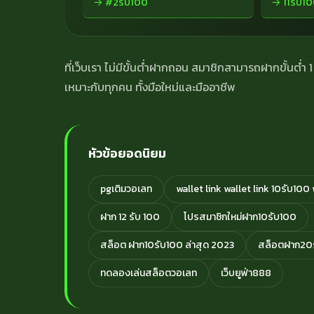
#2รับ100
11รับ1
ที่เว็บเรา ไม่มีขั้นต่ำฝากถอน สมาชิกสามารถฝากขั้นต่ำ 1
เหมาะกับทุกคน ทั้งมือใหม่และมืออาชีพ
หัวข้อยอดนิยม
pgเติมวอเลท
wallet link wallet link 10รับ100 
ฝาก 12 รับ 100
โปรสมาชิกใหม่ฝาก10รับ100
สล็อต ฝาก10รับ100 ล่าสุด 2023
สล็อตฝาก20ร
ทดลองเล่นสล็อตวอเลท
เว็บยูฟ่า888