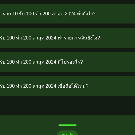
 ฝาก 10 รับ 100 ทำ 200 ล่าสุด 2024 ทำยังไง?
ฝาก 10 รับ 100 ทำ 200 ล่าสุด 2024 ง่ายมาก แค่กรอกข้อมูลพื้นฐาน
ับ 100 ทำ 200 ล่าสุด 2024 ทำรายการเงินยังไง?
 100 ทำ 200 ล่าสุด 2024 ระบบ AI เร็วที่สุดในไทย และพร้อมเพย์
ับ 100 ทำ 200 ล่าสุด 2024 มีโปรอะไร?
บ 100 ทำ 200 ล่าสุด 2024 มีโบนัสมากมาย ทั้งโบนัสแรกฝาก, เงินคืน
บ 100 ทำ 200 ล่าสุด 2024 เชื่อถือได้ไหม?
บ 100 ทำ 200 ล่าสุด 2024 ที่ 99MB ปลอดภัย 100% มีระบบ SSL เข้า