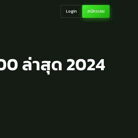
Login
สมัครเลย
00 ล่าสุด 2024