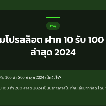
FAQ
มโปรสล็อต ฝาก 10 รับ 100
ล่าสุด 2024
บ 100 ทำ 200 ล่าสุด 2024 เป็นยังไง?
 100 ทำ 200 ล่าสุด 2024 เป็นบริการคาสิโน ที่คนเล่นมากที่สุด โดย 