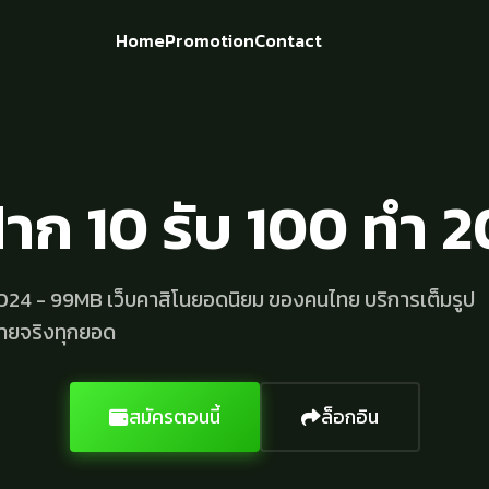
Home
Promotion
Contact
าก 10 รับ 100 ทำ 2
2024 - 99MB เว็บคาสิโนยอดนิยม ของคนไทย บริการเต็มรูป
จ่ายจริงทุกยอด
สมัครตอนนี้
ล็อกอิน