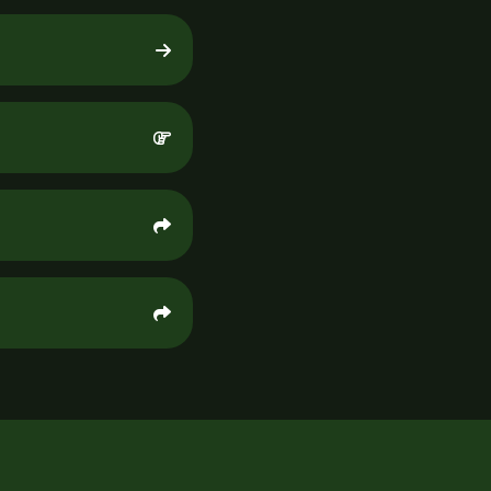
 ก็พร้อมใช้งานเลย
, โบนัสฝากรายวัน
รหัส