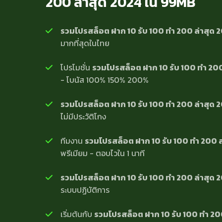
200 ล่าสุด 2024 ใน 99MB
รวมโปรสล็อต ฝาก 10 รับ 100 ทำ 200 ล่าสุด 
มากที่สุดในไทย
โปรโมชั่น
รวมโปรสล็อต ฝาก 10 รับ 100 ทำ 200
- โบนัส 100% 150% 200%
รวมโปรสล็อต ฝาก 10 รับ 100 ทำ 200 ล่าสุด 
ไม่มีประวัติโกง
ทีมงาน
รวมโปรสล็อต ฝาก 10 รับ 100 ทำ 200 ล
พรีเมียม - ตอบไวใน 1 นาที
รวมโปรสล็อต ฝาก 10 รับ 100 ทำ 200 ล่าสุด 
ระบบปฏิบัติการ
เริ่มต้นกับ
รวมโปรสล็อต ฝาก 10 รับ 100 ทำ 20