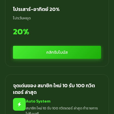
โปรเสาร์-อาทิตย์ 20%
โปรวันหยุด
20%
คลิกรับโบนัส
จุดเด่นของ สมาชิก ใหม่ 10 รับ 100 ทวิต
เตอร์ ล่าสุด
Auto System
สมาชิก ใหม่ 10 รับ 100 ทวิตเตอร์ ล่าสุด ทำรายการ
ไม่ถึงนาที