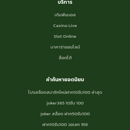
บริการ
เดิมพันบอล
Casino Live
Slot Online
บาคาร่าออนไลน์
ล็อตโต้
คำค้นหายอดนิยม
โปรสล็อตสมาชิกใหม่ฝาก10รับ100 ล่าสุด
joker365 10รับ 100
joker สล็อต ฝาก50รับ100
ฝาก10รับ100 วอเลท 918