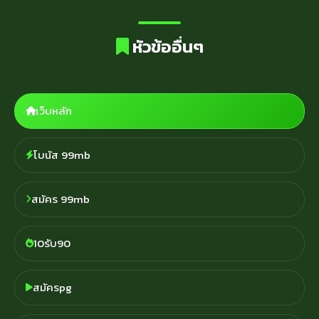
หัวข้ออื่นๆ
เว็บหลัก
โบนัส 99mb
สมัคร 99mb
10รับ90
สมัครpg