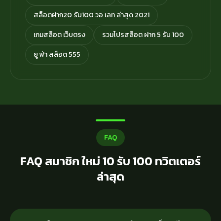
สล็อตฝาก20 รับ100 วอ เลท ล่าสุด 2021
เกมสล็อต เว็บตรง
รวมโปรสล็อต ฝาก 5 รับ 100
ยู ฟ่า สล็อต 555
FAQ
FAQ
สมาชิก ใหม่ 10 รับ 100 ทวิตเตอร์
ล่าสุด