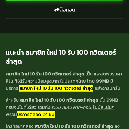
ล็อกอิน
แนะนำ สมาชิก ใหม่ 10 รับ 100 ทวิตเตอร์
ล่าสุด
สมาชิก ใหม่ 10 รับ 100 ทวิตเตอร์ ล่าสุด
เป็น แพลตฟอร์มคา
สิโน ที่ได้รับความนิยมสูงมาก ในประเทศไทย โดย
99MB
มี
บริการ
สมาชิก ใหม่ 10 รับ 100 ทวิตเตอร์ ล่าสุด
อย่างครบครัน
สำหรับ
สมาชิก ใหม่ 10 รับ 100 ทวิตเตอร์ ล่าสุด
นั้น 99MB
ครบจบในที่เดียว รวมถึง
ระบบ Auto ฝาก-ถอน
,
โบนัสแน่นๆ
พร้อม
บริการตลอด 24 ชม.
ใครที่อยากลอง
สมาชิก ใหม่ 10 รับ 100 ทวิตเตอร์ ล่าสุด
ลง