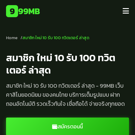
9
99MB
Home
สมาชิก ใหม่ 10 รับ 100 ทวิตเตอร์ ล่าสุด
สมาชิก ใหม่ 10 รับ 100 ทวิต
เตอร์ ล่าสุด
สมาชิก ใหม่ 10 รับ 100 ทวิตเตอร์ ล่าสุด - 99MB เว็บ
คาสิโนยอดนิยม ของคนไทย บริการเต็มรูปแบบ ฝาก
ถอนอัตโนมัติ รวดเร็วทันใจ เชื่อถือได้ จ่ายจริงทุกยอด
สมัครตอนนี้