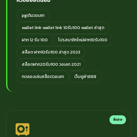
หัวข้อยอดนิยม
pgเติมวอเลท
wallet link wallet link 10รับ100 wallet ล่าสุด
ฝาก 12 รับ 100
โปรสมาชิกใหม่ฝาก10รับ100
สล็อต ฝาก10รับ100 ล่าสุด 2023
สล็อตฝาก20รับ100 วอเลท 2021
ทดลองเล่นสล็อตวอเลท
เว็บยูฟ่า888
พิเศษ