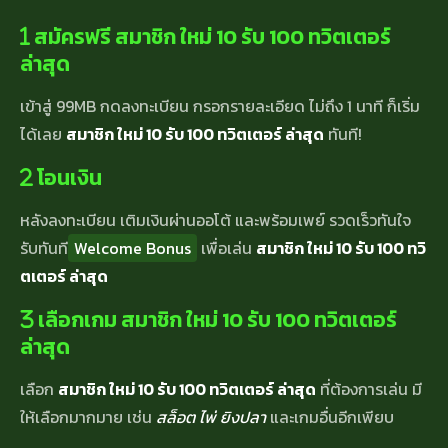
สมัครฟรี สมาชิก ใหม่ 10 รับ 100 ทวิตเตอร์
ล่าสุด
เข้าสู่ 99MB กดลงทะเบียน กรอกรายละเอียด ไม่ถึง 1 นาที ก็เริ่ม
ได้เลย
สมาชิก ใหม่ 10 รับ 100 ทวิตเตอร์ ล่าสุด
ทันที!
โอนเงิน
หลังลงทะเบียน เติมเงินผ่านออโต้ และพร้อมเพย์ รวดเร็วทันใจ
รับทันที
Welcome Bonus
เพื่อเล่น
สมาชิก ใหม่ 10 รับ 100 ทวิ
ตเตอร์ ล่าสุด
เลือกเกม สมาชิก ใหม่ 10 รับ 100 ทวิตเตอร์
ล่าสุด
เลือก
สมาชิก ใหม่ 10 รับ 100 ทวิตเตอร์ ล่าสุด
ที่ต้องการเล่น มี
ให้เลือกมากมาย เช่น
สล็อต ไพ่ ยิงปลา
และเกมอื่นอีกเพียบ