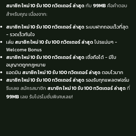
สมาชิก ใหม่ 10 รับ 100 ทวิตเตอร์ ล่าสุด
กับ
99MB
คือคำตอบ
สำหรับคุณ เนื่องจาก:
สมาชิก ใหม่ 10 รับ 100 ทวิตเตอร์ ล่าสุด
ระบบฝากถอนเร็วที่สุด
- รวดเร็วทันใจ
เล่น
สมาชิก ใหม่ 10 รับ 100 ทวิตเตอร์ ล่าสุด
โปรแน่นๆ -
Welcome Bonus
สมาชิก ใหม่ 10 รับ 100 ทวิตเตอร์ ล่าสุด
เชื่อถือได้ - มีใบ
อนุญาตถูกกฎหมาย
แอดมิน
สมาชิก ใหม่ 10 รับ 100 ทวิตเตอร์ ล่าสุด
ตอบไวมาก
สมาชิก ใหม่ 10 รับ 100 ทวิตเตอร์ ล่าสุด
รองรับทุกแพลตฟอร์ม
รีบเลย สมัครสมาชิก
สมาชิก ใหม่ 10 รับ 100 ทวิตเตอร์ ล่าสุด
ที่
99MB
เลย รับโปรโมชั่นพิเศษเลย!