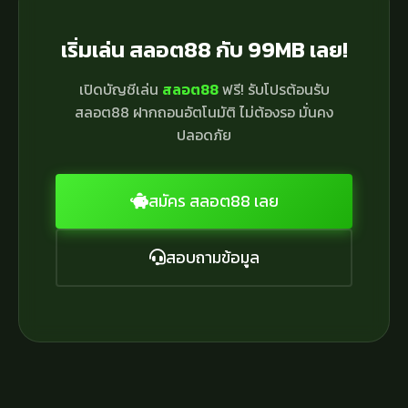
เริ่มเล่น สลอต88 กับ 99MB เลย!
เปิดบัญชีเล่น
สลอต88
ฟรี! รับโปรต้อนรับ
สลอต88 ฝากถอนอัตโนมัติ ไม่ต้องรอ มั่นคง
ปลอดภัย
สมัคร สลอต88 เลย
สอบถามข้อมูล