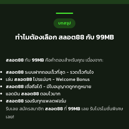
บทสรุป
ทำไมต้องเลือก สลอต88 กับ 99MB
สลอต88
กับ
99MB
คือคำตอบสำหรับคุณ เนื่องจาก:
สลอต88
ระบบฝากถอนเร็วที่สุด - รวดเร็วทันใจ
เล่น
สลอต88
โปรแน่นๆ - Welcome Bonus
สลอต88
เชื่อถือได้ - มีใบอนุญาตถูกกฎหมาย
แอดมิน
สลอต88
ตอบไวมาก
สลอต88
รองรับทุกแพลตฟอร์ม
รีบเลย สมัครสมาชิก
สลอต88
ที่
99MB
เลย รับโปรโมชั่นพิเศษ
เลย!