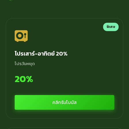
พิเศษ
โปรเสาร์-อาทิตย์ 20%
โปรวันหยุด
20%
คลิกรับโบนัส