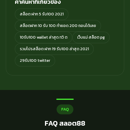
คำค้นหาที่เกี่ยวข้อง
สล็อต ฝาก 5 รับ100 2021
สล็อตฝาก 10 รับ 100 ทํายอด 200 ถอนได้เลย
10รับ100 wallet ล่าสุด ทวิ ต
เว็บแม่ สล็อต pg
รวมโปรสล็อต ฝาก 19 รับ100 ล่าสุด 2021
29รับ100 twitter
FAQ
FAQ
สลอต88