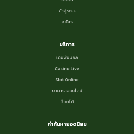
เข้าสู่ระบบ
สมัคร
บริการ
เดิมพันบอล
Casino Live
Slot Online
บาคาร่าออนไลน์
ล็อตโต้
คำค้นหายอดนิยม