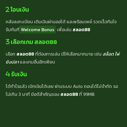
โอนเงิน
หลังลงทะเบียน เติมเงินผ่านออโต้ และพร้อมเพย์ รวดเร็วทันใจ
รับทันที
Welcome Bonus
เพื่อเล่น
สลอต88
เลือกเกม สลอต88
เลือก
สลอต88
ที่ต้องการเล่น มีให้เลือกมากมาย เช่น
สล็อต ไพ่
ยิงปลา
และเกมอื่นอีกเพียบ
รับเงิน
ได้กำไรแล้ว เบิกเงินได้เลย ผ่านระบบ Auto ถอนได้ไม่จำกัด รอ
ไม่เกิน 3 นาที ข้อดีสำคัญของ
สลอต88
ที่ 99MB