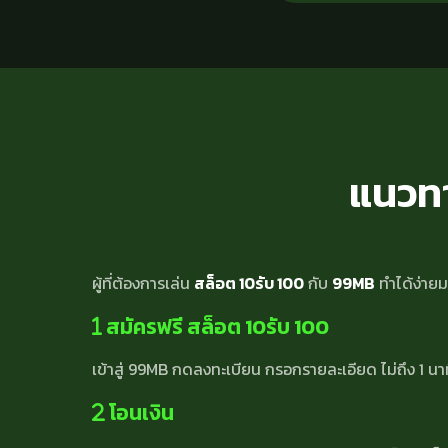
สล็อต 10รับ 100 ที่ 9
แนวทา
ผู้ที่ต้องการเล่น
สล็อต 10รับ 100
กับ
99MB
ทำได้ง่ายม
สมัครฟรี สล็อต 10รับ 100
เข้าสู่ 99MB กดลงทะเบียน กรอกรายละเอียด ไม่ถึง 1 นาที
โอนเงิน