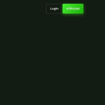
Login
สมัครเลย