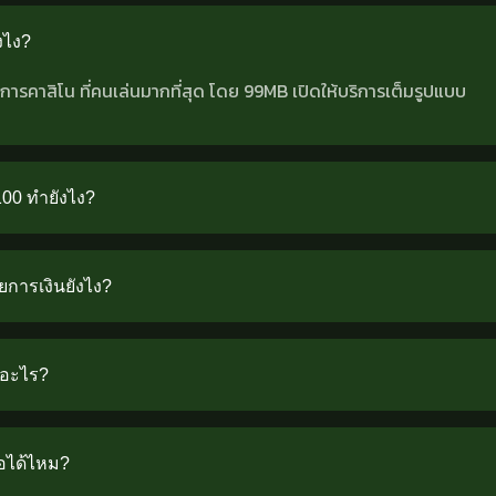
งไง?
ิการคาสิโน ที่คนเล่นมากที่สุด โดย 99MB เปิดให้บริการเต็มรูปแบบ
 100 ทำยังไง?
100 ง่ายมาก แค่กรอกข้อมูลพื้นฐาน ก็พร้อมใช้งานเลย
ยการเงินยังไง?
I เร็วที่สุดในไทย และพร้อมเพย์
รอะไร?
สมากมาย ทั้งโบนัสแรกฝาก, เงินคืน, โบนัสฝากรายวัน
ือได้ไหม?