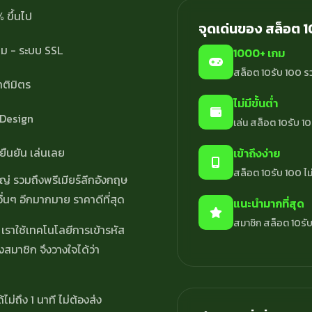
% ขึ้นไป
จุดเด่นของ สล็อต 1
ยม - ระบบ SSL
1000+ เกม
สล็อต 10รับ 100 รว
ติมิตร
ไม่มีขั้นต่ำ
 Design
เล่น สล็อต 10รับ 10
ยืนยัน เล่นเลย
เข้าถึงง่าย
สล็อต 10รับ 100 ไ
่ รวมถึงพรีเมียร์ลีกอังกฤษ
ื่นๆ อีกมากมาย ราคาดีที่สุด
แนะนำมากที่สุด
สมาชิก สล็อต 10รับ 
 เราใช้เทคโนโลยีการเข้ารหัส
งสมาชิก จึงวางใจได้ว่า
ด้ไม่ถึง 1 นาที ไม่ต้องส่ง