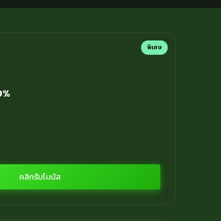
พิเศษ
20%
คลิกรับโบนัส