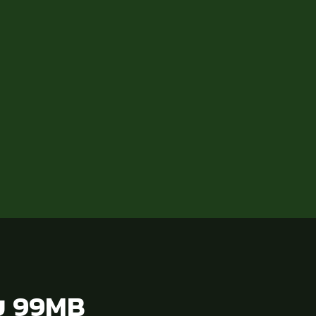
ับ 99MB