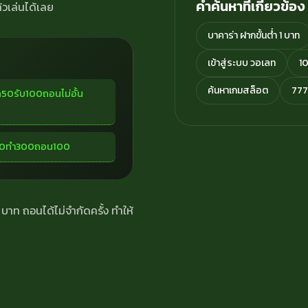
คำค้นหาที่เกี่ยวข้อง
้วเล่นได้เลย
บาคาร่า ฝากขั้นต่ํา 1 บาท
เข้าสู่ระบบ วอเลท
10
ค้นหาเกมสล็อต
777
50รับ100ถอนไม่อั้น
00ทํา300ถอน100
 บาท ถอนได้ไม่จำกัดครั้ง ทำให้