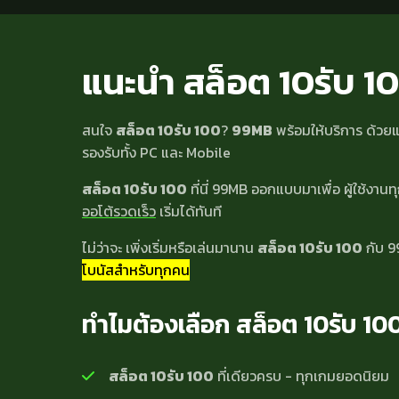
แนะนำ สล็อต 10รับ 1
สนใจ
สล็อต 10รับ 100
?
99MB
พร้อมให้บริการ ด้วย
รองรับทั้ง PC และ Mobile
สล็อต 10รับ 100
ที่นี่ 99MB ออกแบบมาเพื่อ ผู้ใช้งานท
ออโต้รวดเร็ว
เริ่มได้ทันที
ไม่ว่าจะ เพิ่งเริ่มหรือเล่นมานาน
สล็อต 10รับ 100
กับ 9
โบนัสสำหรับทุกคน
ทำไมต้องเลือก สล็อต 10รับ 10
สล็อต 10รับ 100
ที่เดียวครบ - ทุกเกมยอดนิยม