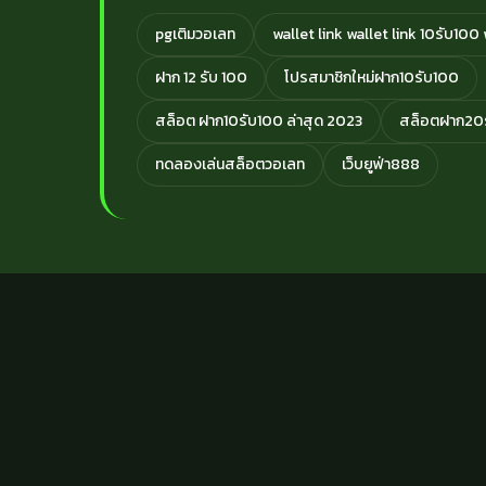
pgเติมวอเลท
wallet link wallet link 10รับ100 
ฝาก 12 รับ 100
โปรสมาชิกใหม่ฝาก10รับ100
สล็อต ฝาก10รับ100 ล่าสุด 2023
สล็อตฝาก20ร
ทดลองเล่นสล็อตวอเลท
เว็บยูฟ่า888