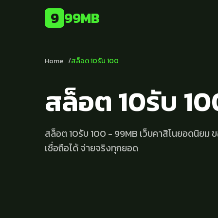
9
99MB
Home
สล็อต 10รับ 100
สล็อต 10รับ 10
สล็อต 10รับ 100 - 99MB เว็บคาสิโนยอดนิยม ข
เชื่อถือได้ จ่ายจริงทุกยอด