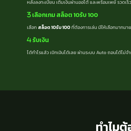
หลังลงทะเบียน เติมเงินผ่านออโต้ และพร้อมเพย์ รวดเร็วท
เลือกเกม สล็อต 10รับ 100
เลือก
สล็อต 10รับ 100
ที่ต้องการเล่น มีให้เลือกมากมา
รับเงิน
ได้กำไรแล้ว เบิกเงินได้เลย ผ่านระบบ Auto ถอนได้ไม่จ
ทำไมต้