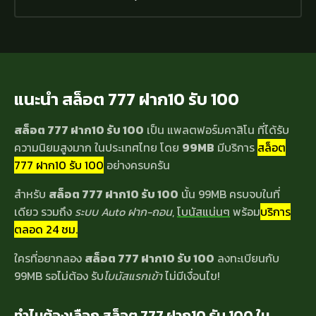
แนะนำ สล็อต 777 ฝาก10 รับ 100
สล็อต 777 ฝาก10 รับ 100
เป็น แพลตฟอร์มคาสิโน ที่ได้รับ
ความนิยมสูงมาก ในประเทศไทย โดย
99MB
มีบริการ
สล็อต
777 ฝาก10 รับ 100
อย่างครบครัน
สำหรับ
สล็อต 777 ฝาก10 รับ 100
นั้น 99MB ครบจบในที่
เดียว รวมถึง
ระบบ Auto ฝาก-ถอน
,
โบนัสแน่นๆ
พร้อม
บริการ
ตลอด 24 ชม.
ใครที่อยากลอง
สล็อต 777 ฝาก10 รับ 100
ลงทะเบียนกับ
99MB รอไม่ต้อง รับ
โบนัสแรกเข้า
ไม่มีเงื่อนไข!
ทำไมต้องเลือก สล็อต 777 ฝาก10 รับ 100 ใน