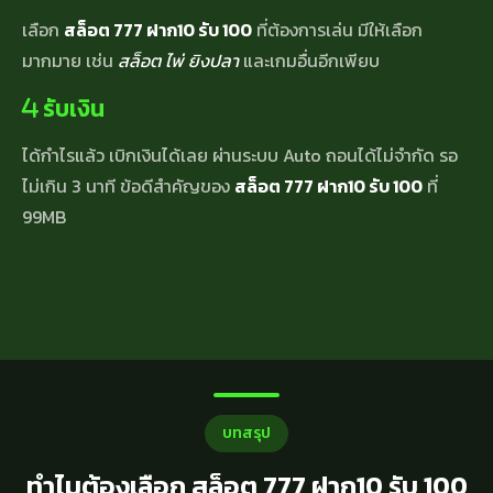
เลือก
สล็อต 777 ฝาก10 รับ 100
ที่ต้องการเล่น มีให้เลือก
มากมาย เช่น
สล็อต ไพ่ ยิงปลา
และเกมอื่นอีกเพียบ
รับเงิน
ได้กำไรแล้ว เบิกเงินได้เลย ผ่านระบบ Auto ถอนได้ไม่จำกัด รอ
ไม่เกิน 3 นาที ข้อดีสำคัญของ
สล็อต 777 ฝาก10 รับ 100
ที่
99MB
บทสรุป
ทำไมต้องเลือก สล็อต 777 ฝาก10 รับ 100