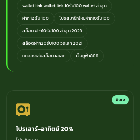
wallet link wallet link 10รับ100 wallet ล่าสุด
ฝาก 12 รับ 100
โปรสมาชิกใหม่ฝาก10รับ100
สล็อต ฝาก10รับ100 ล่าสุด 2023
สล็อตฝาก20รับ100 วอเลท 2021
ทดลองเล่นสล็อตวอเลท
เว็บยูฟ่า888
พิเศษ
โปรเสาร์-อาทิตย์ 20%
โปรวันหยุด