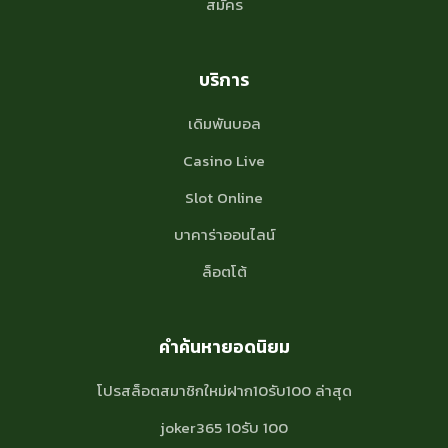
สมัคร
บริการ
เดิมพันบอล
Casino Live
Slot Online
บาคาร่าออนไลน์
ล็อตโต้
คำค้นหายอดนิยม
โปรสล็อตสมาชิกใหม่ฝาก10รับ100 ล่าสุด
joker365 10รับ 100