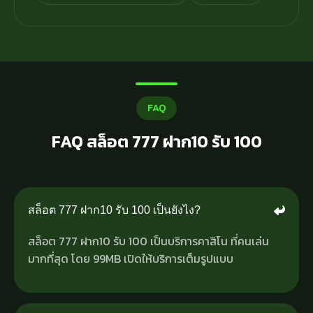
FAQ
FAQ
สล็อต 777 ฝาก10 รับ 100
สล็อต 777 ฝาก10 รับ 100 เป็นยังไง?
สล็อต 777 ฝาก10 รับ 100 เป็นบริการคาสิโน ที่คนเล่น
มากที่สุด โดย 99MB เปิดให้บริการเต็มรูปแบบ