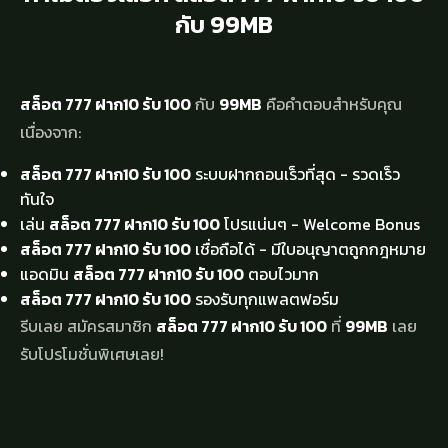
กับ 99MB
สล็อต 777 ฝาก10 รับ 100
กับ
99MB
คือคำตอบสำหรับคุณ
เนื่องจาก:
สล็อต 777 ฝาก10 รับ 100
ระบบฝากถอนเร็วที่สุด - รวดเร็ว
ทันใจ
เล่น
สล็อต 777 ฝาก10 รับ 100
โปรแน่นๆ - Welcome Bonus
สล็อต 777 ฝาก10 รับ 100
เชื่อถือได้ - มีใบอนุญาตถูกกฎหมาย
แอดมิน
สล็อต 777 ฝาก10 รับ 100
ตอบไวมาก
สล็อต 777 ฝาก10 รับ 100
รองรับทุกแพลตฟอร์ม
รีบเลย สมัครสมาชิก
สล็อต 777 ฝาก10 รับ 100
ที่
99MB
เลย
รับโปรโมชั่นพิเศษเลย!