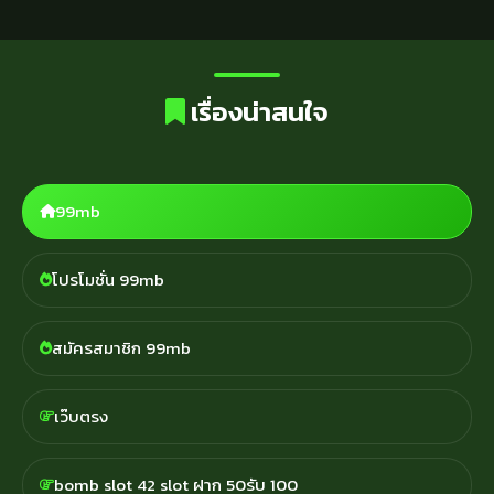
เรื่องน่าสนใจ
99mb
โปรโมชั่น 99mb
สมัครสมาชิก 99mb
เว๊บตรง
bomb slot 42 slot ฝาก 50รับ 100