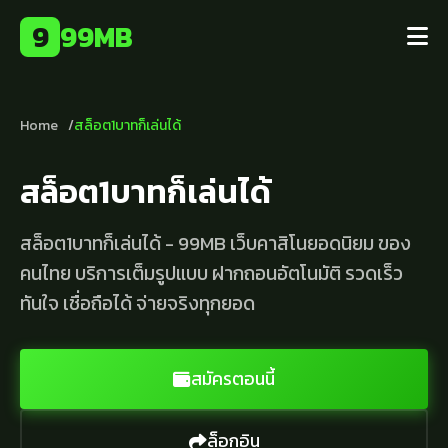
9
99MB
Home
สล็อต1บาทก็เล่นได้
สล็อต1บาทก็เล่นได้
สล็อต1บาทก็เล่นได้ - 99MB เว็บคาสิโนยอดนิยม ของ
คนไทย บริการเต็มรูปแบบ ฝากถอนอัตโนมัติ รวดเร็ว
ทันใจ เชื่อถือได้ จ่ายจริงทุกยอด
สมัครตอนนี้
ล็อกอิน