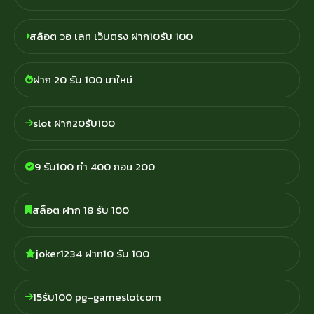
สล็อต วอ เลท เว็บตรง ฝาก10รับ 100
ฝาก 20 รับ 100 มาใหม่
slot ฝาก20รับ100
9 รับ100 ทํา 400 ถอน 200
สล็อต ฝาก 18 รับ 100
joker1234 ฝาก10 รับ 100
15รับ100 pg-gameslotcom