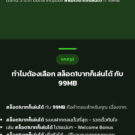
ไม่เกิน 3 นาที ข้อดีสำคัญของ
สล็อต1บาทก็เล่นได้
ที่ 99MB
บทสรุป
ทำไมต้องเลือก สล็อต1บาทก็เล่นได้ กับ
99MB
สล็อต1บาทก็เล่นได้
กับ
99MB
คือคำตอบสำหรับคุณ เนื่องจาก:
สล็อต1บาทก็เล่นได้
ระบบฝากถอนเร็วที่สุด - รวดเร็วทันใจ
เล่น
สล็อต1บาทก็เล่นได้
โปรแน่นๆ - Welcome Bonus
สล็อต1บาทก็เล่นได้
เชื่อถือได้ - มีใบอนุญาตถูกกฎหมาย