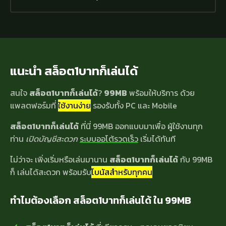
แนะนำ สล็อต1บาทก็เล่นได้
สนใจ
สล็อต1บาทก็เล่นได้
?
99MB
พร้อมให้บริการ ด้วย
แพลตฟอร์มที่
ใช้งานง่าย
รองรับทั้ง PC และ Mobile
สล็อต1บาทก็เล่นได้
ที่นี่ 99MB ออกแบบมาเพื่อ ผู้ใช้งานทุก
ท่าน
เปิดบัญชีสะดวก
ระบบออโต้รวดเร็ว
เริ่มได้ทันที
ไม่ว่าจะ เพิ่งเริ่มหรือเล่นมานาน
สล็อต1บาทก็เล่นได้
กับ 99MB
ก็ เล่นได้สะดวก พร้อมรับ
โบนัสสำหรับทุกคน
ทำไมต้องเลือก สล็อต1บาทก็เล่นได้ ใน 99MB