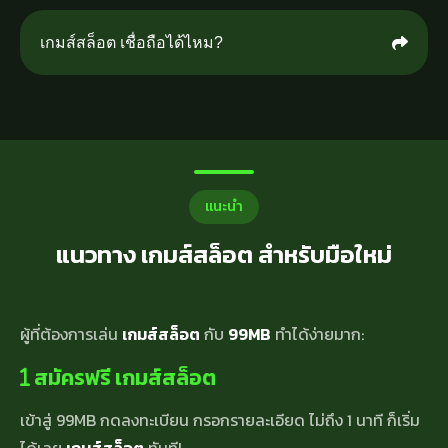
เกมส์สล็อต มีโบนัสมากมาย ทั้งโบนัสแรกฝาก, เงินคืน,
โบนัสฝากรายวัน
เกมส์สล็อต เชื่อถือได้ไหม?
เกมส์สล็อต ที่ 99MB ปลอดภัย 100% มีระบบ SSL เข้า
รหัส
แนะนำ
แนวทาง เกมส์สล็อต สำหรับมือใหม่
ผู้ที่ต้องการเล่น
เกมส์สล็อต
กับ
99MB
ทำได้ง่ายมาก:
สมัครฟรี เกมส์สล็อต
เข้าสู่ 99MB กดลงทะเบียน กรอกรายละเอียด ไม่ถึง 1 นาที ก็เริ่ม