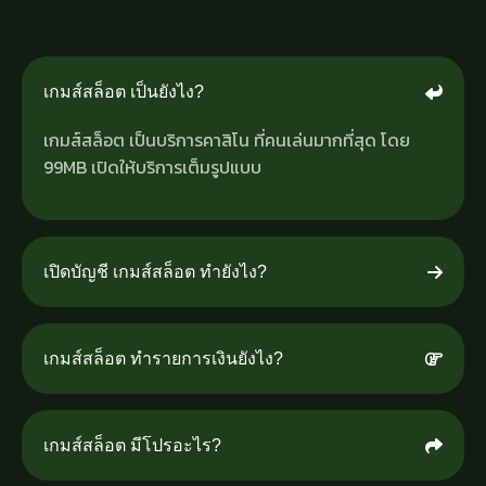
เกมส์สล็อต เป็นยังไง?
เกมส์สล็อต เป็นบริการคาสิโน ที่คนเล่นมากที่สุด โดย
99MB เปิดให้บริการเต็มรูปแบบ
เปิดบัญชี เกมส์สล็อต ทำยังไง?
การสมัคร เกมส์สล็อต ง่ายมาก แค่กรอกข้อมูลพื้นฐาน ก็
พร้อมใช้งานเลย
เกมส์สล็อต ทำรายการเงินยังไง?
เกมส์สล็อต ระบบ AI เร็วที่สุดในไทย และพร้อมเพย์
เกมส์สล็อต มีโปรอะไร?