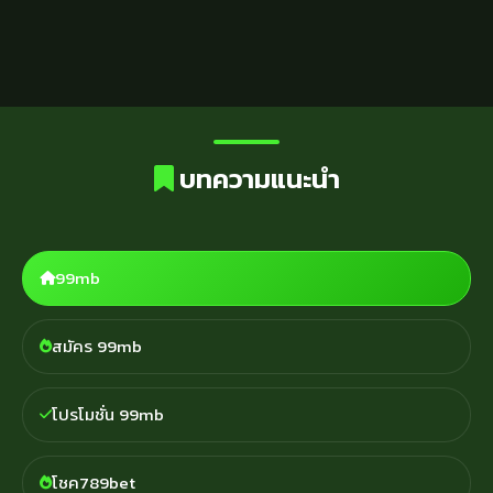
บทความแนะนำ
99mb
สมัคร 99mb
โปรโมชั่น 99mb
โชค789bet