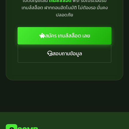
เปิดบัญชีเล่น
เกมส์สล็อต
ฟรี! รับโปรต้อนรับ
เกมส์สล็อต ฝากถอนอัตโนมัติ ไม่ต้องรอ มั่นคง
ปลอดภัย
สมัคร เกมส์สล็อต เลย
สอบถามข้อมูล