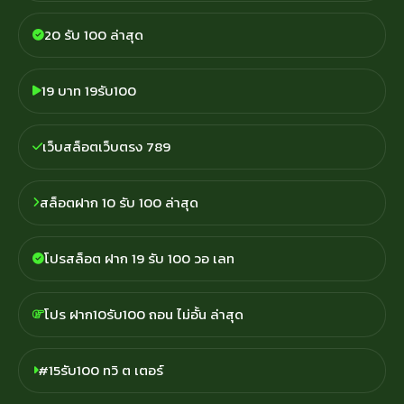
20 รับ 100 ล่าสุด
19 บาท 19รับ100
เว็บสล็อตเว็บตรง 789
สล็อตฝาก 10 รับ 100 ล่าสุด
โปรสล็อต ฝาก 19 รับ 100 วอ เลท
โปร ฝาก10รับ100 ถอน ไม่อั้น ล่าสุด
#15รับ100 ทวิ ต เตอร์