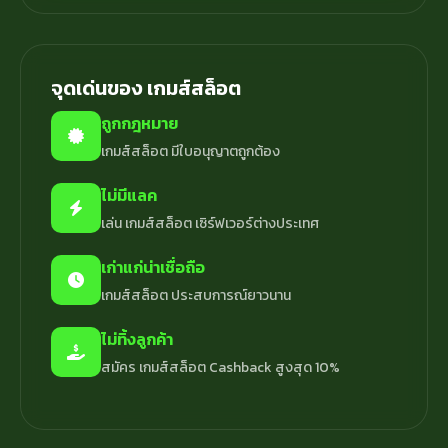
จุดเด่นของ เกมส์สล็อต
ถูกกฎหมาย
เกมส์สล็อต มีใบอนุญาตถูกต้อง
ไม่มีแลค
เล่น เกมส์สล็อต เซิร์ฟเวอร์ต่างประเทศ
เก่าแก่น่าเชื่อถือ
เกมส์สล็อต ประสบการณ์ยาวนาน
ไม่ทิ้งลูกค้า
สมัคร เกมส์สล็อต Cashback สูงสุด 10%