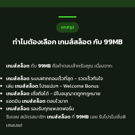
บทสรุป
ทำไมต้องเลือก เกมส์สล็อต กับ 99MB
เกมส์สล็อต
กับ
99MB
คือคำตอบสำหรับคุณ เนื่องจาก:
เกมส์สล็อต
ระบบฝากถอนเร็วที่สุด - รวดเร็วทันใจ
เล่น
เกมส์สล็อต
โปรแน่นๆ - Welcome Bonus
เกมส์สล็อต
เชื่อถือได้ - มีใบอนุญาตถูกกฎหมาย
แอดมิน
เกมส์สล็อต
ตอบไวมาก
เกมส์สล็อต
รองรับทุกแพลตฟอร์ม
รีบเลย สมัครสมาชิก
เกมส์สล็อต
ที่
99MB
เลย รับโปรโมชั่นพิ
เศษเลย!