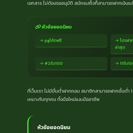
เอกสาร ไม่ต้องรออนุมัติ สมัครเสร็จก็สามารถฝากเงินแล
หัวข้อยอดนิยม
pgโค้ดฟรี
โปรฝาก
ล่าสุด
#2รับ100
11รับ1
ที่เว็บเรา ไม่มีขั้นต่ำฝากถอน สมาชิกสามารถฝากขั้นต่ำ 1
เหมาะกับทุกคน ทั้งมือใหม่และมืออาชีพ
หัวข้อยอดนิยม