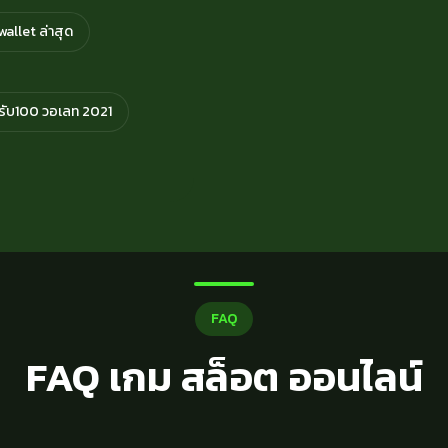
wallet ล่าสุด
ับ100 วอเลท 2021
FAQ
FAQ
เกม สล็อต ออนไลน์