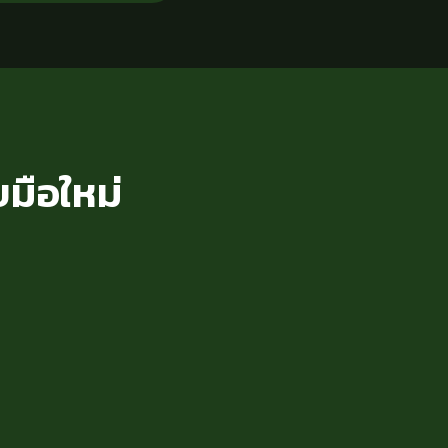
มือใหม่