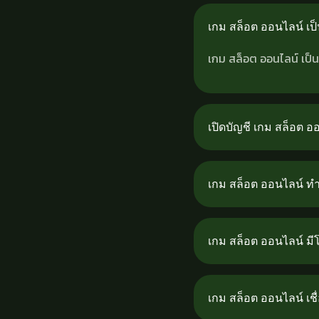
เกม สล็อต ออนไลน์ เป็
เกม สล็อต ออนไลน์ เป็น
เปิดบัญชี เกม สล็อต อ
การสมัคร เกม สล็อต ออ
เกม สล็อต ออนไลน์ ทำ
เกม สล็อต ออนไลน์ ระบบ
เกม สล็อต ออนไลน์ ม
เกม สล็อต ออนไลน์ มีโบ
เกม สล็อต ออนไลน์ เชื