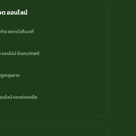
อต ออนไลน์
ทำรายการไม่ถึงนาที
ต ออนไลน์ รับเครดิตฟรี
 ถูกกฎหมาย
ออนไลน์ คอยช่วยเหลือ