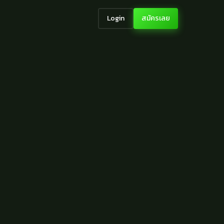
Login
สมัครเลย