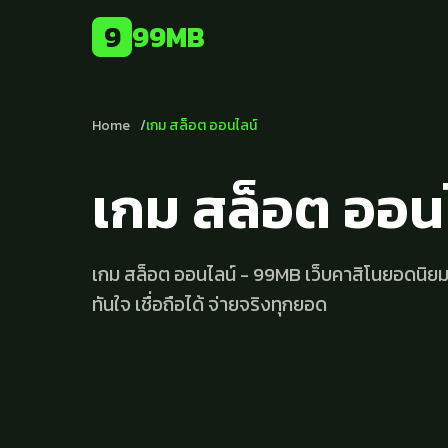
9
99MB
Home
เกม สล็อต ออนไลน์
เกม สล็อต ออน
เกม สล็อต ออนไลน์ - 99MB เว็บคาสิโนยอดนิยม
ทันใจ เชื่อถือได้ จ่ายจริงทุกยอด