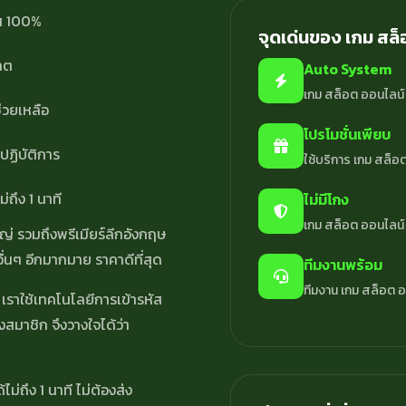
ส 100%
จุดเด่นของ เกม สล็
าต
Auto System
เกม สล็อต ออนไลน์ 
ช่วยเหลือ
โปรโมชั่นเพียบ
ปฏิบัติการ
ใช้บริการ เกม สล็อ
่ถึง 1 นาที
ไม่มีโกง
เกม สล็อต ออนไลน์
่ รวมถึงพรีเมียร์ลีกอังกฤษ
ื่นๆ อีกมากมาย ราคาดีที่สุด
ทีมงานพร้อม
ทีมงาน เกม สล็อต 
 เราใช้เทคโนโลยีการเข้ารหัส
งสมาชิก จึงวางใจได้ว่า
ด้ไม่ถึง 1 นาที ไม่ต้องส่ง