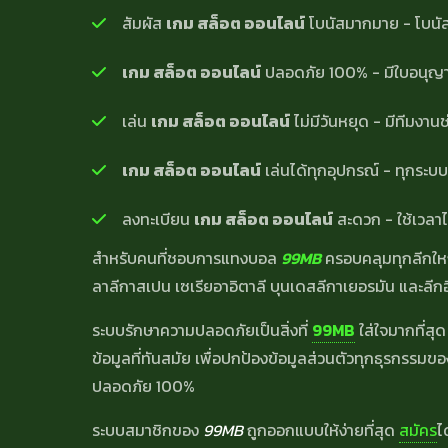
สัมผัส
เกม สล็อต ออนไลน์
โบนัสมากมาย - โบนั
เกม สล็อต ออนไลน์
ปลอดภัย 100% - มีใบอนุญ
เล่น
เกม สล็อต ออนไลน์
ไม่มีวันหยุด - มีทีมงาน
เกม สล็อต ออนไลน์
เล่นได้ทุกอุปกรณ์ - ทุกระบบ
ลงทะเบียน
เกม สล็อต ออนไลน์
สะดวก - ใช้เวลาไม
สำหรับคนที่ชอบการแทงบอล
99MB
ครอบคลุมทุกลีกใหญ
ลาลีกาสเปน เซเรียอาอิตาลี บุนเดสลีกาเยอรมัน และลีกอ
ระบบรักษาความปลอดภัยเป็นสิ่งที่
99MB
ใส่ใจมากที่สุด
ข้อมูลที่ทันสมัย เพื่อปกป้องข้อมูลส่วนตัวทุกธุรกรรมขอ
ปลอดภัย 100%
ระบบสมาชิกของ
99MB
ถูกออกแบบให้ง่ายที่สุด
สมัคร
ไ