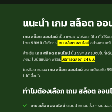
แนะนำ เกม สล็อต ออน
เกม สล็อต ออนไลน์
เป็น แพลตฟอร์มคาสิโน ที่ได้รั
โดย
99MB
มีบริการ
เกม สล็อต ออนไลน์
อย่างครบครั
สำหรับ
เกม สล็อต ออนไลน์
นั้น 99MB ครบจบในที่เดี
ถอน
,
โบนัสแน่นๆ
พร้อม
บริการตลอด 24 ชม.
ใครที่อยากลอง
เกม สล็อต ออนไลน์
ลงทะเบียนกับ 99M
ไม่มีเงื่อนไข!
ทำไมต้องเลือก เกม สล็อต ออน
เกม สล็อต ออนไลน์
ระบบฝากถอนเร็ว - ระบบออโต้