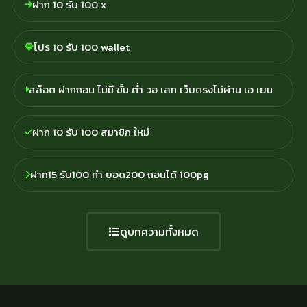
ฝาก 10 รับ 100 x
โปร 10 รับ 100 wallet
สล็อต ฝากถอน ไม่มี ขั้น ต่ํา วอ เลท เว็บตรงไม่ผ่าน เอ เยน
ฝาก 10 รับ 100 สมาชิก ใหม่
ฝาก15 รับ100 ทํา ยอด200 ถอนได้ 100pg
ดูบทความทั้งหมด