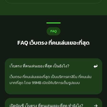
FAQ
FAQ
เว็บตรง ที่คนเล่นเยอะที่สุด
เว็บตรง ที่คนเล่นเยอะที่สุด เป็นยังไง?
เว็บตรง ที่คนเล่นเยอะที่สุด เป็นบริการคาสิโน ที่คนเล่น
มากที่สุด โดย 99MB เปิดให้บริการเต็มรูปแบบ
เปิดบัญชี เว็บตรง ที่คนเล่นเยอะที่สุด ทำยังไง?