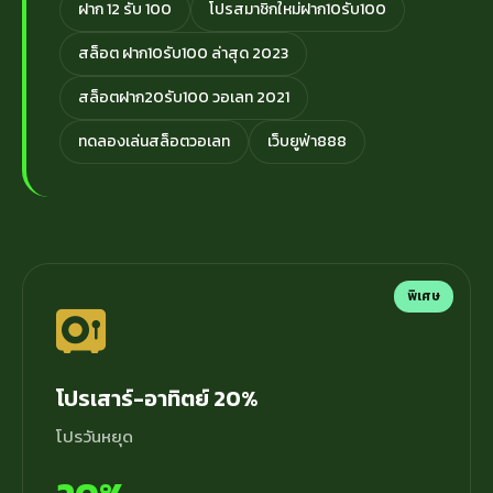
ฝาก 12 รับ 100
โปรสมาชิกใหม่ฝาก10รับ100
สล็อต ฝาก10รับ100 ล่าสุด 2023
สล็อตฝาก20รับ100 วอเลท 2021
ทดลองเล่นสล็อตวอเลท
เว็บยูฟ่า888
พิเศษ
โปรเสาร์-อาทิตย์ 20%
โปรวันหยุด