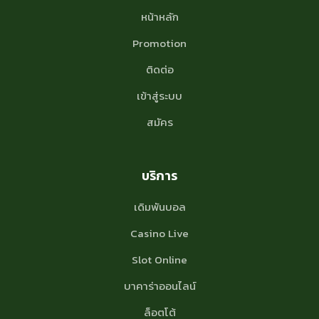
หน้าหลัก
Promotion
ติดต่อ
เข้าสู่ระบบ
สมัคร
บริการ
เดิมพันบอล
Casino Live
Slot Online
บาคาร่าออนไลน์
ล็อตโต้