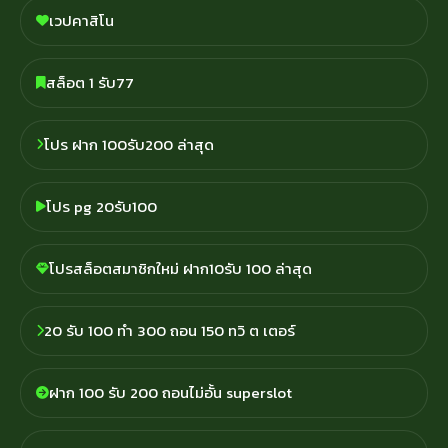
เวปคาสิโน
สล็อต 1 รับ77
โปร ฝาก 100รับ200 ล่าสุด
โปร pg 20รับ100
โปรสล็อตสมาชิกใหม่ ฝาก10รับ 100 ล่าสุด
20 รับ 100 ทํา 300 ถอน 150 ทวิ ต เตอร์
ฝาก 100 รับ 200 ถอนไม่อั้น superslot