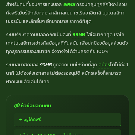
สำหรับคนที่ชอบการแทงบอล
99MB
ครอบคลุมทุกลีกใหญ่ รวม
ถึงพรีเมียร์ลีกอังกฤษ ลาลีกาสเปน เซเรียอาอิตาลี บุนเดสลีกา
เยอรมัน และลีกอื่นๆ อีกมากมาย ราคาดีที่สุด
ระบบรักษาความปลอดภัยเป็นสิ่งที่
99MB
ใส่ใจมากที่สุด เราใช้
เทคโนโลยีการเข้ารหัสข้อมูลที่ทันสมัย เพื่อปกป้องข้อมูลส่วนตัว
ทุกธุรกรรมของสมาชิก จึงวางใจได้ว่าปลอดภัย 100%
ระบบสมาชิกของ
99MB
ถูกออกแบบให้ง่ายที่สุด
สมัคร
ได้ไม่ถึง 1
นาที ไม่ต้องส่งเอกสาร ไม่ต้องรออนุมัติ สมัครเสร็จก็สามารถ
ฝากเงินแล้วเล่นได้เลย
หัวข้อยอดนิยม
pgโค้ดฟรี