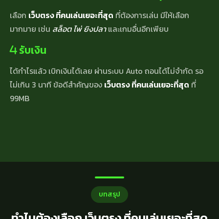
เลือก
เว็บตรง ที่คนเล่นเยอะที่สุด
ที่ต้องการเล่น มีให้เลือก
มากมาย เช่น
สล็อต ไพ่ ยิงปลา
และเกมอื่นอีกเพียบ
รับเงิน
ได้กำไรแล้ว เบิกเงินได้เลย ผ่านระบบ Auto ถอนได้ไม่จำกัด รอ
ไม่เกิน 3 นาที ข้อดีสำคัญของ
เว็บตรง ที่คนเล่นเยอะที่สุด
ที่
99MB
บทสรุป
ทำไมต้องเลือก เว็บตรง ที่คนเล่นเยอะที่สุด