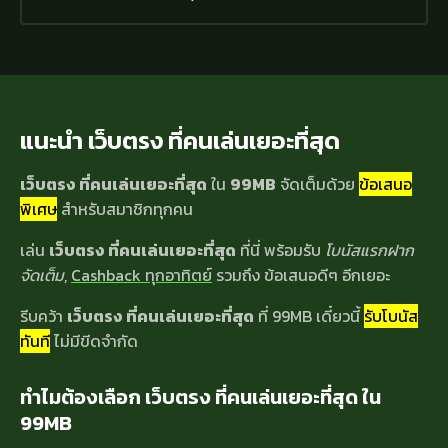
แนะนำ เว็บตรง ที่คนเล่นเยอะที่สุด
เว็บตรง ที่คนเล่นเยอะที่สุด
ใน
99MB
จัดเต็มด้วย
ข้อเสนอ
พิเศษ
สำหรับสมาชิกทุกคน
เล่น
เว็บตรง ที่คนเล่นเยอะที่สุด
ที่นี่ พร้อมรับ
โบนัสแรกฝาก
จัดเต็ม
,
Cashback ทุกอาทิตย์
รวมถึง ข้อเสนอดีๆ อีกเยอะ
รีบคว้า
เว็บตรง ที่คนเล่นเยอะที่สุด
ที่ 99MB เดี๋ยวนี้
รับโบนัส
ทันที
ไม่มีขีดจำกัด
ทำไมต้องเลือก เว็บตรง ที่คนเล่นเยอะที่สุด ใน
99MB