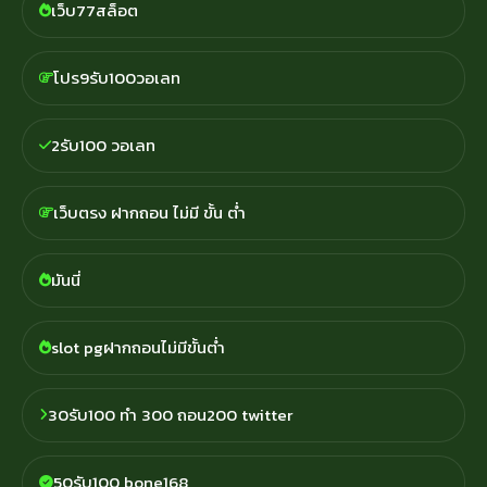
เว็บ77สล็อต
โปร9รับ100วอเลท
2รับ100 วอเลท
เว็บตรง ฝากถอน ไม่มี ขั้น ต่ํา
มันนี่
slot pgฝากถอนไม่มีขั้นต่ํา
30รับ100 ทํา 300 ถอน200 twitter
50รับ100 bone168