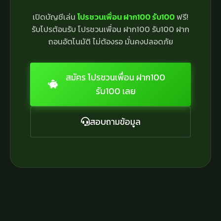
เปิดบัญชีเล่น
โปรชวนเพื่อน ฝาก100 รับ100
ฟรี!
รับโปรต้อนรับ โปรชวนเพื่อน ฝาก100 รับ100 ฝาก
ถอนอัตโนมัติ ไม่ต้องรอ มั่นคงปลอดภัย
สมัคร โปรชวนเพื่อน ฝาก100
รับ100 เลย
สอบถามข้อมูล