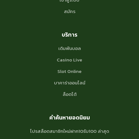
สมัคร
บริการ
เดิมพันบอล
Casino Live
Slot Online
บาคาร่าออนไลน์
ล็อตโต้
คำค้นหายอดนิยม
โปรสล็อตสมาชิกใหม่ฝาก10รับ100 ล่าสุด