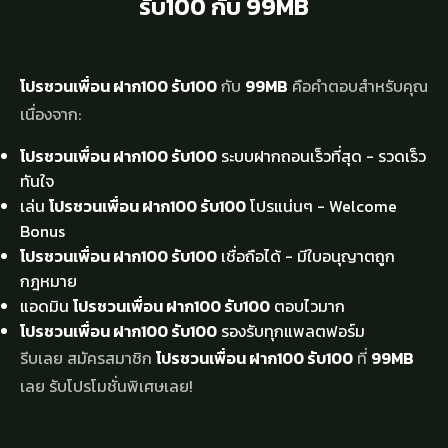
รับ100 กับ 99MB
โปรชวนเพื่อน ฝาก100 รับ100
กับ
99MB
คือคำตอบสำหรับคุณ
เนื่องจาก:
โปรชวนเพื่อน ฝาก100 รับ100
ระบบฝากถอนเร็วที่สุด - รวดเร็ว
ทันใจ
เล่น
โปรชวนเพื่อน ฝาก100 รับ100
โปรแน่นๆ - Welcome
Bonus
โปรชวนเพื่อน ฝาก100 รับ100
เชื่อถือได้ - มีใบอนุญาตถูก
กฎหมาย
แอดมิน
โปรชวนเพื่อน ฝาก100 รับ100
ตอบไวมาก
โปรชวนเพื่อน ฝาก100 รับ100
รองรับทุกแพลตฟอร์ม
รีบเลย สมัครสมาชิก
โปรชวนเพื่อน ฝาก100 รับ100
ที่
99MB
เลย รับโปรโมชั่นพิเศษเลย!