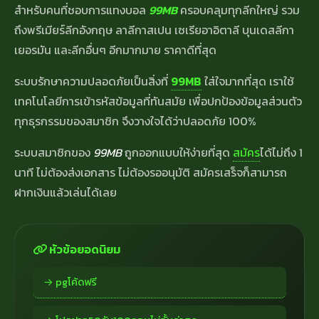
สำหรับคนที่ชอบการแทงบอล
99MB
ครอบคลุมทุกลีกใหญ่ รวม
ถึงพรีเมียร์ลีกอังกฤษ ลาลีกาสเปน เซเรียอาอิตาลี บุนเดสลีกา
เยอรมัน และลีกอื่นๆ อีกมากมาย ราคาดีที่สุด
ระบบรักษาความปลอดภัยเป็นสิ่งที่
99MB
ใส่ใจมากที่สุด เราใช้
เทคโนโลยีการเข้ารหัสข้อมูลที่ทันสมัย เพื่อปกป้องข้อมูลส่วนตัว
ทุกธุรกรรมของสมาชิก จึงวางใจได้ว่าปลอดภัย 100%
ระบบสมาชิกของ
99MB
ถูกออกแบบให้ง่ายที่สุด
สมัคร
ได้ไม่ถึง 1
นาที ไม่ต้องส่งเอกสาร ไม่ต้องรออนุมัติ สมัครเสร็จก็สามารถ
ฝากเงินแล้วเล่นได้เลย
หัวข้อยอดนิยม
pgโค้ดฟรี