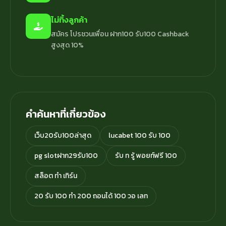
ไม่ทิ้งลูกค้า
สมัคร โปรชวนเพื่อน ฝาก100 รับ100 Cashback
สูงสุด 10%
คำค้นหาที่เกี่ยวข้อง
เว็บ20รับ100ล่าสุด
lucabet 100 รับ 100
pg slotฝาก29รับ100
รับ ท รู้ พอยท์ฟรี 100
สล็อต ทํา เทิร์น
20 รับ 100 ทํา 200 ถอนได้ 100 วอ เลท