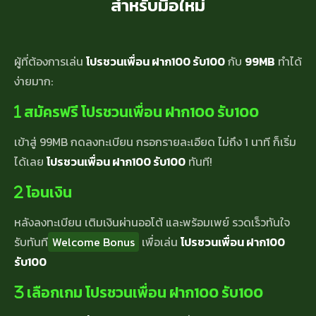
สำหรับมือใหม่
ผู้ที่ต้องการเล่น
โปรชวนเพื่อน ฝาก100 รับ100
กับ
99MB
ทำได้
ง่ายมาก:
สมัครฟรี โปรชวนเพื่อน ฝาก100 รับ100
เข้าสู่ 99MB กดลงทะเบียน กรอกรายละเอียด ไม่ถึง 1 นาที ก็เริ่ม
ได้เลย
โปรชวนเพื่อน ฝาก100 รับ100
ทันที!
โอนเงิน
หลังลงทะเบียน เติมเงินผ่านออโต้ และพร้อมเพย์ รวดเร็วทันใจ
รับทันที
Welcome Bonus
เพื่อเล่น
โปรชวนเพื่อน ฝาก100
รับ100
เลือกเกม โปรชวนเพื่อน ฝาก100 รับ100