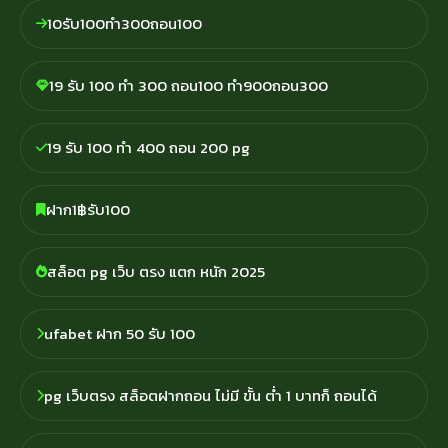
10รับ100ทํา300ถอน100
19 รับ 100 ทํา 300 ถอน100 ทำ900ถอน300
19 รับ 100 ทํา 400 ถอน 200 pg
ฝาก1฿รับ100
สล็อต pg เว็บ ตรง แตก หนัก 2025
ufabet ฝาก 50 รับ 100
pg เว็บตรง สล็อตฝากถอน ไม่มี ขั้น ต่ํา 1 บาทก็ ถอนได้