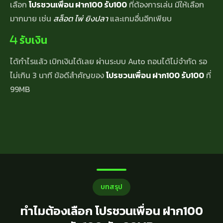
เลือก
โปรชวนเพื่อน ฝาก100 รับ100
ที่ต้องการเล่น มีให้เลือก
มากมาย เช่น
สล็อต ไพ่ ยิงปลา
และเกมอื่นอีกเพียบ
รับเงิน
ได้กำไรแล้ว เบิกเงินได้เลย ผ่านระบบ Auto ถอนได้ไม่จำกัด รอ
ไม่เกิน 3 นาที ข้อดีสำคัญของ
โปรชวนเพื่อน ฝาก100 รับ100
ที่
99MB
บทสรุป
ทำไมต้องเลือก โปรชวนเพื่อน ฝาก100