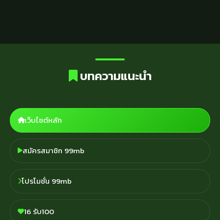
บทความแนะนำ
เว็บไซต์หลัก
สมัครสมาชิก 99mb
โปรโมชั่น 99mb
16 รับ100