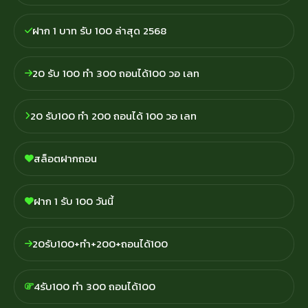
ฝาก 1 บาท รับ 100 ล่าสุด 2568
20 รับ 100 ทํา 300 ถอนได้100 วอ เลท
20 รับ100 ทํา 200 ถอนได้ 100 วอ เลท
สล็อตฝากถอน
ฝาก 1 รับ 100 วันนี้
20รับ100+ทํา+200+ถอนได้100
4รับ100 ทํา 300 ถอนได้100