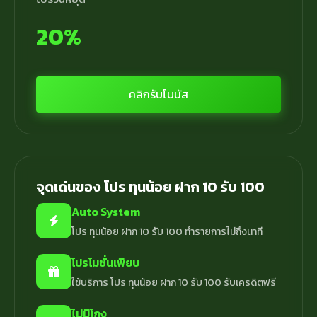
20%
คลิกรับโบนัส
จุดเด่นของ โปร ทุนน้อย ฝาก 10 รับ 100
Auto System
โปร ทุนน้อย ฝาก 10 รับ 100 ทำรายการไม่ถึงนาที
โปรโมชั่นเพียบ
ใช้บริการ โปร ทุนน้อย ฝาก 10 รับ 100 รับเครดิตฟรี
ไม่มีโกง