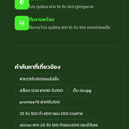
โปร ทุนน้อย ฝาก 10 รับ 100 ถูกกฎหมาย
ทีมงานพร้อม
ทีมงาน โปร ทุนน้อย ฝาก 10 รับ 100 คอยช่วยเหลือ
คำค้นหาที่เกี่ยวข้อง
ฝาก29รับ100ถอนไม่อั้น
สล็อต 1234 ฝาก10 รับ100
เว็บ ตรงpg
promise78 ฝาก1รับ100
25 รับ 100 ทํา 400 ถอน 200 รวมค่าย
slotxo ฝาก 20 รับ 100 ทำยอด200 ถอนได้เลย