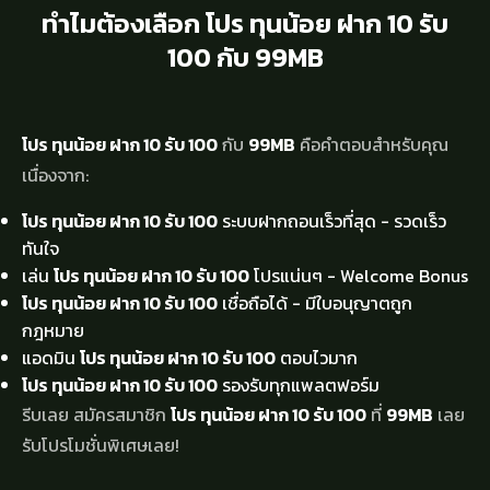
ทำไมต้องเลือก โปร ทุนน้อย ฝาก 10 รับ
100 กับ 99MB
โปร ทุนน้อย ฝาก 10 รับ 100
กับ
99MB
คือคำตอบสำหรับคุณ
เนื่องจาก:
โปร ทุนน้อย ฝาก 10 รับ 100
ระบบฝากถอนเร็วที่สุด - รวดเร็ว
ทันใจ
เล่น
โปร ทุนน้อย ฝาก 10 รับ 100
โปรแน่นๆ - Welcome Bonus
โปร ทุนน้อย ฝาก 10 รับ 100
เชื่อถือได้ - มีใบอนุญาตถูก
กฎหมาย
แอดมิน
โปร ทุนน้อย ฝาก 10 รับ 100
ตอบไวมาก
โปร ทุนน้อย ฝาก 10 รับ 100
รองรับทุกแพลตฟอร์ม
รีบเลย สมัครสมาชิก
โปร ทุนน้อย ฝาก 10 รับ 100
ที่
99MB
เลย
รับโปรโมชั่นพิเศษเลย!