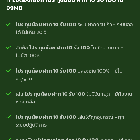
99MB
โปร ทุนน้อย ฝาก 10 รับ 100
ระบบฝากถอนเร็ว - ระบบออ
โต้ ไม่เกิน 30 วิ
สัมผัส
โปร ทุนน้อย ฝาก 10 รับ 100
โบนัสมากมาย -
โบนัส 100%
โปร ทุนน้อย ฝาก 10 รับ 100
ปลอดภัย 100% - มีใบ
อนุญาต
เล่น
โปร ทุนน้อย ฝาก 10 รับ 100
ไม่มีวันหยุด - มีทีมงาน
ช่วยเหลือ
โปร ทุนน้อย ฝาก 10 รับ 100
เล่นได้ทุกอุปกรณ์ - ทุก
ระบบปฏิบัติการ