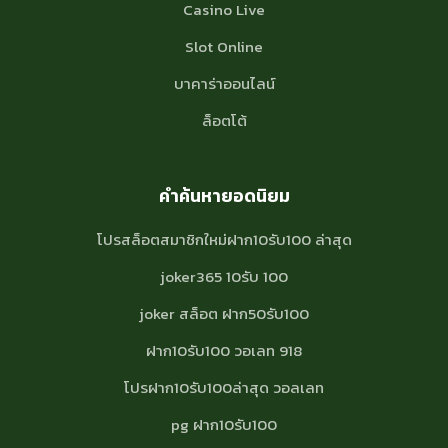
Casino Live
Slot Online
บาคาร่าออนไลน์
ล็อตโต้
คำค้นหายอดนิยม
โปรสล็อตสมาชิกใหม่ฝาก10รับ100 ล่าสุด
joker365 10รับ 100
joker สล็อต ฝาก50รับ100
ฝาก10รับ100 วอเลท 918
โปรฝาก10รับ100ล่าสุด วอลเลท
pg ฝาก10รับ100