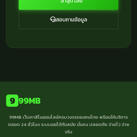
ล่าสุด เลย
สอบถามข้อมูล
9
99MB
99MB เว็บคาสิโนออนไลน์ครบวงจรของคนไทย พร้อมให้บริการ
ตลอด 24 ชั่วโมง ระบบออโต้ทันสมัย มั่นคง ปลอดภัย จ่ายไว จ่าย
จริง