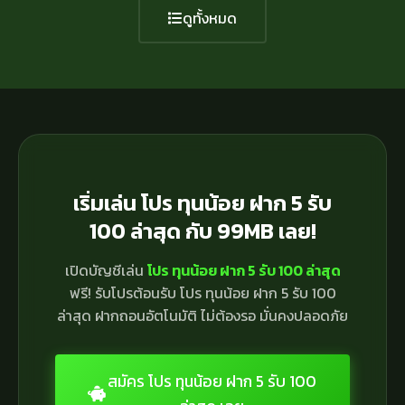
ดูทั้งหมด
เริ่มเล่น โปร ทุนน้อย ฝาก 5 รับ
100 ล่าสุด กับ 99MB เลย!
เปิดบัญชีเล่น
โปร ทุนน้อย ฝาก 5 รับ 100 ล่าสุด
ฟรี! รับโปรต้อนรับ โปร ทุนน้อย ฝาก 5 รับ 100
ล่าสุด ฝากถอนอัตโนมัติ ไม่ต้องรอ มั่นคงปลอดภัย
สมัคร โปร ทุนน้อย ฝาก 5 รับ 100