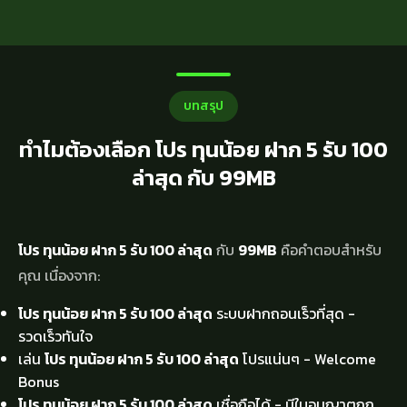
บทสรุป
ทำไมต้องเลือก โปร ทุนน้อย ฝาก 5 รับ 100
ล่าสุด กับ 99MB
โปร ทุนน้อย ฝาก 5 รับ 100 ล่าสุด
กับ
99MB
คือคำตอบสำหรับ
คุณ เนื่องจาก:
โปร ทุนน้อย ฝาก 5 รับ 100 ล่าสุด
ระบบฝากถอนเร็วที่สุด -
รวดเร็วทันใจ
เล่น
โปร ทุนน้อย ฝาก 5 รับ 100 ล่าสุด
โปรแน่นๆ - Welcome
Bonus
โปร ทุนน้อย ฝาก 5 รับ 100 ล่าสุด
เชื่อถือได้ - มีใบอนุญาตถูก