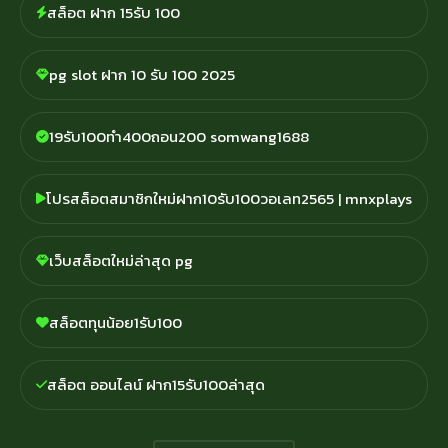
สล็อต ฝาก 15รับ 100
pg slot ฝาก 10 รับ 100 2025
19รับ100ทํา400ถอน200 somwang1688
โปรสล็อตสมาชิกใหม่ฝาก10รับ100วอเลท2565 | mnxplays
เว็บสล็อตใหม่ล่าสุด pg
สล็อตทุนน้อย1รับ100
สล็อต ออนไลน์ ฝาก15รับ100ล่าสุด