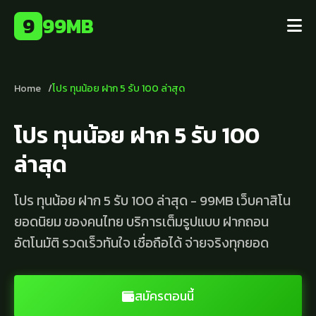
9
99MB
Home
โปร ทุนน้อย ฝาก 5 รับ 100 ล่าสุด
โปร ทุนน้อย ฝาก 5 รับ 100
ล่าสุด
โปร ทุนน้อย ฝาก 5 รับ 100 ล่าสุด - 99MB เว็บคาสิโน
ยอดนิยม ของคนไทย บริการเต็มรูปแบบ ฝากถอน
อัตโนมัติ รวดเร็วทันใจ เชื่อถือได้ จ่ายจริงทุกยอด
สมัครตอนนี้