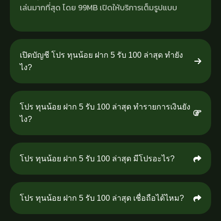
เล่นมากที่สุด โดย 99MB เปิดให้บริการเต็มรูปแบบ
เปิดบัญชี โปร ทุนน้อย ฝาก 5 รับ 100 ล่าสุด ทำยัง
ไง?
การสมัคร โปร ทุนน้อย ฝาก 5 รับ 100 ล่าสุด ง่ายมาก แค่
กรอกข้อมูลพื้นฐาน ก็พร้อมใช้งานเลย
โปร ทุนน้อย ฝาก 5 รับ 100 ล่าสุด ทำรายการเงินยัง
ไง?
โปร ทุนน้อย ฝาก 5 รับ 100 ล่าสุด ระบบ AI เร็วที่สุดในไทย
และพร้อมเพย์
โปร ทุนน้อย ฝาก 5 รับ 100 ล่าสุด มีโปรอะไร?
โปร ทุนน้อย ฝาก 5 รับ 100 ล่าสุด มีโบนัสมากมาย ทั้ง
โบนัสแรกฝาก, เงินคืน, โบนัสฝากรายวัน
โปร ทุนน้อย ฝาก 5 รับ 100 ล่าสุด เชื่อถือได้ไหม?
โปร ทุนน้อย ฝาก 5 รับ 100 ล่าสุด ที่ 99MB ปลอดภัย