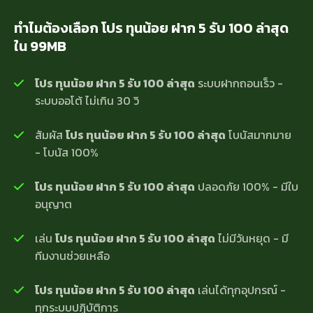
ทำไมต้องเลือก โปร ทุนน้อย ฝาก 5 รับ 100 ล่าสุด
ใน 99MB
โปร ทุนน้อย ฝาก 5 รับ 100 ล่าสุด
ระบบฝากถอนเร็ว -
ระบบออโต้ ไม่เกิน 30 วิ
สัมผัส
โปร ทุนน้อย ฝาก 5 รับ 100 ล่าสุด
โบนัสมากมาย
- โบนัส 100%
โปร ทุนน้อย ฝาก 5 รับ 100 ล่าสุด
ปลอดภัย 100% - มีใบ
อนุญาต
เล่น
โปร ทุนน้อย ฝาก 5 รับ 100 ล่าสุด
ไม่มีวันหยุด - มี
ทีมงานช่วยเหลือ
โปร ทุนน้อย ฝาก 5 รับ 100 ล่าสุด
เล่นได้ทุกอุปกรณ์ -
ทุกระบบปฏิบัติการ