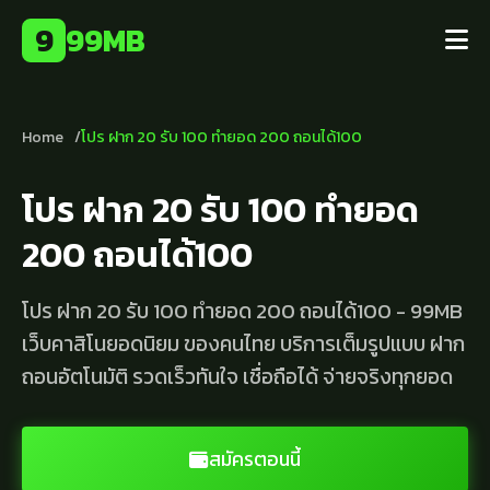
9
99MB
Home
โปร ฝาก 20 รับ 100 ทำยอด 200 ถอนได้100
โปร ฝาก 20 รับ 100 ทำยอด
200 ถอนได้100
โปร ฝาก 20 รับ 100 ทำยอด 200 ถอนได้100 - 99MB
เว็บคาสิโนยอดนิยม ของคนไทย บริการเต็มรูปแบบ ฝาก
ถอนอัตโนมัติ รวดเร็วทันใจ เชื่อถือได้ จ่ายจริงทุกยอด
สมัครตอนนี้