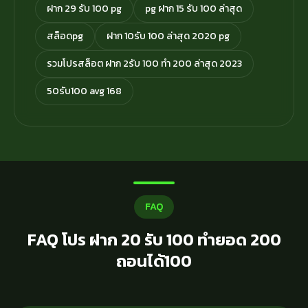
ฝาก 29 รับ 100 pg
pg ฝาก 15 รับ 100 ล่าสุด
สล็อดpg
ฝาก 10รับ 100 ล่าสุด 2020 pg
รวมโปรสล็อต ฝาก 2รับ 100 ทำ 200 ล่าสุด 2023
50รับ100 avg 168
FAQ
FAQ
โปร ฝาก 20 รับ 100 ทำยอด 200
ถอนได้100