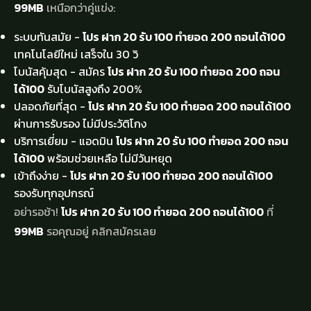
99MB
เหนือกว่าคู่แข่ง:
ระบบทันสมัย -
โปร ฝาก 20 รับ 100 ทำยอด 200 ถอนได้100
เทคโนโลยีใหม่ เสร็จใน 30 วิ
โบนัสคุ้มสุด - สมัคร
โปร ฝาก 20 รับ 100 ทำยอด 200 ถอน
ได้100
รับโบนัสสูงถึง 200%
ปลอดภัยที่สุด -
โปร ฝาก 20 รับ 100 ทำยอด 200 ถอนได้100
ผ่านการรับรอง ไม่มีประวัติโกง
บริการเยี่ยม - แอดมิน
โปร ฝาก 20 รับ 100 ทำยอด 200 ถอน
ได้100
พร้อมช่วยเหลือ ไม่มีวันหยุด
เข้าถึงง่าย -
โปร ฝาก 20 รับ 100 ทำยอด 200 ถอนได้100
รองรับทุกอุปกรณ์
อย่ารอช้า!
โปร ฝาก 20 รับ 100 ทำยอด 200 ถอนได้100
ที่
99MB
รอคุณอยู่ คลิกสมัครเลย