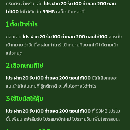
ทริคดีๆ สำหรับ เล่น
โปร ฝาก 20 รับ 100 ทำยอด 200 ถอน
ได้100
ให้ได้เงิน ใน
99MB
เคล็ดลับเหล่านี้:
ตั้งเป้ากำไร
ก่อนเล่น
โปร ฝาก 20 รับ 100 ทำยอด 200 ถอนได้100
ควรตั้ง
เป้าหมาย ว่าวันนี้จะเล่นเท่าไหร่ เป้าหมายที่อยากได้ ได้ตามเป้า
แล้วหยุด
เลือกเกมที่ใช่
โปร ฝาก 20 รับ 100 ทำยอด 200 ถอนได้100
มีให้เลือกเยอะ
แนะนำให้เล่นเกมที่ รู้กติกาดี จะเพิ่มโอกาสได้กำไร
ใช้โบนัสให้คุ้ม
โปร ฝาก 20 รับ 100 ทำยอด 200 ถอนได้100
ที่ 99MB โปรโม
ชั่นเพียบ อย่าลืมรับ โปรสมาชิกใหม่ โปรรายวัน เพิ่มโอกาสชนะ