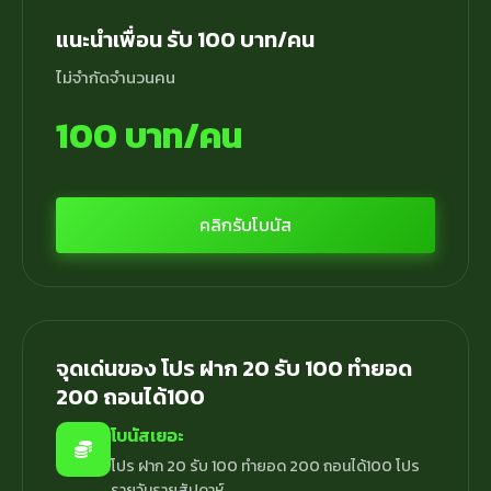
แนะนำเพื่อน รับ 100 บาท/คน
ไม่จำกัดจำนวนคน
100 บาท/คน
คลิกรับโบนัส
จุดเด่นของ โปร ฝาก 20 รับ 100 ทำยอด
200 ถอนได้100
โบนัสเยอะ
โปร ฝาก 20 รับ 100 ทำยอด 200 ถอนได้100 โปร
รายวันรายสัปดาห์