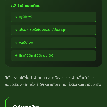
หัวข้อยอดนิยม
pgโค้ดฟรี
โปรฝาก50รับ100ถอนไม่อั้นล่าสุด
#2รับ100
11รับ100ทํา300ถอน100
ที่เว็บเรา ไม่มีขั้นต่ำฝากถอน สมาชิกสามารถฝากขั้นต่ำ 1 บาท
ถอนได้ไม่จำกัดครั้ง ทำให้เหมาะกับทุกคน ทั้งมือใหม่และมืออาชีพ