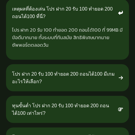
เหตุผลที่ต้องเล่น โปร ฝาก 20 รับ 100 ทำยอด 200
ถอนได้100 ที่นี่?
โปร ฝาก 20 รับ 100 ทำยอด 200 ถอนได้100 ที่ 99MB มี
ข้อดีมากมาย ทั้งระบบที่ทันสมัย สิทธิพิเศษมากมาย
ซัพพอร์ตตลอดวัน
โปร ฝาก 20 รับ 100 ทำยอด 200 ถอนได้100 มีเกม
อะไรให้เลือก?
โปร ฝาก 20 รับ 100 ทำยอด 200 ถอนได้100 มี เกมครบ
ทุกประเภท เกมไพ่ สล็อต ยิงปลา จากค่ายชั้นนำ เพิ่มเกม
ทุนขั้นต่ำ โปร ฝาก 20 รับ 100 ทำยอด 200 ถอน
ใหม่ตลอด
ได้100 เท่าไหร่?
โปร ฝาก 20 รับ 100 ทำยอด 200 ถอนได้100 ที่ 99MB
ทุนขั้นต่ำ 1 บาท ทุนน้อยก็เล่นได้ เริ่มต้นง่าย