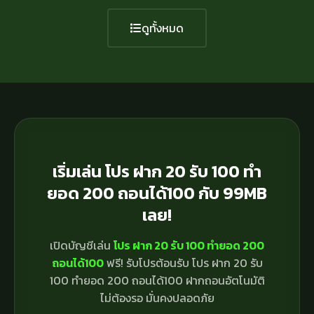
ดูทั้งหมด
เริ่มเล่น โปร ฝาก 20 รับ 100 ทำ
ยอด 200 ถอนได้100 กับ 99MB
เลย!
เปิดบัญชีเล่น
โปร ฝาก 20 รับ 100 ทำยอด 200
ถอนได้100
ฟรี! รับโปรต้อนรับ โปร ฝาก 20 รับ
100 ทำยอด 200 ถอนได้100 ฝากถอนอัตโนมัติ
ไม่ต้องรอ มั่นคงปลอดภัย