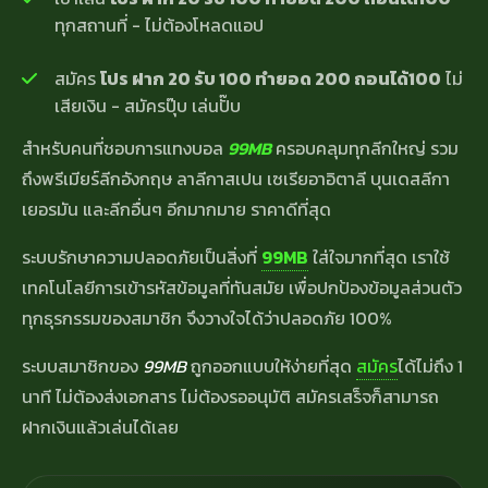
ทุกสถานที่ - ไม่ต้องโหลดแอป
สมัคร
โปร ฝาก 20 รับ 100 ทำยอด 200 ถอนได้100
ไม่
เสียเงิน - สมัครปุ๊บ เล่นปั๊บ
สำหรับคนที่ชอบการแทงบอล
99MB
ครอบคลุมทุกลีกใหญ่ รวม
ถึงพรีเมียร์ลีกอังกฤษ ลาลีกาสเปน เซเรียอาอิตาลี บุนเดสลีกา
เยอรมัน และลีกอื่นๆ อีกมากมาย ราคาดีที่สุด
ระบบรักษาความปลอดภัยเป็นสิ่งที่
99MB
ใส่ใจมากที่สุด เราใช้
เทคโนโลยีการเข้ารหัสข้อมูลที่ทันสมัย เพื่อปกป้องข้อมูลส่วนตัว
ทุกธุรกรรมของสมาชิก จึงวางใจได้ว่าปลอดภัย 100%
ระบบสมาชิกของ
99MB
ถูกออกแบบให้ง่ายที่สุด
สมัคร
ได้ไม่ถึง 1
นาที ไม่ต้องส่งเอกสาร ไม่ต้องรออนุมัติ สมัครเสร็จก็สามารถ
ฝากเงินแล้วเล่นได้เลย