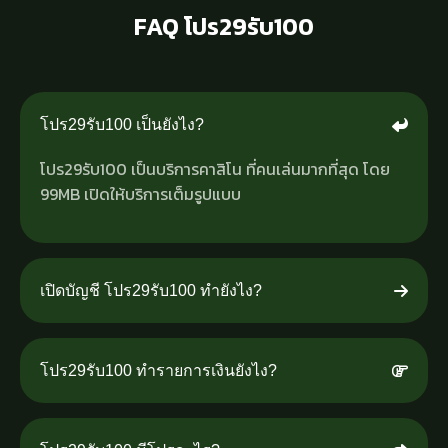
FAQ
โปร29รับ100
โปร29รับ100 เป็นยังไง?
โปร29รับ100 เป็นบริการคาสิโน ที่คนเล่นมากที่สุด โดย
99MB เปิดให้บริการเต็มรูปแบบ
เปิดบัญชี โปร29รับ100 ทำยังไง?
การสมัคร โปร29รับ100 ง่ายมาก แค่กรอกข้อมูลพื้นฐาน
ก็พร้อมใช้งานเลย
โปร29รับ100 ทำรายการเงินยังไง?
โปร29รับ100 ระบบ AI เร็วที่สุดในไทย และพร้อมเพย์