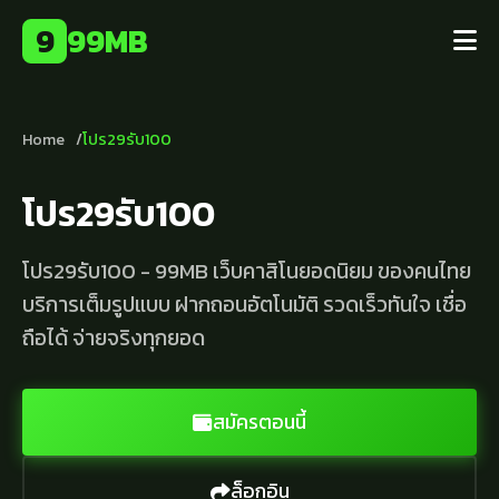
9
99MB
Home
โปร29รับ100
โปร29รับ100
โปร29รับ100 - 99MB เว็บคาสิโนยอดนิยม ของคนไทย
บริการเต็มรูปแบบ ฝากถอนอัตโนมัติ รวดเร็วทันใจ เชื่อ
ถือได้ จ่ายจริงทุกยอด
สมัครตอนนี้
ล็อกอิน