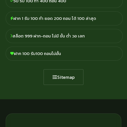
50 รับ 100 ทํา 400 ถอน 400
ฝาก 1 รับ 100 ทํา ยอด 200 ถอน ได้ 100 ล่าสุด
สล็อต 999 ฝาก-ถอน ไม่มี ขั้น ต่ํา วอ เลท
ฝาก 100 รับ100 ถอนไม่อั้น
Sitemap