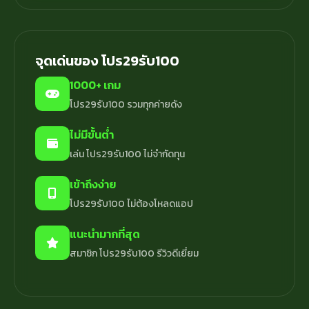
จุดเด่นของ โปร29รับ100
1000+ เกม
โปร29รับ100 รวมทุกค่ายดัง
ไม่มีขั้นต่ำ
เล่น โปร29รับ100 ไม่จำกัดทุน
เข้าถึงง่าย
โปร29รับ100 ไม่ต้องโหลดแอป
แนะนำมากที่สุด
สมาชิก โปร29รับ100 รีวิวดีเยี่ยม