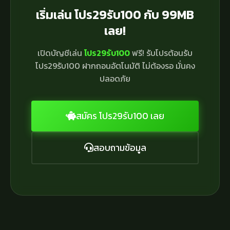
เริ่มเล่น โปร29รับ100 กับ 99MB
เลย!
เปิดบัญชีเล่น
โปร29รับ100
ฟรี! รับโปรต้อนรับ
โปร29รับ100 ฝากถอนอัตโนมัติ ไม่ต้องรอ มั่นคง
ปลอดภัย
สมัคร โปร29รับ100 เลย
สอบถามข้อมูล