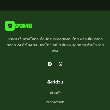
9
99MB
99MB เว็บคาสิโนออนไลน์ครบวงจรของคนไทย พร้อมให้บริการ
ตลอด 24 ชั่วโมง ระบบออโต้ทันสมัย มั่นคง ปลอดภัย จ่ายไว จ่าย
จริง
ลิงก์ด่วน
หน้าหลัก
Promotion