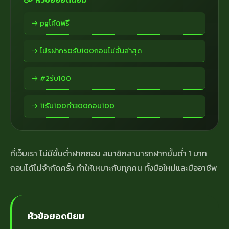
pgโค้ดฟรี
โปรฝาก50รับ100ถอนไม่อั้นล่าสุด
#2รับ100
11รับ100ทํา300ถอน100
ที่เว็บเรา ไม่มีขั้นต่ำฝากถอน สมาชิกสามารถฝากขั้นต่ำ 1 บาท
ถอนได้ไม่จำกัดครั้ง ทำให้เหมาะกับทุกคน ทั้งมือใหม่และมืออาชีพ
หัวข้อยอดนิยม