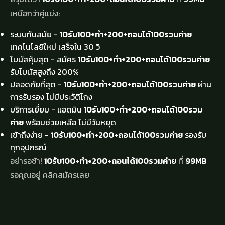
เหนือกว่าคู่แข่ง:
ระบบทันสมัย -
10รับ100+ทํา+200+ถอนได้100รวมค่าย
เทคโนโลยีใหม่ เสร็จใน 30 วิ
โบนัสคุ้มสุด - สมัคร
10รับ100+ทํา+200+ถอนได้100รวมค่าย
รับโบนัสสูงถึง 200%
ปลอดภัยที่สุด -
10รับ100+ทํา+200+ถอนได้100รวมค่าย
ผ่าน
การรับรอง ไม่มีประวัติโกง
บริการเยี่ยม - แอดมิน
10รับ100+ทํา+200+ถอนได้100รวม
ค่าย
พร้อมช่วยเหลือ ไม่มีวันหยุด
เข้าถึงง่าย -
10รับ100+ทํา+200+ถอนได้100รวมค่าย
รองรับ
ทุกอุปกรณ์
อย่ารอช้า!
10รับ100+ทํา+200+ถอนได้100รวมค่าย
ที่
99MB
รอคุณอยู่ คลิกสมัครเลย