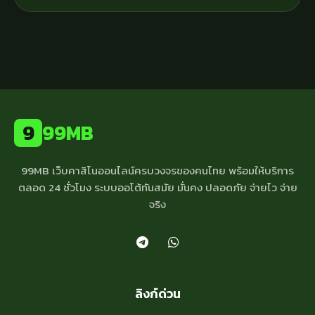
9
99MB
99MB เว็บคาสิโนออนไลน์ครบวงจรของคนไทย พร้อมให้บริการ
ตลอด 24 ชั่วโมง ระบบออโต้ทันสมัย มั่นคง ปลอดภัย จ่ายไว จ่าย
จริง
ลิงก์ด่วน