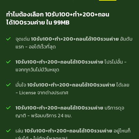
ทำไมต้องเลือก 10รับ100+ทํา+200+ถอน
ได้100รวมค่าย ใน 99MB
จุดเด่น
10รับ100+ทํา+200+ถอนได้100รวมค่าย
อันดับ
แรก - ออโต้เร็วที่สุด
10รับ100+ทํา+200+ถอนได้100รวมค่าย
โปรไม่อั้น -
แจกทุกวันไม่มีวันหยุด
มั่นใจ
10รับ100+ทํา+200+ถอนได้100รวมค่าย
ได้เลย
- License จากต่างประเทศ
10รับ100+ทํา+200+ถอนได้100รวมค่าย
บริการดุจ
ญาติ - พร้อมบริการ 24 ชม.
เล่น
10รับ100+ทํา+200+ถอนได้100รวมค่าย
อยู่ไหนก็
เล่นได้ - ไม่ต้องโหลดแอป