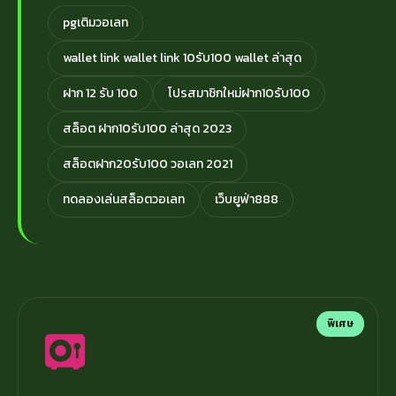
pgเติมวอเลท
wallet link wallet link 10รับ100 wallet ล่าสุด
ฝาก 12 รับ 100
โปรสมาชิกใหม่ฝาก10รับ100
สล็อต ฝาก10รับ100 ล่าสุด 2023
สล็อตฝาก20รับ100 วอเลท 2021
ทดลองเล่นสล็อตวอเลท
เว็บยูฟ่า888
พิเศษ