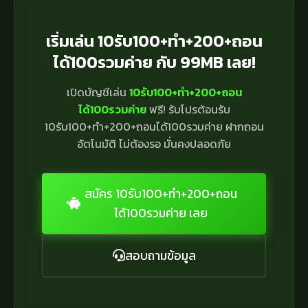
เริ่มเล่น 10รับ100+ทํา+200+ถอน
ได้100รวมค่าย กับ 99MB เลย!
เปิดบัญชีเล่น
10รับ100+ทํา+200+ถอน
ได้100รวมค่าย
ฟรี! รับโปรต้อนรับ
10รับ100+ทํา+200+ถอนได้100รวมค่าย ฝากถอน
อัตโนมัติ ไม่ต้องรอ มั่นคงปลอดภัย
สมัคร 10รับ100+ทํา+200+ถอน
ได้100รวมค่าย เลย
สอบถามข้อมูล