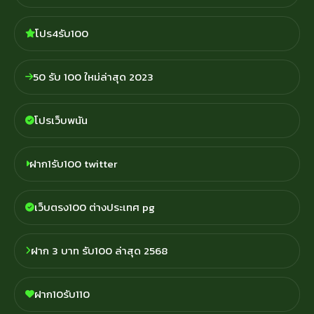
โปร4รับ100
50 รับ 100 ใหม่ล่าสุด 2023
โปรเว็บพนัน
ฝาก1รับ100 twitter
เว็บตรง100 ต่างประเทศ pg
ฝาก 3 บาท รับ100 ล่าสุด 2568
ฝาก10รับ110