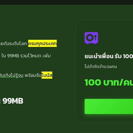
ายดังระดับโลก
ครบทุกประเภท
แนะนำเพื่อน รับ 1
ต
ใน 99MB รวมไว้หมด
เพิ่ม
ไม่จำกัดจำนวนคน
นเทิงไม่รู้จบ
พร้อมรับ
โบนัส
100 บาท/ค
ใน 99MB