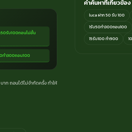
คำค้นหาที่เกี่ยวข้อง
luca ฝาก 50 รับ 100
1รับ50ทํา300ถอน100
50รับ100ถอนไม่อั้น
15รับ100 ทำ900
1
00ทํา300ถอน100
 บาท ถอนได้ไม่จำกัดครั้ง ทำให้