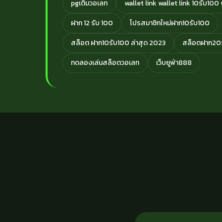
pgเติมวอเลท
wallet link wallet link 10รับ100 
ฝาก 12 รับ 100
โปรสมาชิกใหม่ฝาก10รับ100
สล็อต ฝาก10รับ100 ล่าสุด 2023
สล็อตฝาก20ร
ทดลองเล่นสล็อตวอเลท
เว็บยูฟ่า888