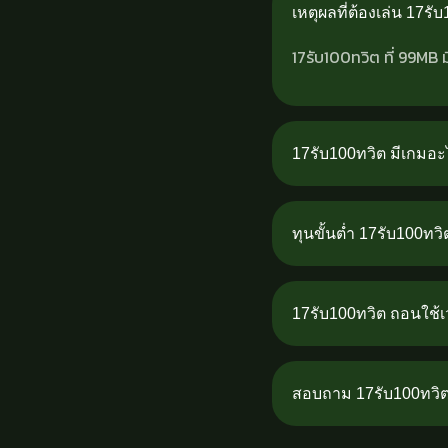
เหตุผลที่ต้องเล่น 17รับ1
17รับ100ทวิต ที่ 99MB 
17รับ100ทวิต มีเกมอะ
17รับ100ทวิต มี เกมคร
ทุนขั้นต่ำ 17รับ100ทวิ
17รับ100ทวิต ที่ 99MB ทุ
17รับ100ทวิต ถอนใช
17รับ100ทวิต ที่ 99MB ถ
สอบถาม 17รับ100ทวิต 
ติดต่อได้ที่ 17รับ100ทว