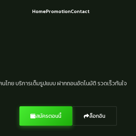
Home
Promotion
Contact
นไทย บริการเต็มรูปแบบ ฝากถอนอัตโนมัติ รวดเร็วทันใจ
สมัครตอนนี้
ล็อกอิน