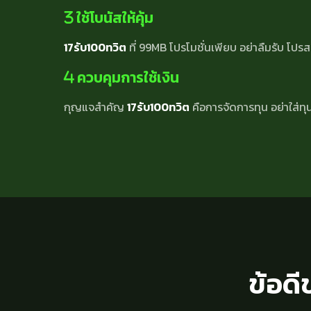
ใช้โบนัสให้คุ้ม
17รับ100ทวิต
ที่ 99MB โปรโมชั่นเพียบ อย่าลืมรับ โปร
ควบคุมการใช้เงิน
กุญแจสำคัญ
17รับ100ทวิต
คือการจัดการทุน อย่าใส่ท
ข้อด