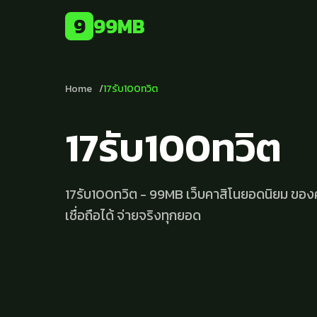
9
99MB
Home
17รับ100ทวิต
17รับ100ทวิต
17รับ100ทวิต - 99MB เว็บคาสิโนยอดนิยม ของค
เชื่อถือได้ จ่ายจริงทุกยอด