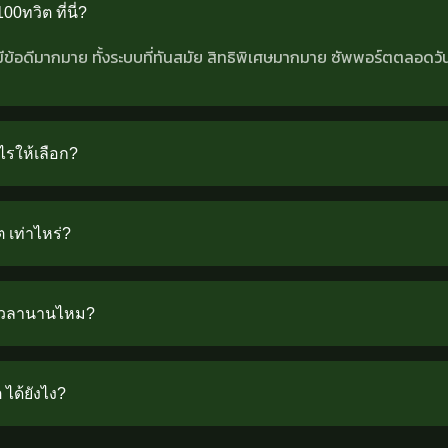
00ทวิต ที่นี่?
มีข้อดีมากมาย ทั้งระบบที่ทันสมัย สิทธิพิเศษมากมาย ซัพพอร์ตตลอดวั
ไรให้เลือก?
บทุกประเภท เกมไพ่ สล็อต ยิงปลา จากค่ายชั้นนำ เพิ่มเกมใหม่ตลอด
ต เท่าไหร่?
นขั้นต่ำ 1 บาท ทุนน้อยก็เล่นได้ เริ่มต้นง่าย
้เวลานานไหม?
อนปุ๊บได้ปั๊บ ภายใน 30 วินาที - 3 นาที ถอนได้ไม่จำกัด ฟรีค่าธรรมเนี
ได้ยังไง?
ิต ได้ตลอด 24 ชม. ทั้ง LINE, Live Chat บริการทันที