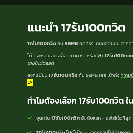
แนะนำ 17รับ100ทวิต
17รับ100ทวิต
กับ
99MB
คัดสรร เกมยอดนิยม จากค่
ไม่ว่าจะชอบเล่น สล็อต บาคาร่า หรือกีฬา
17รับ100ทวิ
เกมใหม่ตลอด
ลงทะเบียน
17รับ100ทวิต
กับ 99MB เลย เข้าถึง
ความบั
ฟรี
ทำไมต้องเลือก 17รับ100ทวิต 
จุดเด่น
17รับ100ทวิต
อันดับแรก - ออโต้เร็วที่สุด
17รับ100ทวิต
โปรไม่อั้น - แจกทุกวันไม่มีวันหยุด