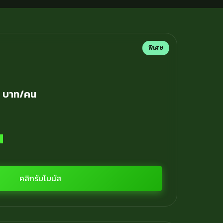
พิเศษ
00 บาท/คน
น
คลิกรับโบนัส