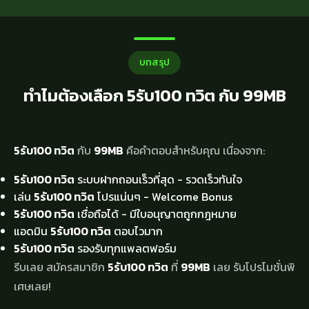
บทสรุป
ทำไมต้องเลือก 5รับ100 ทวิต กับ 99MB
5รับ100 ทวิต
กับ
99MB
คือคำตอบสำหรับคุณ เนื่องจาก:
5รับ100 ทวิต
ระบบฝากถอนเร็วที่สุด - รวดเร็วทันใจ
เล่น
5รับ100 ทวิต
โปรแน่นๆ - Welcome Bonus
5รับ100 ทวิต
เชื่อถือได้ - มีใบอนุญาตถูกกฎหมาย
แอดมิน
5รับ100 ทวิต
ตอบไวมาก
5รับ100 ทวิต
รองรับทุกแพลตฟอร์ม
รีบเลย สมัครสมาชิก
5รับ100 ทวิต
ที่
99MB
เลย รับโปรโมชั่นพิ
เศษเลย!