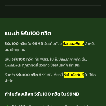
แนะนำ 5รับ100 ทวิต
5รับ100 ทวิต
ใน
99MB
จัดเต็มด้วย
ข้อเสนอพิเศษ
สำหรับ
สมาชิกทุกคน
เล่น
5รับ100 ทวิต
ที่นี่ พร้อมรับ
โบนัสแรกฝากจัดเต็ม
,
Cashback ทุกอาทิตย์
รวมถึง ข้อเสนอดีๆ อีกเยอะ
รีบคว้า
5รับ100 ทวิต
ที่ 99MB เดี๋ยวนี้
รับโบนัสทันที
ไม่มีขีด
จำกัด
ทำไมต้องเลือก 5รับ100 ทวิต ใน 99MB