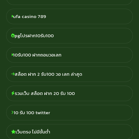
ufa casino 789
pgโปรฝาก10รับ100
10รับ100 ฝากถอนวอเลท
สล็อต ฝาก 2 รับ100 วอ เลท ล่าสุด
รวมเว็บ สล็อต ฝาก 20 รับ 100
10 รับ 100 twitter
เว็บตรง ไม่มีขั้นต่ำ