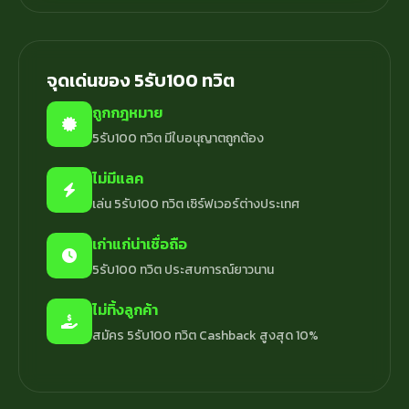
จุดเด่นของ 5รับ100 ทวิต
ถูกกฎหมาย
5รับ100 ทวิต มีใบอนุญาตถูกต้อง
ไม่มีแลค
เล่น 5รับ100 ทวิต เซิร์ฟเวอร์ต่างประเทศ
เก่าแก่น่าเชื่อถือ
5รับ100 ทวิต ประสบการณ์ยาวนาน
ไม่ทิ้งลูกค้า
สมัคร 5รับ100 ทวิต Cashback สูงสุด 10%