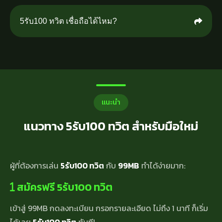
5รับ100 ทวิต มีโบนัสมากมาย ทั้งโบนัสแรกฝาก, เงินคืน,
โบนัสฝากรายวัน
5รับ100 ทวิต เชื่อถือได้ไหม?
5รับ100 ทวิต ที่ 99MB ปลอดภัย 100% มีระบบ SSL เข้า
รหัส
แนะนำ
แนวทาง 5รับ100 ทวิต สำหรับมือใหม่
ผู้ที่ต้องการเล่น
5รับ100 ทวิต
กับ
99MB
ทำได้ง่ายมาก:
สมัครฟรี 5รับ100 ทวิต
เข้าสู่ 99MB กดลงทะเบียน กรอกรายละเอียด ไม่ถึง 1 นาที ก็เริ่ม