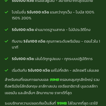
5รับ100 ทวิต
ครองใจผู้เล่น - สมาชิกมากที่สุดในไทย
โปรโมชั่น
5รับ100 ทวิต
แรงกว่าทุกเว็บ - โบนัส 100%
150% 200%
5รับ100 ทวิต
ผ่านมาตรฐานสากล - ไม่มีประวัติโกง
ทีมงาน
5รับ100 ทวิต
คุณภาพระดับพรีเมียม - ตอบไวใน 1
นาที
5รับ100 ทวิต
เล่นได้ทุกรูปแบบ - ทุกระบบปฏิบัติการ
เริ่มต้นกับ
5รับ100 ทวิต
แค่ไม่กี่คลิก - สมัครฟรี เล่นเลย
สำหรับคนที่ชอบการแทงบอล
99MB
ครอบคลุมทุกลีกใหญ่ รวม
ถึงพรีเมียร์ลีกอังกฤษ ลาลีกาสเปน เซเรียอาอิตาลี บุนเดสลีกา
เยอรมัน และลีกอื่นๆ อีกมากมาย ราคาดีที่สุด
ระบบรักษาความปลอดภัยเป็นสิ่งที่
99MB
ใส่ใจมากที่สุด เราใช้