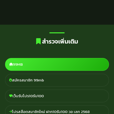
สำรวจเพิ่มเติม
99MB
สมัครสมาชิก 99mb
เว็บรับโปร10รับ100
โปรสล็อตสมาชิกใหม่ ฝาก10รับ100 วอ เลท 2568