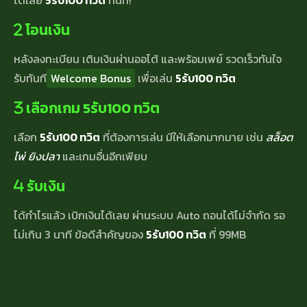
ได้เลย
5รับ100 ทวิต
ทันที!
โอนเงิน
หลังลงทะเบียน เติมเงินผ่านออโต้ และพร้อมเพย์ รวดเร็วทันใจ
รับทันที
Welcome Bonus
เพื่อเล่น
5รับ100 ทวิต
เลือกเกม 5รับ100 ทวิต
เลือก
5รับ100 ทวิต
ที่ต้องการเล่น มีให้เลือกมากมาย เช่น
สล็อต
ไพ่ ยิงปลา
และเกมอื่นอีกเพียบ
รับเงิน
ได้กำไรแล้ว เบิกเงินได้เลย ผ่านระบบ Auto ถอนได้ไม่จำกัด รอ
ไม่เกิน 3 นาที ข้อดีสำคัญของ
5รับ100 ทวิต
ที่ 99MB