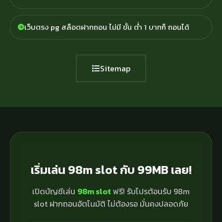
เว็บตรง pg สล็อตฝากถอน ไม่มี ขั้น ต่ํา 1 บาทก็ ถอนได้
Sitemap
เริ่มเล่น 98m slot กับ 99MB เลย!
เปิดบัญชีเล่น
98m slot
ฟรี! รับโปรต้อนรับ 98m
slot ฝากถอนอัตโนมัติ ไม่ต้องรอ มั่นคงปลอดภัย