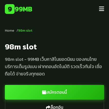
9
99MB
Home
98m slot
98m slot
98m slot - 99MB เว็บคาสิโนยอดนิยม ของคนไทย
บริการเต็มรูปแบบ ฝากถอนอัตโนมัติ รวดเร็วทันใจ เชื่อ
ถือได้ จ่ายจริงทุกยอด
สมัครตอนนี้
ล็อกอิน