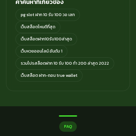
คำค้นหาที่เกี่ยวข้อง
pg slot ฝาก 10 รับ 100 วอ เลท
เว็บสล็อตไหนดีที่สุด
เว็บสล็อตฝาก10รับ100ล่าสุด
เว็บหวยออนไลน์ อันดับ 1
รวมโปรสล็อตฝาก 10 รับ 100 ทํา 200 ล่าสุด 2022
เว็บสล็อต ฝาก-ถอน true wallet
FAQ