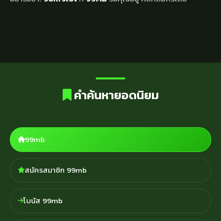
คำค้นหายอดนิยม
99mb
สมัครสมาชิก 99mb
โบนัส 99mb