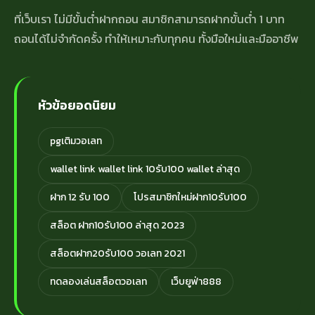
ที่เว็บเรา ไม่มีขั้นต่ำฝากถอน สมาชิกสามารถฝากขั้นต่ำ 1 บาท
ถอนได้ไม่จำกัดครั้ง ทำให้เหมาะกับทุกคน ทั้งมือใหม่และมืออาชีพ
หัวข้อยอดนิยม
pgเติมวอเลท
wallet link wallet link 10รับ100 wallet ล่าสุด
ฝาก 12 รับ 100
โปรสมาชิกใหม่ฝาก10รับ100
สล็อต ฝาก10รับ100 ล่าสุด 2023
สล็อตฝาก20รับ100 วอเลท 2021
ทดลองเล่นสล็อตวอเลท
เว็บยูฟ่า888