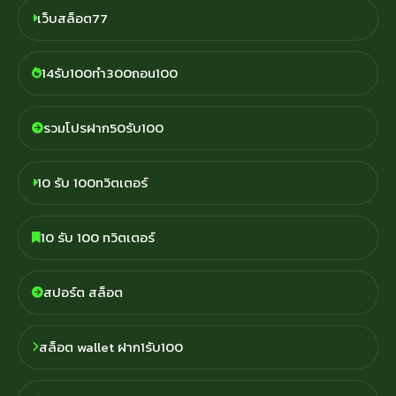
เว็บสล็อต77
14รับ100ทำ300ถอน100
รวมโปรฝาก50รับ100
10 รับ 100ทวิตเตอร์
10 รับ 100 ทวิตเตอร์
สปอร์ต สล็อต
สล็อต wallet ฝาก1รับ100