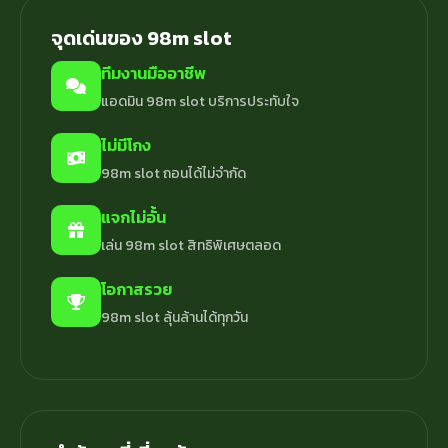
จุดเด่นของ 98m slot
ทีมงานมืออาชีพ
แอดมิน 98m slot บริการประทับใจ
ไม่มีโกง
98m slot ถอนได้ไม่จำกัด
แจกไม่อั้น
เล่น 98m slot สิทธิพิเศษตลอด
โอกาสรวย
98m slot ลุ้นล้านได้ทุกวัน