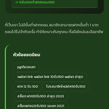
11รับ100ทํา300ถอน100
ที่เว็บเรา ไม่มีขั้นต่ำฝากถอน สมาชิกสามารถฝากขั้นต่ำ 1 บาท
ถอนได้ไม่จำกัดครั้ง ทำให้เหมาะกับทุกคน ทั้งมือใหม่และมืออาชีพ
หัวข้อยอดนิยม
pgเติมวอเลท
wallet link wallet link 10รับ100 wallet ล่าสุด
ฝาก 12 รับ 100
โปรสมาชิกใหม่ฝาก10รับ100
สล็อต ฝาก10รับ100 ล่าสุด 2023
สล็อตฝาก20รับ100 วอเลท 2021