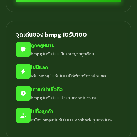
จุดเด่นของ bmpg 10รับ100
ถูกกฎหมาย
bmpg 10รับ100 มีใบอนุญาตถูกต้อง
ไม่มีแลค
เล่น bmpg 10รับ100 เซิร์ฟเวอร์ต่างประเทศ
เก่าแก่น่าเชื่อถือ
bmpg 10รับ100 ประสบการณ์ยาวนาน
ไม่ทิ้งลูกค้า
สมัคร bmpg 10รับ100 Cashback สูงสุด 10%