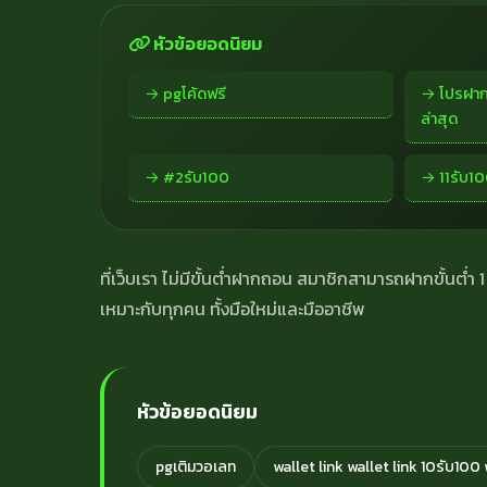
หัวข้อยอดนิยม
pgโค้ดฟรี
โปรฝาก
ล่าสุด
#2รับ100
11รับ1
ที่เว็บเรา ไม่มีขั้นต่ำฝากถอน สมาชิกสามารถฝากขั้นต่ำ 1
เหมาะกับทุกคน ทั้งมือใหม่และมืออาชีพ
หัวข้อยอดนิยม
pgเติมวอเลท
wallet link wallet link 10รับ100 