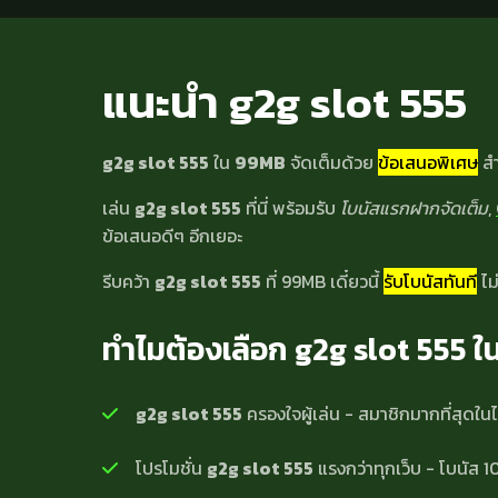
แนะนำ g2g slot 555
g2g slot 555
ใน
99MB
จัดเต็มด้วย
ข้อเสนอพิเศษ
สำ
เล่น
g2g slot 555
ที่นี่ พร้อมรับ
โบนัสแรกฝากจัดเต็ม
,
ข้อเสนอดีๆ อีกเยอะ
รีบคว้า
g2g slot 555
ที่ 99MB เดี๋ยวนี้
รับโบนัสทันที
ไม
ทำไมต้องเลือก g2g slot 555 
g2g slot 555
ครองใจผู้เล่น - สมาชิกมากที่สุดใน
โปรโมชั่น
g2g slot 555
แรงกว่าทุกเว็บ - โบนัส