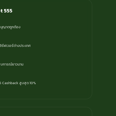
ot 555
อนุญาตถูกต้อง
ซิร์ฟเวอร์ต่างประเทศ
สบการณ์ยาวนาน
5 Cashback สูงสุด 10%