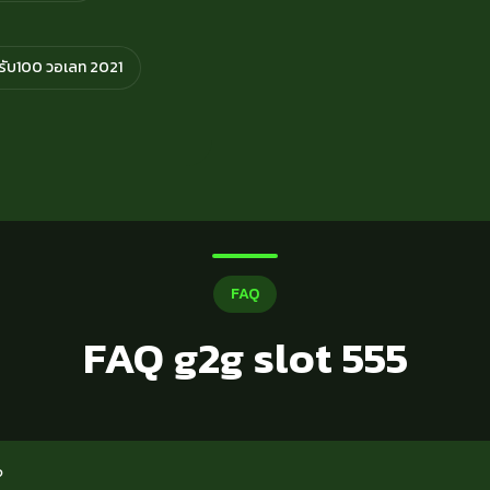
ับ100 วอเลท 2021
FAQ
FAQ
g2g slot 555
?