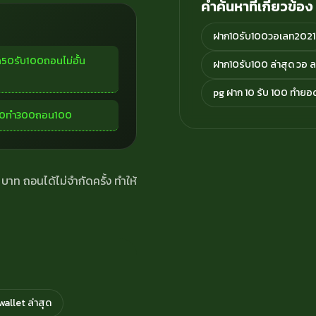
คำค้นหาที่เกี่ยวข้อง
ฝาก10รับ100วอเลท2021
50รับ100ถอนไม่อั้น
ฝาก10รับ100 ล่าสุด วอ ล
pg ฝาก 10 รับ 100 ทำยอ
00ทํา300ถอน100
 บาท ถอนได้ไม่จำกัดครั้ง ทำให้
wallet ล่าสุด