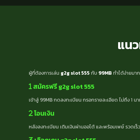
แนวท
ผู้ที่ต้องการเล่น
g2g slot 555
กับ
99MB
ทำได้ง่ายมาก
สมัครฟรี g2g slot 555
เข้าสู่ 99MB กดลงทะเบียน กรอกรายละเอียด ไม่ถึง 1 นาที
โอนเงิน
หลังลงทะเบียน เติมเงินผ่านออโต้ และพร้อมเพย์ รวดเร็วท