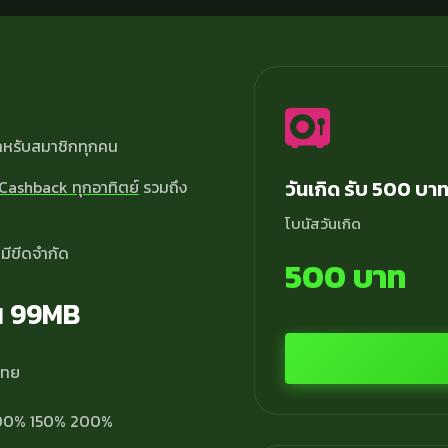
หรับสมาชิกทุกคน
วันเกิด รับ 500 บา
Cashback ทุกอาทิตย์
รวมถึง
โบนัสวันเกิด
่มีขีดจำกัด
500 บาท
ใน 99MB
ไทย
 100% 150% 200%