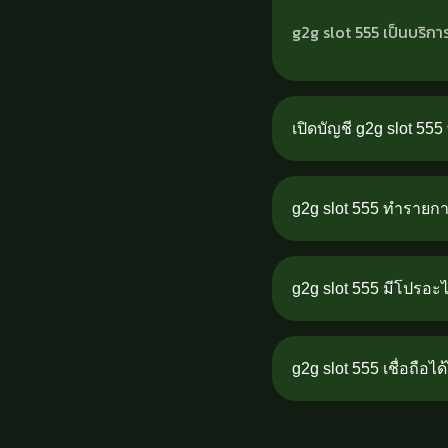
g2g slot 555 เป็นบริกา
เปิดบัญชี g2g slot 555
การสมัคร g2g slot 555
g2g slot 555 ทำรายกา
g2g slot 555 ระบบ AI เ
g2g slot 555 มีโปรอะ
g2g slot 555 มีโบนัสมา
g2g slot 555 เชื่อถือไ
g2g slot 555 ที่ 99MB