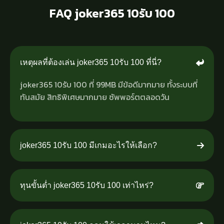
FAQ
joker365 10รับ 100
เหตุผลที่ต้องเล่น joker365 10รับ 100 ที่นี่?
joker365 10รับ 100 ที่ 99MB มีข้อดีมากมาย ทั้งระบบที่
ทันสมัย สิทธิพิเศษมากมาย ซัพพอร์ตตลอดวัน
joker365 10รับ 100 มีเกมอะไรให้เลือก?
joker365 10รับ 100 มี เกมครบทุกประเภท เกมไพ่ สล็อต
ยิงปลา จากค่ายชั้นนำ เพิ่มเกมใหม่ตลอด
ทุนขั้นต่ำ joker365 10รับ 100 เท่าไหร่?
joker365 10รับ 100 ที่ 99MB ทุนขั้นต่ำ 1 บาท ทุนน้อยก็
เล่นได้ เริ่มต้นง่าย