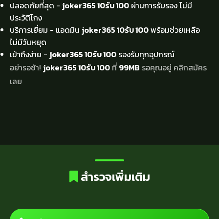
ปลอดภัยที่สุด -
joker365 10รับ 100
ผ่านการรับรอง ไม่มี
ประวัติโกง
บริการเยี่ยม - แอดมิน
joker365 10รับ 100
พร้อมช่วยเหลือ
ไม่มีวันหยุด
เข้าถึงง่าย -
joker365 10รับ 100
รองรับทุกอุปกรณ์
อย่ารอช้า!
joker365 10รับ 100
ที่
99MB
รอคุณอยู่ คลิกสมัคร
เลย
สำรวจเพิ่มเติม