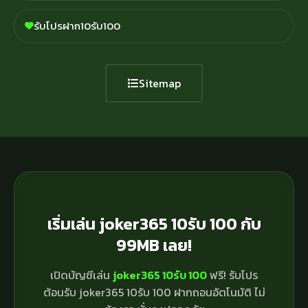
รับโปรฝาก10รับ100
Sitemap
เริ่มเล่น joker365 10รับ 100 กับ
99MB เลย!
เปิดบัญชีเล่น
joker365 10รับ 100
ฟรี! รับโปร
ต้อนรับ joker365 10รับ 100 ฝากถอนอัตโนมัติ ไม่