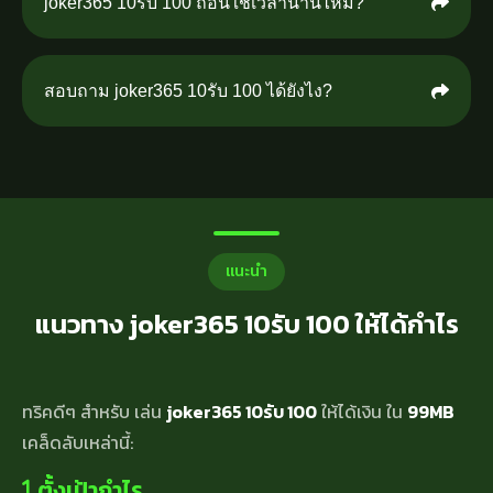
joker365 10รับ 100 ถอนใช้เวลานานไหม?
joker365 10รับ 100 ที่ 99MB ถอนปุ๊บได้ปั๊บ ภายใน 30
วินาที - 3 นาที ถอนได้ไม่จำกัด ฟรีค่าธรรมเนียม
สอบถาม joker365 10รับ 100 ได้ยังไง?
ติดต่อได้ที่ joker365 10รับ 100 ได้ตลอด 24 ชม. ทั้ง
LINE, Live Chat บริการทันที
แนะนำ
แนวทาง joker365 10รับ 100 ให้ได้กำไร
ทริคดีๆ สำหรับ เล่น
joker365 10รับ 100
ให้ได้เงิน ใน
99MB
เคล็ดลับเหล่านี้:
ตั้งเป้ากำไร