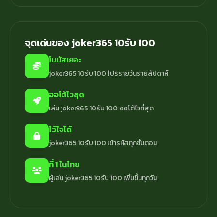
จุดเด่นของ joker365 10รับ 100
โบนัสเยอะ
joker365 10รับ 100 โปรรายวันรายสัปดาห์
ออโต้ไวสุด
เล่น joker365 10รับ 100 ออโต้ไวที่สุด
ไว้ใจได้
joker365 10รับ 100 เข้ารหัสทุกขั้นตอน
ที่ 1 ในไทย
ผู้เล่น joker365 10รับ 100 เพิ่มขึ้นทุกวัน