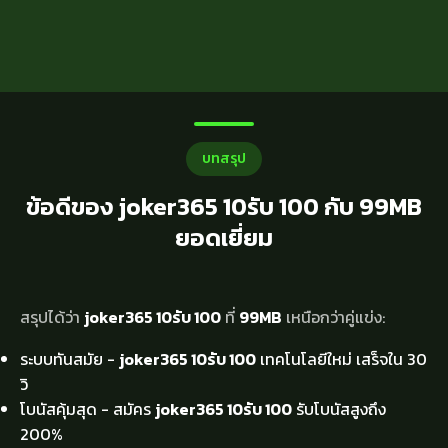
บทสรุป
ข้อดีของ joker365 10รับ 100 กับ 99MB
ยอดเยี่ยม
สรุปได้ว่า
joker365 10รับ 100
ที่
99MB
เหนือกว่าคู่แข่ง:
ระบบทันสมัย -
joker365 10รับ 100
เทคโนโลยีใหม่ เสร็จใน 30
วิ
โบนัสคุ้มสุด - สมัคร
joker365 10รับ 100
รับโบนัสสูงถึง
200%