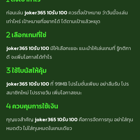
ก่อนเล่น
joker365 10รับ 100
ควรตั้งเป้าหมาย ว่าวันนี้จะเล่น
เท่าไหร่ เป้าหมายที่อยากได้ ได้ตามเป้าแล้วหยุด
เลือกเกมที่ใช่
joker365 10รับ 100
มีให้เลือกเยอะ แนะนำให้เล่นเกมที่ รู้กติกา
ดี จะเพิ่มโอกาสได้กำไร
ใช้โบนัสให้คุ้ม
joker365 10รับ 100
ที่ 99MB โปรโมชั่นเพียบ อย่าลืมรับ โปร
สมาชิกใหม่ โปรรายวัน เพิ่มโอกาสชนะ
ควบคุมการใช้เงิน
กุญแจสำคัญ
joker365 10รับ 100
คือการจัดการทุน อย่าใส่ทุน
หมดตัว ไม่ใส่ทุนหมดในเกมเดียว