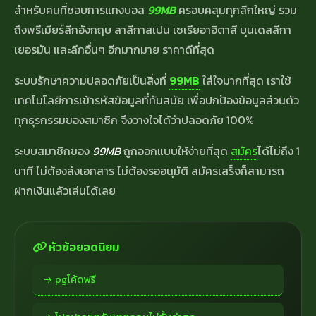
สำหรับคนที่ชอบการแทงบอล
99MB
ครอบคลุมทุกลีกใหญ่ รวม
ถึงพรีเมียร์ลีกอังกฤษ ลาลีกาสเปน เซเรียอาอิตาลี บุนเดสลีกา
เยอรมัน และลีกอื่นๆ อีกมากมาย ราคาดีที่สุด
ระบบรักษาความปลอดภัยเป็นสิ่งที่
99MB
ใส่ใจมากที่สุด เราใช้
เทคโนโลยีการเข้ารหัสข้อมูลที่ทันสมัย เพื่อปกป้องข้อมูลส่วนตัว
ทุกธุรกรรมของสมาชิก จึงวางใจได้ว่าปลอดภัย 100%
ระบบสมาชิกของ
99MB
ถูกออกแบบให้ง่ายที่สุด
สมัคร
ได้ไม่ถึง 1
นาที ไม่ต้องส่งเอกสาร ไม่ต้องรออนุมัติ สมัครเสร็จก็สามารถ
ฝากเงินแล้วเล่นได้เลย
หัวข้อยอดนิยม
pgโค้ดฟรี