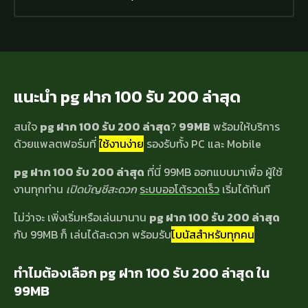
แนะนำ pg ฝาก 100 รับ 200 ล่าสุด
สนใจ
pg ฝาก 100 รับ 200 ล่าสุด
?
99MB
พร้อมให้บริการ
ด้วยแพลตฟอร์มที่
ใช้งานง่าย
รองรับทั้ง PC และ Mobile
pg ฝาก 100 รับ 200 ล่าสุด
ที่นี่ 99MB ออกแบบมาเพื่อ ผู้ใช้
งานทุกท่าน
เปิดบัญชีสะดวก
ระบบออโต้รวดเร็ว
เริ่มได้ทันที
ไม่ว่าจะ เพิ่งเริ่มหรือเล่นมานาน
pg ฝาก 100 รับ 200 ล่าสุด
กับ 99MB ก็ เล่นได้สะดวก พร้อมรับ
โบนัสสำหรับทุกคน
ทำไมต้องเลือก pg ฝาก 100 รับ 200 ล่าสุด ใน
99MB