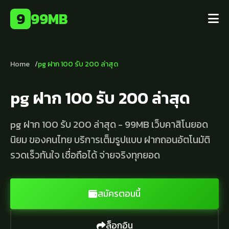
9
99MB
Home
pg ฝาก 100 รับ 200 ล่าสุด
pg ฝาก 100 รับ 200 ล่าสุด
pg ฝาก 100 รับ 200 ล่าสุด - 99MB เว็บคาสิโนยอด
นิยม ของคนไทย บริการเต็มรูปแบบ ฝากถอนอัตโนมัติ
รวดเร็วทันใจ เชื่อถือได้ จ่ายจริงทุกยอด
สมัครตอนนี้
ล็อกอิน