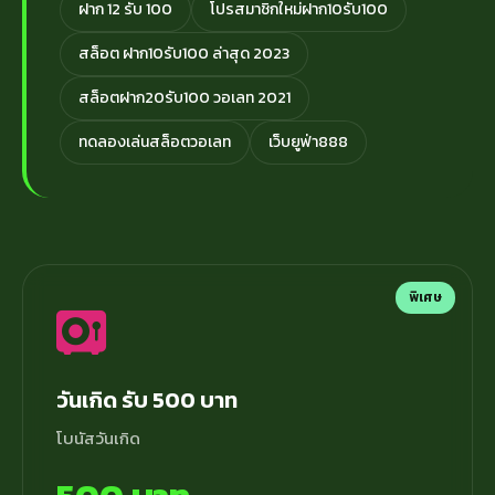
ฝาก 12 รับ 100
โปรสมาชิกใหม่ฝาก10รับ100
สล็อต ฝาก10รับ100 ล่าสุด 2023
สล็อตฝาก20รับ100 วอเลท 2021
ทดลองเล่นสล็อตวอเลท
เว็บยูฟ่า888
พิเศษ
วันเกิด รับ 500 บาท
โบนัสวันเกิด