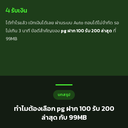
รับเงิน
ได้กำไรแล้ว เบิกเงินได้เลย ผ่านระบบ Auto ถอนได้ไม่จำกัด รอ
ไม่เกิน 3 นาที ข้อดีสำคัญของ
pg ฝาก 100 รับ 200 ล่าสุด
ที่
99MB
บทสรุป
ทำไมต้องเลือก pg ฝาก 100 รับ 200
ล่าสุด กับ 99MB