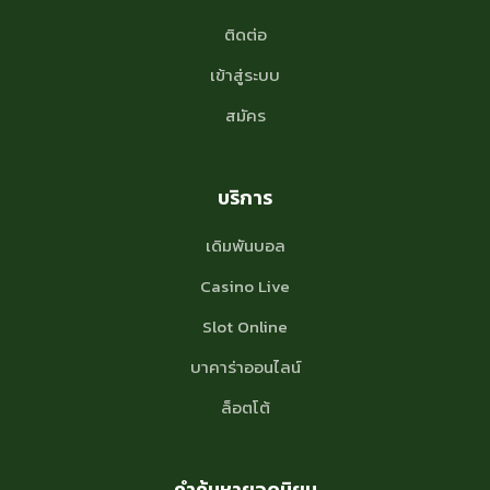
ติดต่อ
เข้าสู่ระบบ
สมัคร
บริการ
เดิมพันบอล
Casino Live
Slot Online
บาคาร่าออนไลน์
ล็อตโต้
คำค้นหายอดนิยม