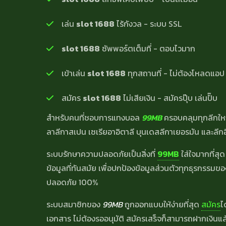
เล่น
slot 1688
ไร้กังวล - ระบบ SSL
slot 1688
ซัพพอร์ตเต็มที่ - ตอบไวมาก
เข้าเล่น
slot 1688
ทุกสถานที่ - ไม่ต้องโหลดแอป
สมัคร
slot 1688
ไม่เสียเงิน - สมัครปุ๊บ เล่นปั๊บ
สำหรับคนที่ชอบการแทงบอล
99MB
ครอบคลุมทุกลีกใหญ
ลาลีกาสเปน เซเรียอาอิตาลี บุนเดสลีกาเยอรมัน และลีกอ
ระบบรักษาความปลอดภัยเป็นสิ่งที่
99MB
ใส่ใจมากที่สุด
ข้อมูลที่ทันสมัย เพื่อปกป้องข้อมูลส่วนตัวทุกธุรกรรมขอ
ปลอดภัย 100%
ระบบสมาชิกของ
99MB
ถูกออกแบบให้ง่ายที่สุด
สมัคร
ไ
เอกสาร ไม่ต้องรออนุมัติ สมัครเสร็จก็สามารถฝากเงินแล