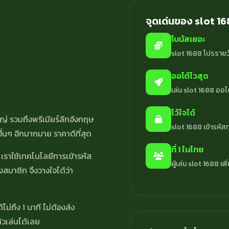
จุดเด่นของ slot 1
โบนัสเยอะ
slot 1688 โปรรายว
ออโต้ไวสุด
เล่น slot 1688 ออโต้
ไว้ใจได้
่ รวมถึงพรีเมียร์ลีกอังกฤษ
slot 1688 เข้ารหัสท
ื่นๆ อีกมากมาย ราคาดีที่สุด
ที่ 1 ในไทย
 เราใช้เทคโนโลยีการเข้ารหัส
ผู้เล่น slot 1688 เพิ่
งสมาชิก จึงวางใจได้ว่า
ด้ไม่ถึง 1 นาที ไม่ต้องส่ง
้วเล่นได้เลย