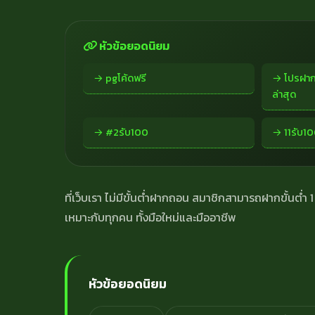
หัวข้อยอดนิยม
pgโค้ดฟรี
โปรฝาก
ล่าสุด
#2รับ100
11รับ1
ที่เว็บเรา ไม่มีขั้นต่ำฝากถอน สมาชิกสามารถฝากขั้นต่ำ 1
เหมาะกับทุกคน ทั้งมือใหม่และมืออาชีพ
หัวข้อยอดนิยม