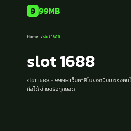
9
99MB
Home
slot 1688
slot 1688
slot 1688 - 99MB เว็บคาสิโนยอดนิยม ของคนไทย
ถือได้ จ่ายจริงทุกยอด