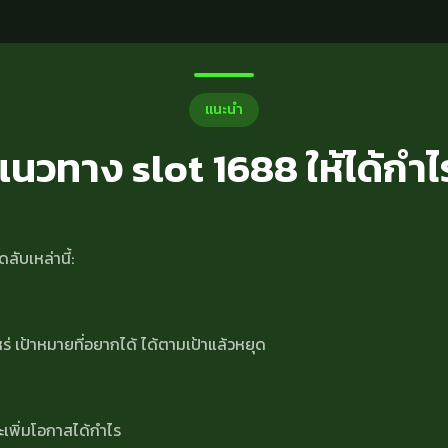
แนะนำ
แนวทาง slot 1688 ให้ได้กำไ
ลับเหล่านี้:
ไหร่ เป้าหมายที่อยากได้ ได้ตามเป้าแล้วหยุด
จะเพิ่มโอกาสได้กำไร