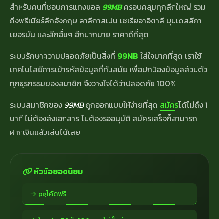
สำหรับคนที่ชอบการแทงบอล
99MB
ครอบคลุมทุกลีกใหญ่ รวม
ถึงพรีเมียร์ลีกอังกฤษ ลาลีกาสเปน เซเรียอาอิตาลี บุนเดสลีกา
เยอรมัน และลีกอื่นๆ อีกมากมาย ราคาดีที่สุด
ระบบรักษาความปลอดภัยเป็นสิ่งที่
99MB
ใส่ใจมากที่สุด เราใช้
เทคโนโลยีการเข้ารหัสข้อมูลที่ทันสมัย เพื่อปกป้องข้อมูลส่วนตัว
ทุกธุรกรรมของสมาชิก จึงวางใจได้ว่าปลอดภัย 100%
ระบบสมาชิกของ
99MB
ถูกออกแบบให้ง่ายที่สุด
สมัคร
ได้ไม่ถึง 1
นาที ไม่ต้องส่งเอกสาร ไม่ต้องรออนุมัติ สมัครเสร็จก็สามารถ
ฝากเงินแล้วเล่นได้เลย
หัวข้อยอดนิยม
pgโค้ดฟรี