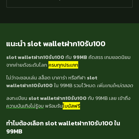
แนะนำ slot walletฝาก10รับ100
slot walletฝาก10รับ100
กับ
99MB
คัดสรร เกมยอดนิยม
จากค่ายดังระดับโลก
ครบทุกประเภท
ไม่ว่าจะชอบเล่น สล็อต บาคาร่า หรือกีฬา
slot
walletฝาก10รับ100
ใน 99MB รวมไว้หมด
เพิ่มเกมใหม่ตลอด
ลงทะเบียน
slot walletฝาก10รับ100
กับ 99MB เลย เข้าถึง
ความบันเทิงไม่รู้จบ
พร้อมรับ
โบนัสฟรี
ทำไมต้องเลือก slot walletฝาก10รับ100 ใน
99MB