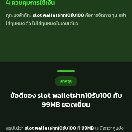
ควบคุมการใช้เงิน
กุญแจสำคัญ
slot walletฝาก10รับ100
คือการจัดการทุน อย่า
ใส่ทุนหมดตัว ไม่ใส่ทุนหมดในเกมเดียว
บทสรุป
ข้อดีของ slot walletฝาก10รับ100 กับ
99MB ยอดเยี่ยม
สรุปได้ว่า
slot walletฝาก10รับ100
ที่
99MB
เหนือกว่าคู่แข่ง: