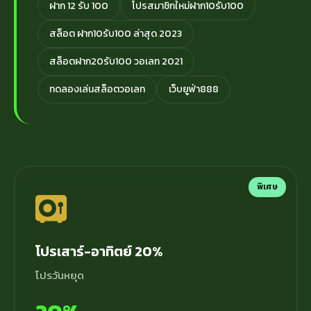
ฝาก 12 รับ 100
โปรสมาชิกใหม่ฝาก10รับ100
สล็อต ฝาก10รับ100 ล่าสุด 2023
สล็อตฝาก20รับ100 วอเลท 2021
ทดลองเล่นสล็อตวอเลท
เว็บยูฟ่า888
พิเศษ
โปรเสาร์-อาทิตย์ 20%
โปรวันหยุด