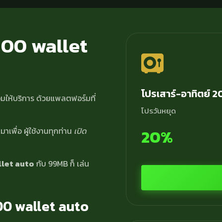
100 wallet
โปรเสาร์-อาทิตย์ 
มให้บริการ ด้วยแพลตฟอร์มที่
โปรวันหยุด
าเพื่อ ผู้ใช้งานทุกท่าน
เปิด
20%
llet auto
กับ 99MB ก็ เล่น
100 wallet auto