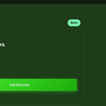
พิเศษ
20%
คลิกรับโบนัส