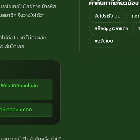
คำค้นหาที่เกี่ยวข้อง
 เราใช้เทคโนโลยีการเข้ารหัส
งสมาชิก จึงวางใจได้ว่า
รับโปร1รับ100
slot
สล็อตpg เวลาแตก
ด้ไม่ถึง 1 นาที ไม่ต้องส่ง
#2รับ100
้วเล่นได้เลย
50รับ100ถอนไม่อั้น
00ทํา300ถอน100
 บาท ถอนได้ไม่จำกัดครั้ง ทำให้