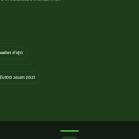
wallet ล่าสุด
ับ100 วอเลท 2021