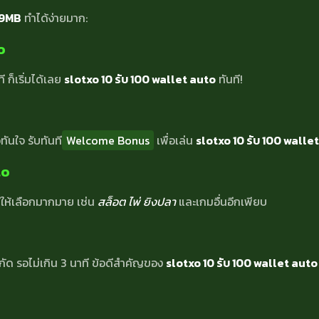
9MB
ทำได้ง่ายมาก:
o
 ก็เริ่มได้เลย
slotxo 10 รับ 100 wallet auto
ทันที!
ันใจ รับทันที
Welcome Bonus
เพื่อเล่น
slotxo 10 รับ 100 walle
to
มีให้เลือกมากมาย เช่น
สล็อต ไพ่ ยิงปลา
และเกมอื่นอีกเพียบ
ำกัด รอไม่เกิน 3 นาที ข้อดีสำคัญของ
slotxo 10 รับ 100 wallet auto