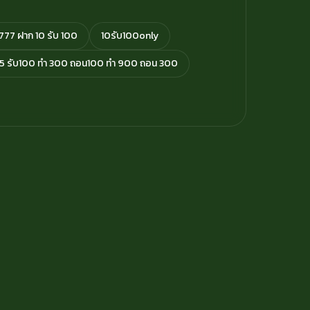
777 ฝาก 10 รับ 100
10รับ100only
15 รับ100 ทํา 300 ถอน100 ทำ 900 ถอน 300