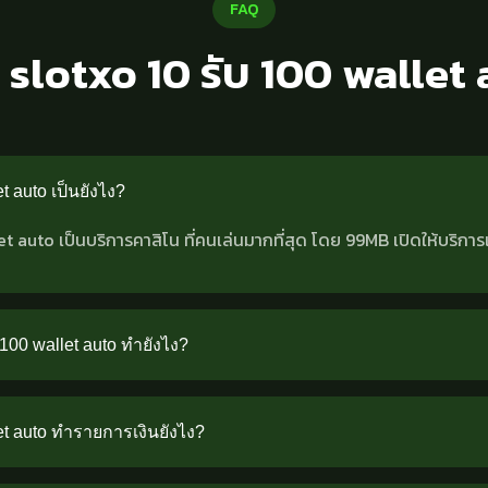
FAQ
Q
slotxo 10 รับ 100 wallet
t auto เป็นยังไง?
et auto เป็นบริการคาสิโน ที่คนเล่นมากที่สุด โดย 99MB เปิดให้บริกา
บ 100 wallet auto ทำยังไง?
 100 wallet auto ง่ายมาก แค่กรอกข้อมูลพื้นฐาน ก็พร้อมใช้งานเลย
let auto ทำรายการเงินยังไง?
et auto ระบบ AI เร็วที่สุดในไทย และพร้อมเพย์