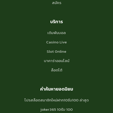
สมัคร
บริการ
เดิมพันบอล
Casino Live
Slot Online
บาคาร่าออนไลน์
ล็อตโต้
คำค้นหายอดนิยม
โปรสล็อตสมาชิกใหม่ฝาก10รับ100 ล่าสุด
joker365 10รับ 100