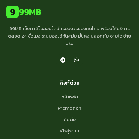
9
99MB
99MB เว็บคาสิโนออนไลน์ครบวงจรของคนไทย พร้อมให้บริการ
ตลอด 24 ชั่วโมง ระบบออโต้ทันสมัย มั่นคง ปลอดภัย จ่ายไว จ่าย
จริง
ลิงก์ด่วน
หน้าหลัก
Promotion
ติดต่อ
เข้าสู่ระบบ