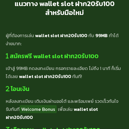
แนวทาง wallet slot ฝาก20รับ100
สำหรับมือใหม่
ผู้ที่ต้องการเล่น
wallet slot ฝาก20รับ100
กับ
99MB
ทำได้
ง่ายมาก:
สมัครฟรี wallet slot ฝาก20รับ100
เข้าสู่ 99MB กดลงทะเบียน กรอกรายละเอียด ไม่ถึง 1 นาที ก็เริ่ม
ได้เลย
wallet slot ฝาก20รับ100
ทันที!
โอนเงิน
หลังลงทะเบียน เติมเงินผ่านออโต้ และพร้อมเพย์ รวดเร็วทันใจ
รับทันที
Welcome Bonus
เพื่อเล่น
wallet slot
ฝาก20รับ100