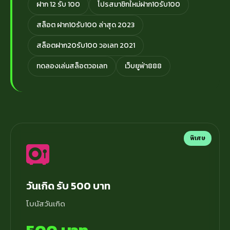
ฝาก 12 รับ 100
โปรสมาชิกใหม่ฝาก10รับ100
สล็อต ฝาก10รับ100 ล่าสุด 2023
สล็อตฝาก20รับ100 วอเลท 2021
ทดลองเล่นสล็อตวอเลท
เว็บยูฟ่า888
พิเศษ
วันเกิด รับ 500 บาท
โบนัสวันเกิด