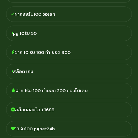
ฝาก39รับ100 วอเลท
pg 10รับ 50
ฝาก 10 รับ 100 ทํา ยอด 300
สล็อต เกม
ฝาก 1รับ 100 ทํายอด 200 ถอนได้เลย
สล็อตออนไลน์ 1688
13รับ100 pgbet24h